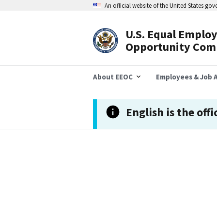
تجاوز
An official website of the United States go
إلى
المحتوى
الرئيسي
U.S. Equal Emplo
Header
Opportunity Com
Navigation
About EEOC
Employees & Job A
English is the offi