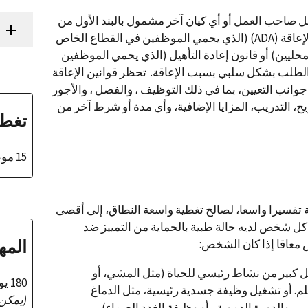
ل صاحب العمل أو أي كيان آخر مشمول بالبند الأول من
قانون المواطنين الأمريكيين من ذوي الإعاقة (ADA) (الذي يحمي الموظفين في القطاع الخاص
حليين) أو قانون إعادة التأهيل (الذي يحمي الموظفين
الطلب بشكل سلبي بسبب الإعاقة. تحظر قوانين الإعاقة
 جوانب التعيين، بما في ذلك التوظيف ، والفصل ، والأجور
يح، التدريب، المزايا الإضافية، وأي مدة أو شرط آخر من
تغطي
15 موظفًا أو أكثر
سير الإعاقة تفسيرا واسعا، لصالح تغطية واسعة النطاق، إلى أقصى
 كل شخص لديه حالة طبية بالحماية من التمييز ضد
المه
معاقا إذا كان الشخص:
كل كبير من نشاط رئيسي للحياة (مثل المشي، أو
180 يومًا
تعلم. أو تشغيل وظيفة جسدية رئيسية، مثل الدماغ
(يمكن 
ي والدورة الدموية ، أو وظيفة الغدد الصماء).