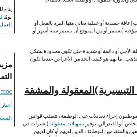
يومًا
لل
عاقة جسدية أو عقلية يعاني منها الفرد بالفعل أو
العمل (EO
نت مؤقتة (تستمر أو من المتوقع أن تستمر ستة أشهر أو
ويلة الأجل أو دائمة أو شديدة حتى تكون محدودة بشكل
تذهب ، ما يهم هو كيفية الحد من الأعراض عندما تكون
مزيد
التم
 التيسيرية)المعقولة والمشقة
EEOC الموارد ذات الصلة بالإعاقة
أخبار الإعاق
موظفون إجراء تعديلات على الوظيفة ، تتطلب قوانين
المنشو
خاص أو الفيدرالي. توفير
تسهيلات معقولة
(تغييرات في
فين والمتقدمين للوظائف الذين لديهم أو كان لديهم