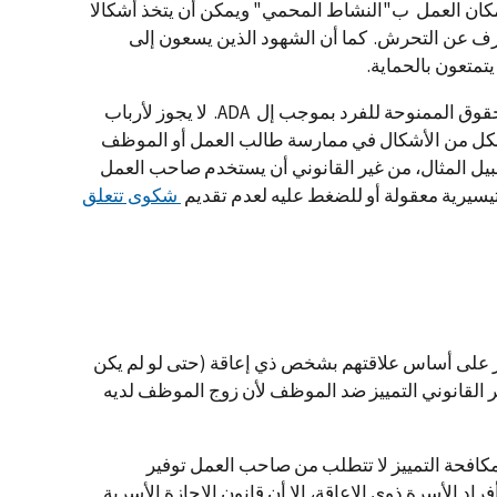
مكان العمل ب"النشاط المحمي" ويمكن أن يتخذ أشكالا
رف عن التحرش. كما أن الشهود الذين يسعون إلى
يتمتعون بالحماية.
كما يحضر قانون أل ADA التدخل في الحقوق الممنوحة للفرد بموجب إل ADA. لا يجوز لأرباب
 شكل من الأشكال في ممارسة طالب العمل أو الموظف
سابق لحقوق ADA. فعلى سبيل المثال، من غير القانوني أن يستخدم صاحب العمل
تيسيرية معقولة أو للضغط عليه لعدم تقديم
شكوى تتعلق
ز على أساس علاقتهم بشخص ذي إعاقة (حتى لو لم يكن
ر القانوني التمييز ضد الموظف لأن زوج الموظف لديه
لمكافحة التمييز لا تتطلب من صاحب العمل توفير
د الأسرة ذوي الإعاقة، إلا أن قانون الإجازة الأسرية