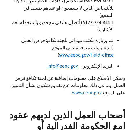
682-669-800-1(استخدام إعدادات الكتابة عن بعد tty
للأشخاص الذين لا يسمعون او عندهم ضعف في
السمع)
5122-234-844-1 (أتصال هاتفي مع فديو باستخدام لغة
الأشارة)
قم بزيارة مكتب ميداني للجنة تكافؤ فرص العمل
(المعلومات متوفرة على الموقع
)
www.eeoc.gov/field-office
البريد الإلكتروني
info@eeoc.gov
ويمكن الاطلاع على معلومات إضافية عن لجنة تكافؤ فرص
العمل، بما في ذلك معلومات عن تقديم شكوى بشأن التمييز،
على الموقع
www.eeoc.gov
.
أصحاب العمل الذين لديهم عقود
امع الحكومة الفدرالية أو