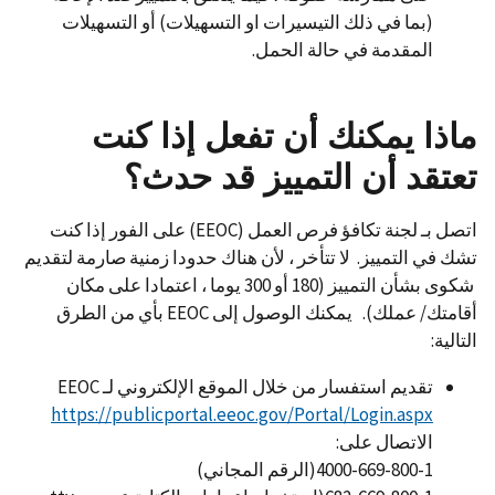
(بما في ذلك التيسيرات او التسهيلات) أو التسهيلات
المقدمة في حالة الحمل.
ماذا يمكنك أن تفعل إذا كنت
تعتقد أن التمييز قد حدث؟
اتصل بـ لجنة تكافؤ فرص العمل (EEOC) على الفور إذا كنت
تشك في التمييز. لا تتأخر ، لأن هناك حدودا زمنية صارمة لتقديم
شكوى بشأن التمييز (180 أو 300 يوما ، اعتمادا على مكان
أقامتك/ عملك). يمكنك الوصول إلى EEOC بأي من الطرق
التالية:
تقديم استفسار من خلال الموقع الإلكتروني لـ EEOC
https://publicportal.eeoc.gov/Portal/Login.aspx
الاتصال على:
4000-669-800-1(الرقم المجاني)