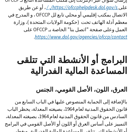
إرسال سؤال عبر الإنترنت إلى مكتب المساعدة التابع لـ OFCCP
على
https://ofccphelpdesk.dol.gov/s/
,
/
، أو عن طريق
الاتصال بمكتب إقليمي أو محلي تابع لل OFCCP ، و المدرج في
معظم أدلة الهاتف تحت (حكومة الولايات المتحدة )، وزارة
العمل وعلى صفحة "اتصل بنا" الخاصة بـ OFCCP على
.
https://www.dol.gov/agencies/ofccp/contact
البرامج أو الأنشطة التي تتلقى
المساعدة المالية الفدرالية
العرق، اللون، الأصل القومي، الجنس
بالإضافة إلى الحماية المنصوص عليها في الباب السابع من
قانون الحقوق المدنية لعام 1964، بصيغته المعدلة، يحظر الباب
السادس من قانون الحقوق المدنية لعام 1964، بصيغته المعدلة،
التمييز على أساس العرق أو اللون أو الأصل القومي في البرامج
أو الأنشطة التي تتلقى المساعدة المالية الفدرالية. ويغطي