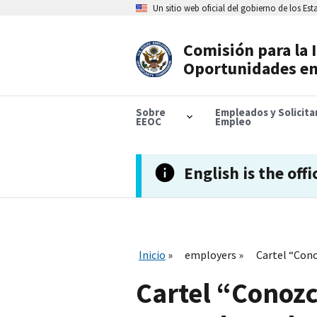
Skip
Un sitio web oficial del gobierno de los Es
to
main
content
Comisión para la 
Header
Oportunidades en
Navigation
Sobre
Empleados y Solicit
EEOC
Empleo
English is the offi
Inicio
employers
Cartel “Cono
Cartel “Conozc