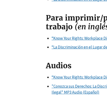
Para imprimir/pu
trabajo
(en inglé
“Know Your Rights: Workplace Dis
“La Discriminación en el Lugar de
Audios
“
Know Your Rights: Workplace Dis
"Conozca sus Derechos: La Discri
Ilegal"
MP3 Audio (Español)