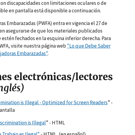
 con discapacidades con limitaciones oculares o de
ible en pantalla está disponible a continuación.
ras Embarazadas (PWFA) entra en vigencia el 27 de
en asegurarse de que los materiales publicados
 estén fechados en la esquina inferior derecha. Para
WFA, visite nuestra página web
"Lo que Debe Saber
ajadoras Embarazadas"
.
es electrónicas/lectores
nglés)
mination is Illegal - Optimized for Screen Readers
” -
antalla
crimination is Illegal
” - HTML
 Trabajo es Ilegal"
- HTML, (en español)