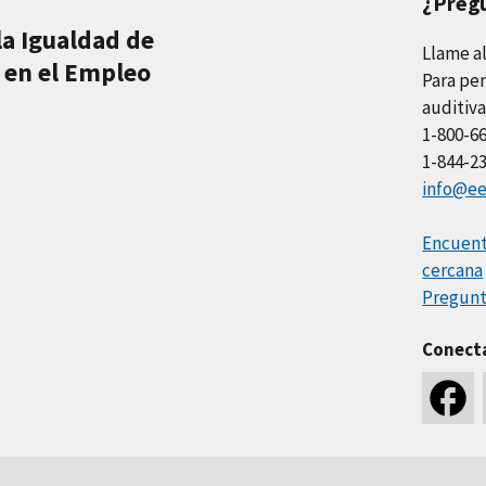
¿Preg
la Igualdad de
Llame a
 en el Empleo
Para per
auditiva
1-800-6
1-844-2
info@ee
Encuentr
cercana
Pregunt
Conect