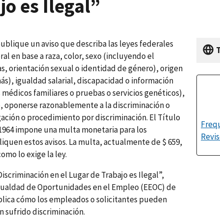
o es Ilegal”
ublique un aviso que describa las leyes federales
al en base a raza, color, sexo (incluyendo el
, orientación sexual o identidad de género), origen
más), igualdad salarial, discapacidad o información
médicos familiares o pruebas o servicios genéticos),
o, oponerse razonablemente a la discriminación o
ación o procedimiento por discriminación. El Título
Freq
e 1964 impone una multa monetaria para los
Revis
quen estos avisos. La multa, actualmente de $ 659,
omo lo exige la ley.
Discriminación en el Lugar de Trabajo es Ilegal”,
Igualdad de Oportunidades en el Empleo (EEOC) de
xplica cómo los empleados o solicitantes pueden
n sufrido discriminación.