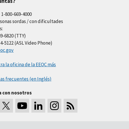
untas?
l 1-800-669-4000
sonas sordas / con dificultades
s:
69-6820 (TTY)
34-5122 (ASL Video Phone)
oc.gov
a la oficina de la EEOC más
as frecuentes (en Inglés)
a con nosotros