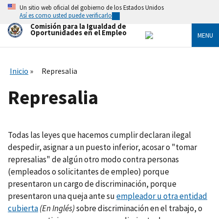
Skip
Un sitio web oficial del gobierno de los Estados Unidos
to
Así es como usted puede verificarlo
main
Comisión para la Igualdad de
content
Oportunidades en el Empleo
MENU
Inicio
Represalia
Represalia
Todas las leyes que hacemos cumplir declaran ilegal
despedir, asignar a un puesto inferior, acosar o "tomar
represalias" de algún otro modo contra personas
(empleados o solicitantes de empleo) porque
presentaron un cargo de discriminación, porque
presentaron una queja ante su
empleador u otra entidad
cubierta
(En Inglés)
sobre discriminación en el trabajo, o