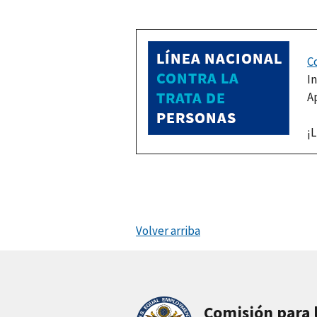
C
I
A
¡L
Volver arriba
Comisión para 