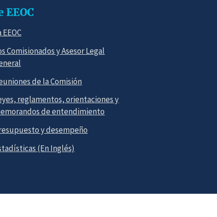
e EEOC
a EEOC
os Comisionados y Asesor Legal
eneral
euniones de la Comisión
eyes, reglamentos, orientaciones y
emorandos de entendimiento
resupuesto y desempeño
stadísticas (En Inglés)