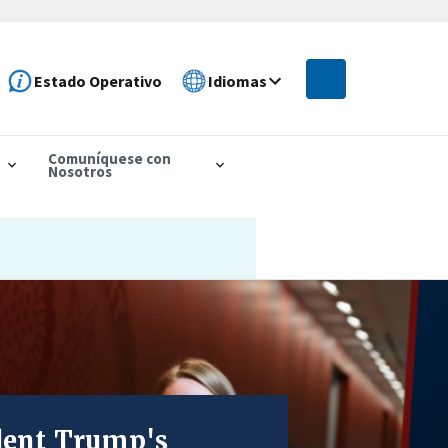
Estado Operativo
Idiomas
Comuníquese con
Nosotros
CINATION-RELATED
S ESTADOUNIDENSES
o proceder
ident Trump's
ries for America’s