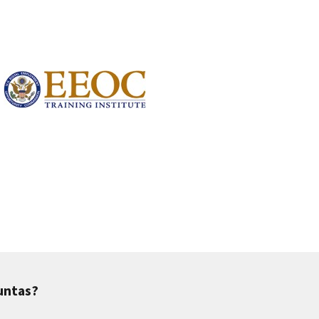
untas?