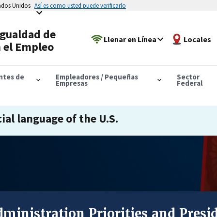
tados Unidos
Así es como usted puede verificarlo
Igualdad de
Llenar en Línea
Locales
 el Empleo
antes de
Empleadores / Pequeñas
Sector
Empresas
Federal
cial language of the U.S.
SECURES LARGEST COVID-19 VAC
L PREJUICIO LABORAL HACIA LO
atión por DEI en el Trabajo: Com
ministration Priorities and Pres
 Delivered Record-Breaking Recove