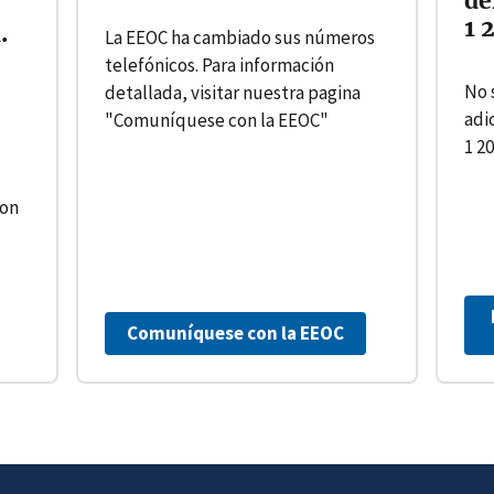
de
1 
.
La EEOC ha cambiado sus números
telefónicos. Para información
No 
detallada, visitar nuestra pagina
adi
"Comuníquese con la EEOC"
1 20
con
Comuníquese con la EEOC