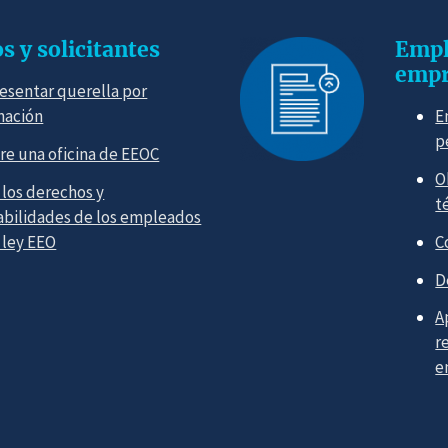
 y solicitantes
Empl
empr
esentar querella por
nación
E
p
re una oficina de EEOC
O
los derechos y
t
abilidades de los empleados
 ley EEO
C
D
A
r
e