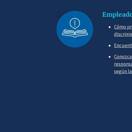
Empleados
Cómo pr
discrimi
Encuent
Conozca 
respons
según la