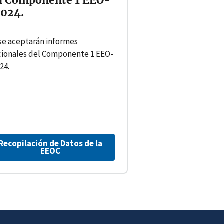
l Componente 1 EEO-
2024.
se aceptarán informes
cionales del Componente 1 EEO-
24.
Recopilación de Datos de la
EEOC