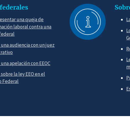
federales
Sobr
esentar una queja de
L
nación laboral contra una
L
federal
G
r una audiencia con un juez
R
rativo
L
r una apelación con EEOC
m
sobre la ley EEO en el
P
o Federal
E