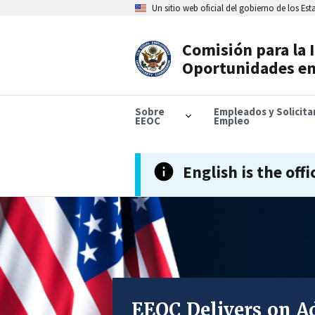
Skip
Un sitio web oficial del gobierno de los Es
to
main
content
Comisión para la 
Header
Oportunidades en
Navigation
Sobre
Empleados y Solicit
EEOC
Empleo
English is the offi
EEOC 
DENUNCIE E
Discrimin
EEOC Delivers on Ad
In FY25, the EEOC