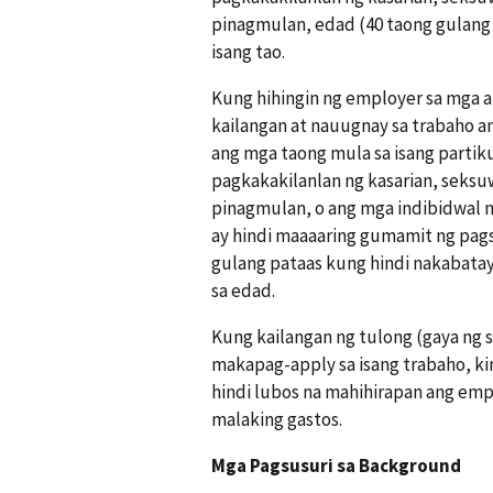
pinagmulan, edad (40 taong gulang
isang tao.
Kung hihingin ng employer sa mga a
kailangan at nauugnay sa trabaho a
ang mga taong mula sa isang partikul
pagkakakilanlan ng kasarian, seksu
pinagmulan, o ang mga indibidwal 
ay hindi maaaaring gumamit ng pag
gulang pataas kung hindi nakabatay
sa edad.
Kung kailangan ng tulong (gaya ng s
makapag-apply sa isang trabaho, ki
hindi lubos na mahihirapan ang empl
malaking gastos.
Mga Pagsusuri sa Background