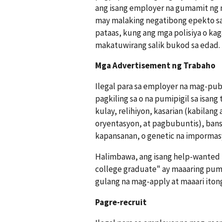
ang isang employer na gumamit ng m
may malaking negatibong epekto sa
pataas, kung ang mga polisiya o kag
makatuwirang salik bukod sa edad.
Mga Advertisement ng Trabaho
Ilegal para sa employer na mag-pub
pagkiling sa o na pumipigil sa isang
kulay, relihiyon, kasarian (kabilang
oryentasyon, at pagbubuntis), bans
kapansanan, o genetic na impormas
Halimbawa, ang isang help-wanted 
college graduate" ay maaaring pumi
gulang na mag-apply at maaari iton
Pagre-recruit