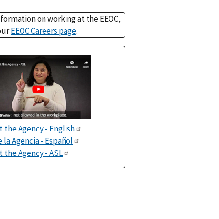
nformation on working at the EEOC,
 our
EEOC Careers page
.
 the Agency - English
 la Agencia - Español
 the Agency - ASL