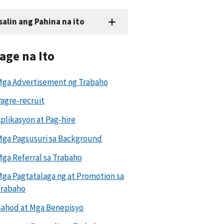
salin ang Pahina na ito
age na Ito
ga Advertisement ng Trabaho
agre-recruit
plikasyon at Pag-hire
ga Pagsusuri sa Background
ga Referral sa Trabaho
ga Pagtatalaga ng at Promotion sa
Trabaho
ahod at Mga Benepisyo