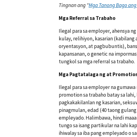
Tingnan ang "
Mga Tanong Bago ang
Mga Referral sa Trabaho
Ilegal para sa employer, ahensya ng
kulay, relihiyon, kasarian (kabilang
oryentasyon, at pagbubuntis), bans
kapansanan, o genetic na impormas
tungkol sa mga referral sa trabaho.
Mga Pagtatalaga ng at Promotio
Ilegal para sa employer na gumawa 
promotion sa trabaho batay sa lahi, 
pagkakakilanlan ng kasarian, seksu
pinagmulan, edad (40 taong gulang
empleyado. Halimbawa, hindi maaar
tungo sa isang partikular na lahi ka
ihiwalay sa iba pang empleyado o 