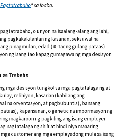
 Pagtatrabaho
" sa ibaba.
 pagtatrabaho, o unyon na isaalang-alang ang lahi,
 ang pagkakakilanlan ng kasarian, seksuwal na
ang pinagmulan, edad (40 taong gulang pataas),
yon ng isang tao kapag gumagawa ng mga desisyon
n sa Trabaho
ng mga desisyon tungkol sa mga pagtatalaga ng at
kulay, relihiyon, kasarian (kabilang ang
wal na oryentasyon, at pagbubuntis), bansang
 pataas), kapansanan, o genetic na impormasyon ng
ing magkaroon ng pagkiling ang isang employer
pag nagtatalaga ng shift at hindi niya maaaring
sa mga customer ang mga empleyadong mula sa isang