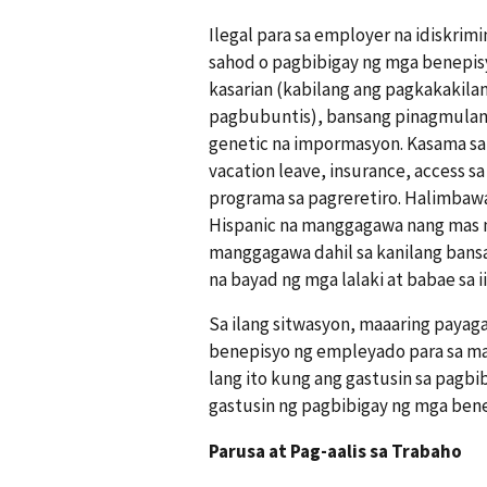
Ilegal para sa employer na idiskri
sahod o pagbibigay ng mga benepisyo
kasarian (kabilang ang pagkakakilan
pagbubuntis), bansang pinagmulan,
genetic na impormasyon. Kasama sa
vacation leave, insurance, access s
programa sa pagreretiro. Halimbaw
Hispanic na manggagawa nang mas 
manggagawa dahil sa kanilang bans
na bayad ng mga lalaki at babae sa 
Sa ilang sitwasyon, maaaring payag
benepisyo ng empleyado para sa m
lang ito kung ang gastusin sa pagb
gastusin ng pagbibigay ng mga be
Parusa at Pag-aalis sa Trabaho