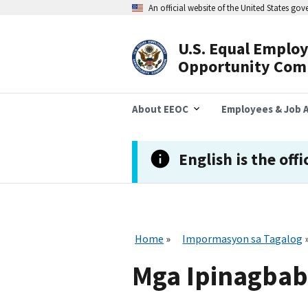
Skip
An official website of the United States go
to
main
content
U.S. Equal Emplo
Header
Opportunity Com
Navigation
About EEOC
Employees & Job A
English is the offi
Home
Impormasyon sa Tagalog
Mga Ipinagbab