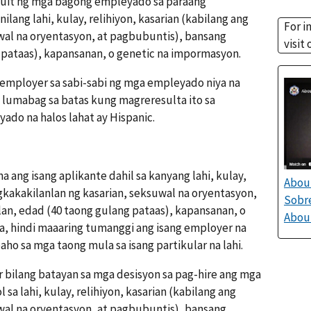
cruit ng mga bagong empleyado sa paraang
nilang lahi, kulay, relihiyon, kasarian (kabilang ang
For i
wal na oryentasyon, at pagbubuntis), bansang
visit
 pataas), kapansanan, o genetic na impormasyon.
employer sa sabi-sabi ng mga empleyado niya na
g lumabag sa batas kung magreresulta ito sa
do na halos lahat ay Hispanic.
na ang isang aplikante dahil sa kanyang lahi, kulay,
About
agkakakilanlan ng kasarian, seksuwal na oryentasyon,
Sobre
an, edad (40 taong gulang pataas), kapansanan, o
About
, hindi maaaring tumanggi ang isang employer na
ho sa mga taong mula sa isang partikular na lahi.
 bilang batayan sa mga desisyon sa pag-hire ang mga
a lahi, kulay, relihiyon, kasarian (kabilang ang
wal na oryentasyon, at pagbubuntis), bansang