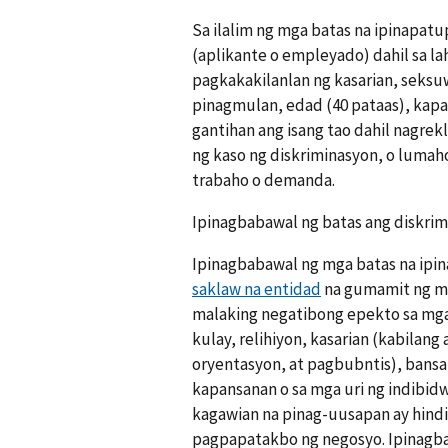
Sa ilalim ng mga batas na ipinapatu
(aplikante o empleyado) dahil sa lah
pagkakakilanlan ng kasarian, seksu
pinagmulan, edad (40 pataas), kapa
gantihan ang isang tao dahil nagrek
ng kaso ng diskriminasyon, o lumaho
trabaho o demanda.
Ipinagbabawal ng batas ang diskrim
Ipinagbabawal ng mga batas na ip
saklaw na entidad
na gumamit ng mga
malaking negatibong epekto sa mga
kulay, relihiyon, kasarian (kabilang
oryentasyon, at pagbubntis), bansa
kapansanan o sa mga uri ng indibid
kagawian na pinag-uusapan ay hindi 
pagpapatakbo ng negosyo. Ipinagba