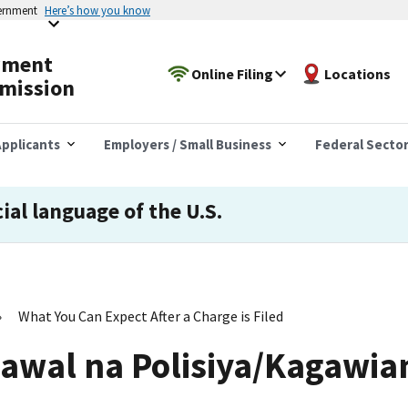
vernment
Here’s how you know
yment
Online Filing
Locations
mission
pplicants
Employers / Small Business
Federal Secto
cial language of the U.S.
What You Can Expect After a Charge is Filed
awal na Polisiya/Kagawia