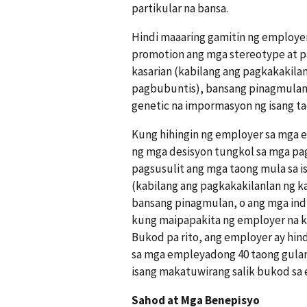
partikular na bansa.
Hindi maaaring gamitin ng employer
promotion ang mga stereotype at pag
kasarian (kabilang ang pagkakakilan
pagbubuntis), bansang pinagmulan,
genetic na impormasyon ng isang ta
Kung hihingin ng employer sa mga
ng mga desisyon tungkol sa mga pag
pagsusulit ang mga taong mula sa isa
(kabilang ang pagkakakilanlan ng k
bansang pinagmulan, o ang mga ind
kung maipapakita ng employer na ka
Bukod pa rito, ang employer ay hi
sa mga empleyadong 40 taong gulan
isang makatuwirang salik bukod sa 
Sahod at Mga Benepisyo