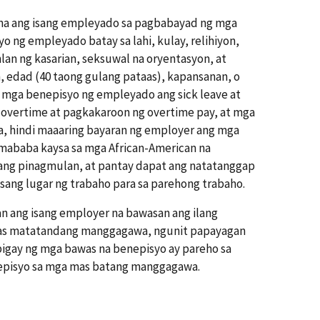
mina ang isang empleyado sa pagbabayad ng mga
 ng empleyado batay sa lahi, kulay, relihiyon,
lan ng kasarian, seksuwal na oryentasyon, at
 edad (40 taong gulang pataas), kapansanan, o
 mga benepisyo ng empleyado ang sick leave at
a overtime at pagkakaroon ng overtime pay, at mga
a, hindi maaaring bayaran ng employer ang mga
mababa kaysa sa mga African-American na
ang pinagmulan, at pantay dapat ang natatanggap
iisang lugar ng trabaho para sa parehong trabaho.
an ang isang employer na bawasan ang ilang
as matatandang manggagawa, ngunit papayagan
ibigay ng mga bawas na benepisyo ay pareho sa
nepisyo sa mga mas batang manggagawa.