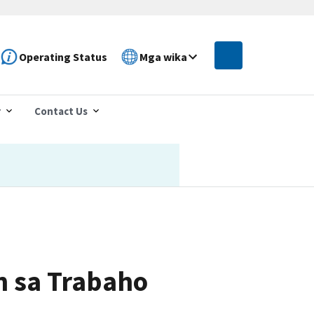
Operating Status
Mga wika
r
Contact Us
n sa Trabaho