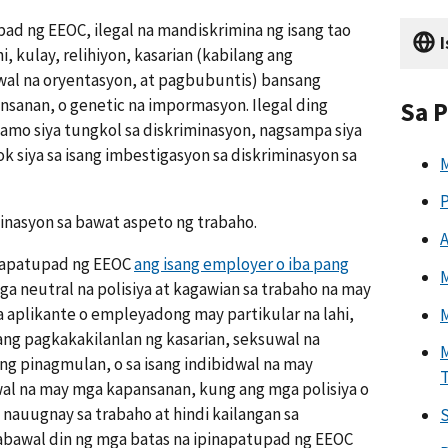
pad ng EEOC, ilegal na mandiskrimina ng isang tao
I
i, kulay, relihiyon, kasarian (kabilang ang
wal na oryentasyon, at pagbubuntis) bansang
nsanan, o genetic na impormasyon. Ilegal ding
Sa P
lamo siya tungkol sa diskriminasyon, nagsampa siya
k siya sa isang imbestigasyon sa diskriminasyon sa
M
P
inasyon sa bawat aspeto ng trabaho.
A
inapatupad ng EEOC
ang isang employer o iba pang
M
 neutral na polisiya at kagawian sa trabaho na may
 aplikante o empleyadong may partikular na lahi,
M
 ang pagkakakilanlan ng kasarian, seksuwal na
M
ng pinagmulan, o sa isang indibidwal na may
wal na may mga kapansanan, kung ang mga polisiya o
nauugnay sa trabaho at hindi kailangan sa
S
bawal din ng mga batas na ipinapatupad ng EEOC