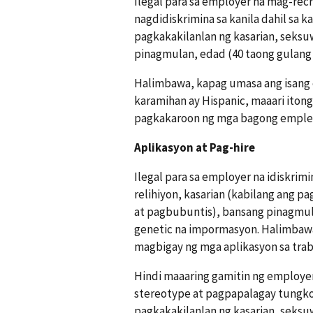
Ilegal para sa employer na mag-re
nagdidiskrimina sa kanila dahil sa ka
pagkakakilanlan ng kasarian, seksu
pinagmulan, edad (40 taong gulang
Halimbawa, kapag umasa ang isang 
karamihan ay Hispanic, maaari iton
pagkakaroon ng mga bagong empleya
Aplikasyon at Pag-hire
Ilegal para sa employer na idiskrimi
relihiyon, kasarian (kabilang ang p
at pagbubuntis), bansang pinagmul
genetic na impormasyon. Halimbawa
magbigay ng mga aplikasyon sa traba
Hindi maaaring gamitin ng employer
stereotype at pagpapalagay tungkol s
pagkakakilanlan ng kasarian, seksu