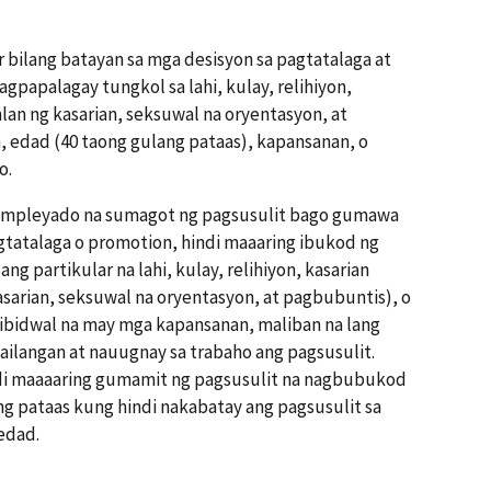
 bilang batayan sa mga desisyon sa pagtatalaga at
papalagay tungkol sa lahi, kulay, relihiyon,
lan ng kasarian, seksuwal na oryentasyon, at
 edad (40 taong gulang pataas), kapansanan, o
o.
 empleyado na sumagot ng pagsusulit bago gumawa
tatalaga o promotion, hindi maaaring ibukod ng
ng partikular na lahi, kulay, relihiyon, kasarian
asarian, seksuwal na oryentasyon, at pagbubuntis), o
ibidwal na may mga kapansanan, maliban na lang
ilangan at nauugnay sa trabaho ang pagsusulit.
ndi maaaaring gumamit ng pagsusulit na nagbubukod
g pataas kung hindi nakabatay ang pagsusulit sa
edad.