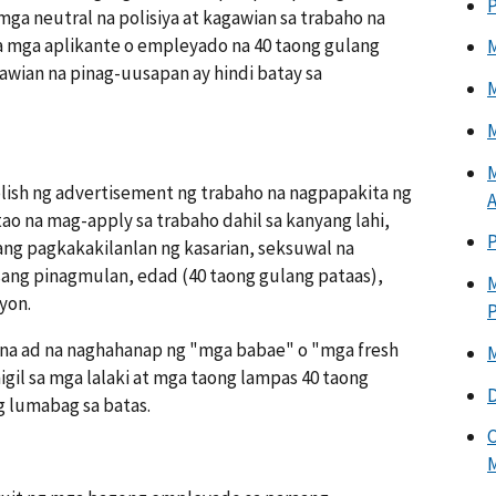
P
ga neutral na polisiya at kagawian sa trabaho na
 mga aplikante o empleyado na 40 taong gulang
M
awian na pinag-uusapan ay hindi batay sa
M
M
M
lish ng advertisement ng trabaho na nagpapakita ng
A
 tao na mag-apply sa trabaho dahil sa kanyang lahi,
 ang pagkakakilanlan ng kasarian, seksuwal na
ang pinagmulan, edad (40 taong gulang pataas),
M
yon.
na ad na naghahanap ng "mga babae" o "mga fresh
M
gil sa mga lalaki at mga taong lampas 40 taong
D
g lumabag sa batas.
C