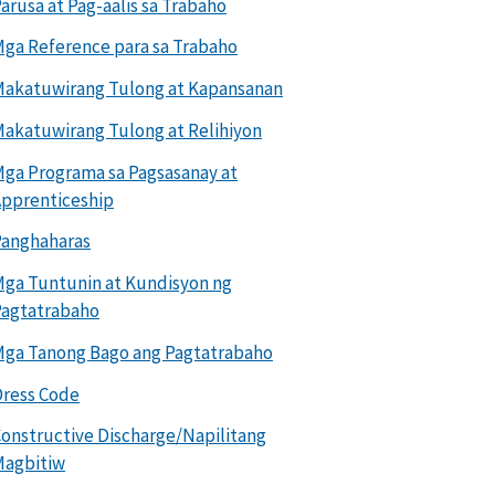
arusa at Pag-aalis sa Trabaho
ga Reference para sa Trabaho
akatuwirang Tulong at Kapansanan
akatuwirang Tulong at Relihiyon
ga Programa sa Pagsasanay at
pprenticeship
Panghaharas
ga Tuntunin at Kundisyon ng
Pagtatrabaho
ga Tanong Bago ang Pagtatrabaho
ress Code
onstructive Discharge/Napilitang
Magbitiw