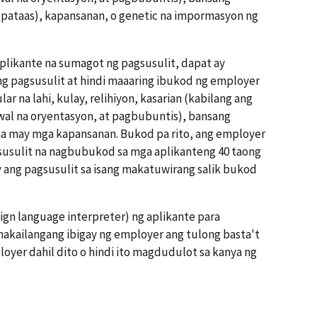
 pataas), kapansanan, o genetic na impormasyon ng
plikante na sumagot ng pagsusulit, dapat ay
ng pagsusulit at hindi maaaring ibukod ng employer
ar na lahi, kulay, relihiyon, kasarian (kabilang ang
wal na oryentasyon, at pagbubuntis), bansang
na may mga kapansanan. Bukod pa rito, ang employer
susulit na nagbubukod sa mga aplikanteng 40 taong
 ang pagsusulit sa isang makatuwirang salik bukod
ign language interpreter) ng aplikante para
nakailangang ibigay ng employer ang tulong basta't
oyer dahil dito o hindi ito magdudulot sa kanya ng