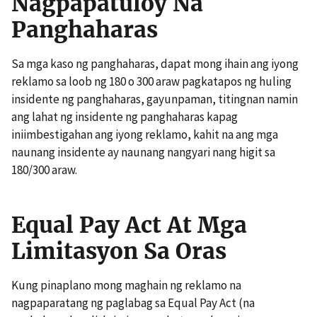
Nagpapatuloy Na
Panghaharas
Sa mga kaso ng panghaharas, dapat mong ihain ang iyong
reklamo sa loob ng 180 o 300 araw pagkatapos ng huling
insidente ng panghaharas, gayunpaman, titingnan namin
ang lahat ng insidente ng panghaharas kapag
iniimbestigahan ang iyong reklamo, kahit na ang mga
naunang insidente ay naunang nangyari nang higit sa
180/300 araw.
Equal Pay Act At Mga
Limitasyon Sa Oras
Kung pinaplano mong maghain ng reklamo na
nagpaparatang ng paglabag sa Equal Pay Act (na