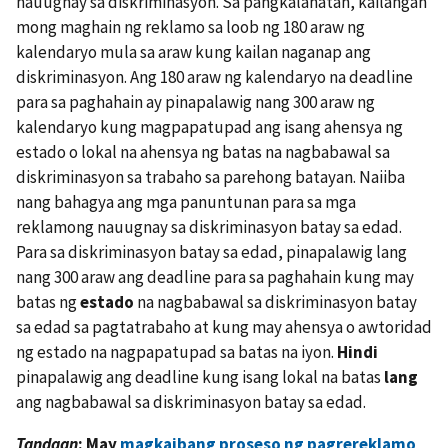
nauugnay sa diskriminasyon. Sa pangkalahatan, kailangan
mong maghain ng reklamo sa loob ng 180 araw ng
kalendaryo mula sa araw kung kailan naganap ang
diskriminasyon. Ang 180 araw ng kalendaryo na deadline
para sa paghahain ay pinapalawig nang 300 araw ng
kalendaryo kung magpapatupad ang isang ahensya ng
estado o lokal na ahensya ng batas na nagbabawal sa
diskriminasyon sa trabaho sa parehong batayan. Naiiba
nang bahagya ang mga panuntunan para sa mga
reklamong nauugnay sa diskriminasyon batay sa edad.
Para sa diskriminasyon batay sa edad, pinapalawig lang
nang 300 araw ang deadline para sa paghahain kung may
batas ng
estado
na nagbabawal sa diskriminasyon batay
sa edad sa pagtatrabaho at kung may ahensya o awtoridad
ng estado na nagpapatupad sa batas na iyon.
Hindi
pinapalawig ang deadline kung isang lokal na batas
lang
ang nagbabawal sa diskriminasyon batay sa edad.
Tandaan
: May
magkaibang proseso ng pagrereklamo