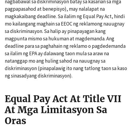
nagbabawal sa diskriminasyon batay sa kasarian sa mga
pagpapasahod at benepisyo), may nalalapat na
magkakaibang deadline. Sa ilalim ng Equal Pay Act, hindi
mo kailangang maghain sa EEOC ng reklamong nauugnay
sa diskriminasyon. Sa halip ay pinapayagan kang
magpunta mismo sa hukuman at magdemanda. Ang
deadline para sa paghahain ng reklamo o pagdedemanda
sa ilalim ng EPA ay dalawang taon mula sa araw na
natanggap mo ang huling sahod na nauugnay sa
diskriminasyon (pinapalawig ito nang tatlong taon sa kaso
ng sinasadyang diskriminasyon).
Equal Pay Act At Title VII
At Mga Limitasyon Sa
Oras