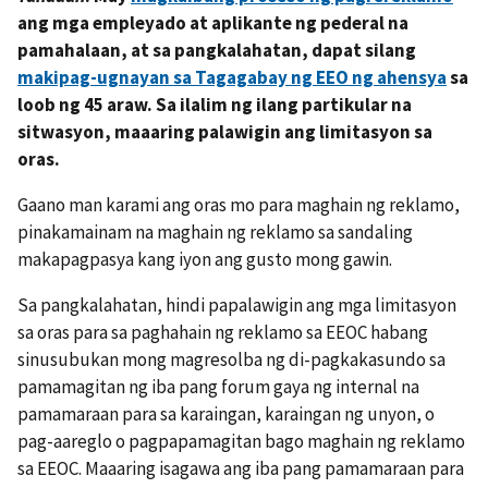
ang mga empleyado at aplikante ng pederal na
pamahalaan, at sa pangkalahatan, dapat silang
makipag-ugnayan sa Tagagabay ng EEO ng ahensya
sa
loob ng 45 araw. Sa ilalim ng ilang partikular na
sitwasyon, maaaring palawigin ang limitasyon sa
oras.
Gaano man karami ang oras mo para maghain ng reklamo,
pinakamainam na maghain ng reklamo sa sandaling
makapagpasya kang iyon ang gusto mong gawin.
Sa pangkalahatan, hindi papalawigin ang mga limitasyon
sa oras para sa paghahain ng reklamo sa EEOC habang
sinusubukan mong magresolba ng di-pagkakasundo sa
pamamagitan ng iba pang forum gaya ng internal na
pamamaraan para sa karaingan, karaingan ng unyon, o
pag-aareglo o pagpapamagitan bago maghain ng reklamo
sa EEOC. Maaaring isagawa ang iba pang pamamaraan para