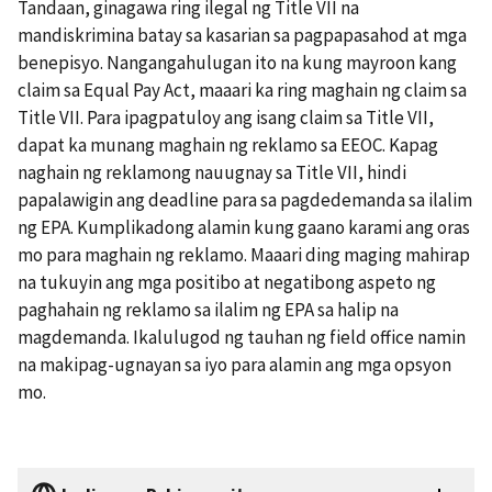
Tandaan, ginagawa ring ilegal ng Title VII na
mandiskrimina batay sa kasarian sa pagpapasahod at mga
benepisyo. Nangangahulugan ito na kung mayroon kang
claim sa Equal Pay Act, maaari ka ring maghain ng claim sa
Title VII. Para ipagpatuloy ang isang claim sa Title VII,
dapat ka munang maghain ng reklamo sa EEOC. Kapag
naghain ng reklamong nauugnay sa Title VII, hindi
papalawigin ang deadline para sa pagdedemanda sa ilalim
ng EPA. Kumplikadong alamin kung gaano karami ang oras
mo para maghain ng reklamo. Maaari ding maging mahirap
na tukuyin ang mga positibo at negatibong aspeto ng
paghahain ng reklamo sa ilalim ng EPA sa halip na
magdemanda. Ikalulugod ng tauhan ng field office namin
na makipag-ugnayan sa iyo para alamin ang mga opsyon
mo.