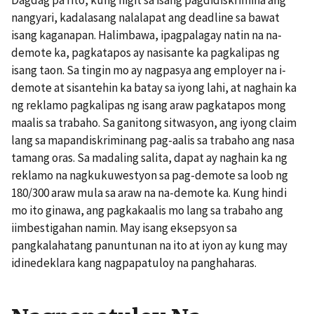
Dagdag pa rito, kung higit sa isang pagdidiskrimina ang
nangyari, kadalasang nalalapat ang deadline sa bawat
isang kaganapan. Halimbawa, ipagpalagay natin na na-
demote ka, pagkatapos ay nasisante ka pagkalipas ng
isang taon. Sa tingin mo ay nagpasya ang employer na i-
demote at sisantehin ka batay sa iyong lahi, at naghain ka
ng reklamo pagkalipas ng isang araw pagkatapos mong
maalis sa trabaho. Sa ganitong sitwasyon, ang iyong claim
lang sa mapandiskriminang pag-aalis sa trabaho ang nasa
tamang oras. Sa madaling salita, dapat ay naghain ka ng
reklamo na nagkukuwestyon sa pag-demote sa loob ng
180/300 araw mula sa araw na na-demote ka. Kung hindi
mo ito ginawa, ang pagkakaalis mo lang sa trabaho ang
iimbestigahan namin. May isang eksepsyon sa
pangkalahatang panuntunan na ito at iyon ay kung may
idinedeklara kang nagpapatuloy na panghaharas.