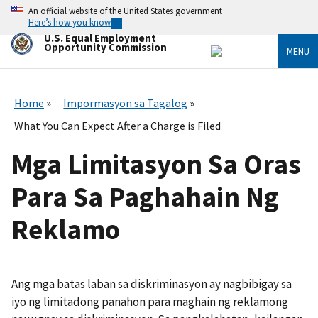
Skip
An official website of the United States government
to
Here’s how you know
main
U.S. Equal Employment
content
Opportunity Commission
MENU
Home
Impormasyon sa Tagalog
What You Can Expect After a Charge is Filed
Mga Limitasyon Sa Oras
Para Sa Paghahain Ng
Reklamo
Ang mga batas laban sa diskriminasyon ay nagbibigay sa
iyo ng limitadong panahon para maghain ng reklamong