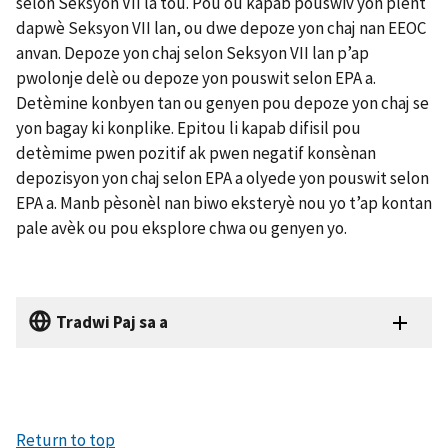
selon Seksyon VII la tou. Pou ou kapab pouswiv yon plent
dapwè Seksyon VII lan, ou dwe depoze yon chaj nan EEOC
anvan. Depoze yon chaj selon Seksyon VII lan p’ap
pwolonje delè ou depoze yon pouswit selon EPA a.
Detèmine konbyen tan ou genyen pou depoze yon chaj se
yon bagay ki konplike. Epitou li kapab difisil pou
detèmime pwen pozitif ak pwen negatif konsènan
depozisyon yon chaj selon EPA a olyede yon pouswit selon
EPA a. Manb pèsonèl nan biwo eksteryè nou yo t’ap kontan
pale avèk ou pou eksplore chwa ou genyen yo.
Tradwi Paj sa a
Return to top