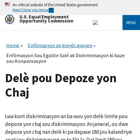
Skip
An official website of the United States government
to
Here’s how you know
main
U.S. Equal Employment
content
Opportunity Commission
MENU
Home
Enfòmasyon an kreyòl ayisyen
Enfòmasyon Sou Egalite Salè ak Diskriminasyon ki baze
sou Konpansasyon
Delè pou Depoze yon
Chaj
Lwa kont diskriminasyon an ba wou yon delè limite pou
depoze yon chaj sou diskriminasyon. An jeneral, ou dwe
depoze yon chaj nan delè ki pa depase 180 jou kalandriye
apati jou diskriminasyon an te fèt la. Dat limit 180 jou