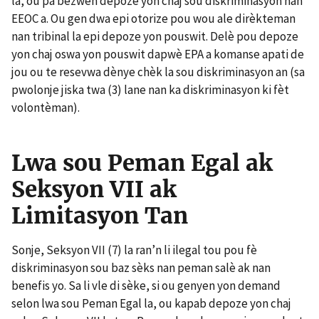
la, ou pa bezwen depoze yon chaj sou diskriminasyon nan
EEOC a. Ou gen dwa epi otorize pou wou ale dirèkteman
nan tribinal la epi depoze yon pouswit. Delè pou depoze
yon chaj oswa yon pouswit dapwè EPA a komanse apati de
jou ou te resevwa dènye chèk la sou diskriminasyon an (sa
pwolonje jiska twa (3) lane nan ka diskriminasyon ki fèt
volontèman).
Lwa sou Peman Egal ak
Seksyon VII ak
Limitasyon Tan
Sonje, Seksyon VII (7) la ran’n li ilegal tou pou fè
diskriminasyon sou baz sèks nan peman salè ak nan
benefis yo. Sa li vle di sèke, si ou genyen yon demand
selon lwa sou Peman Egal la, ou kapab depoze yon chaj