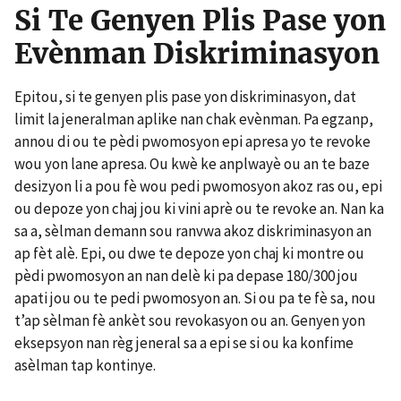
Si Te Genyen Plis Pase yon
Evènman Diskriminasyon
Epitou, si te genyen plis pase yon diskriminasyon, dat
limit la jeneralman aplike nan chak evènman. Pa egzanp,
annou di ou te pèdi pwomosyon epi apresa yo te revoke
wou yon lane apresa. Ou kwè ke anplwayè ou an te baze
desizyon li a pou fè wou pedi pwomosyon akoz ras ou, epi
ou depoze yon chaj jou ki vini aprè ou te revoke an. Nan ka
sa a, sèlman demann sou ranvwa akoz diskriminasyon an
ap fèt alè. Epi, ou dwe te depoze yon chaj ki montre ou
pèdi pwomosyon an nan delè ki pa depase 180/300 jou
apati jou ou te pedi pwomosyon an. Si ou pa te fè sa, nou
t’ap sèlman fè ankèt sou revokasyon ou an. Genyen yon
eksepsyon nan règ jeneral sa a epi se si ou ka konfime
asèlman tap kontinye.