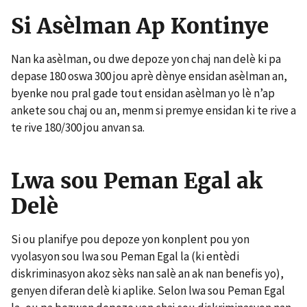
Si Asèlman Ap Kontinye
Nan ka asèlman, ou dwe depoze yon chaj nan delè ki pa
depase 180 oswa 300 jou aprè dènye ensidan asèlman an,
byenke nou pral gade tout ensidan asèlman yo lè n’ap
ankete sou chaj ou an, menm si premye ensidan ki te rive a
te rive 180/300 jou anvan sa.
Lwa sou Peman Egal ak
Delè
Si ou planifye pou depoze yon konplent pou yon
vyolasyon sou lwa sou Peman Egal la (ki entèdi
diskriminasyon akoz sèks nan salè an ak nan benefis yo),
genyen diferan delè ki aplike. Selon lwa sou Peman Egal