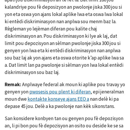
kalandriye pou fè deposizyon an pwolonje jiska 300 jou si
yon eta oswa yon ajans lokal aplike lwa eta oswa lwa lokal
ki entèdi diskriminasyon nan anplwa sou menm baz la.
Règleman yo lejèman diferan pou kalite chaj
diskriminasyon an. Pou diskriminasyon ki lye ak laj, dat
limit pou depozisyon an sèlman pwolonje jiska 300 jou si
genyen yon lwa eta ki entèdi diskriminasyon nan anplwa
sou baz laj ak yon ajans eta oswa otorite k’ap aplike lwa sa
a. Dat limit lan pa pwolonje si sèlman yon lwa lokal entèdi
diskriminasyon sou baz laj.
Remak:
Anplwaye federal ak moun ki aplike pou travay yo
genyen yon
pwosesis pou plent ki diferan
, epi jeneralman
moun dwe
kontakte konseye ajans EEO a
nan delè ki pa
depase 45 jou. Delè a ka pwolonje nan kèk sikonstans.
San konsidere konbyen tan ou genyen pou fè depozisyon
an, li pi bon pou fè depozisyon an osito ou deside ke se sa