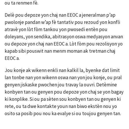
ou ta renmen fè.
Delè pou depoze yon chaj nan EEOC a jeneralman p’ap
pwolonje pandan w’ap fè tantativ pou rezoud yon konfli
atravè yon lòt fòm tankou yon pwosedi entèn pou
doleyans, yon sendika, abitrasyon oswa medyasyon anvan
ou depoze yon chaj nan EEOC a. Lòt fòm pou rezolisyon yo
kapab sibi pouswit nan menm moman ak tretman chaj
EEOC a.
Jou konje ak wikenn enkli nan kalkil la, byenke dat limit
lan tonbe nan yon wikenn oswa nan yon jou konje, ou pral
genyen jiskaske pwochen jou travay la ouvri. Detèmine
konbyen tan ou genyen pou depoze yon chaj se yon bagay
ki konplike. Si ou pa sèten sou konbyen tan ou genyen ki
rete, ou ta dwe kontakte youn nan biwo ekstèn nou yo
osito sa posib pou nou ka evalye si ou toujou genyen tan.