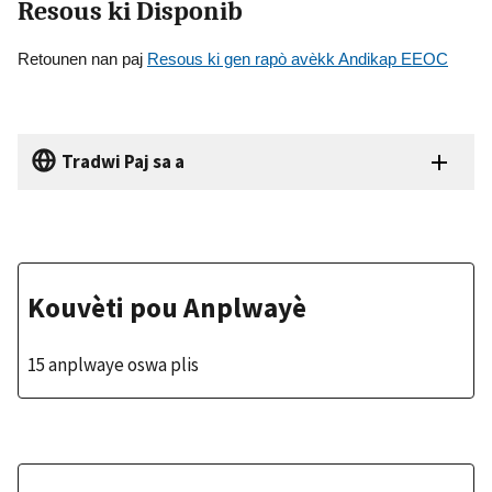
Resous ki Disponib
Retounen nan paj
Resous ki gen rapò avèkk Andikap EEOC
Tradwi Paj sa a
Kouvèti pou Anplwayè
15 anplwaye oswa plis