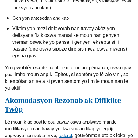
tankou sèvo,
mis ak eskelèt
, respirasyon, sikilasyon, oswa
fonksyon andokrin).
Gen yon antesedan andikap
Viktim yon mezi defavorab nan travay akòz yon
defisyans fizik oswa mantal ke moun nan genyen
vrèman oswa ke yo panse li genyen, eksepte si li
pasajè (dire oswa sipoze dire sis mwa oswa mwens)
epi
pa grav.
Yon
pwoblèm sante
pa oblije dire lontan, pèmanan, oswa grav
pou
limite moun anpil. Epitou, si sentòm yo fè ale vini, sa
ki enpòtan an se a ki pwen sentòm yo limite moun nan lè
yo aktif.
Akomodasyon Rezonab ak Difikilte
Twòp
Lè moun k ap postile pou travay oswa anplwaye mande
modifikasyon nan travay yo, lwa sou andikap yo egzije
anplwayè nan sektè prive,
federal
, gouvènman eta ak lokal yo