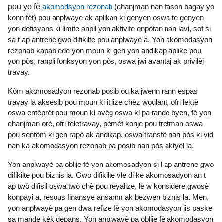
pou yo fè
akomodsyon rezonab
(chanjman nan fason bagay yo
konn fèt) pou anplwaye ak aplikan ki genyen oswa te genyen
yon defisyans ki limite anpil yon aktivite enpòtan nan lavi, sof si
sa t ap antrene gwo difikilte pou anplwayè a. Yon akomodasyon
rezonab kapab ede yon moun ki gen yon andikap aplike pou
yon pòs, ranpli fonksyon yon pòs, oswa jwi avantaj ak privilèj
travay.
Kòm akomosadyon rezonab posib ou ka jwenn rann espas
travay la aksesib pou moun ki itilize chèz woulant, ofri lektè
oswa entèprèt pou moun ki avèg oswa ki pa tande byen, fè yon
chanjman orè, ofri teletravay, pèmèt konje pou tretman oswa
pou sentòm ki gen rapò ak andikap, oswa transfè nan pòs ki vid
nan ka akomodasyon rezonab pa posib nan pòs aktyèl la.
Yon anplwayè pa oblije fè yon akomosadyon si l ap antrene gwo
difikilte pou biznis la. Gwo difikilte vle di ke akomosadyon an t
ap twò difisil oswa twò chè pou reyalize, lè w konsidere gwosè
konpayi a, resous finansye ansanm ak bezwen biznis la. Men,
yon anplwayè pa gen dwa refize fè yon akomodasyon jis paske
sa mande kèk depans. Yon anplwayè pa oblije fè akomodasyon