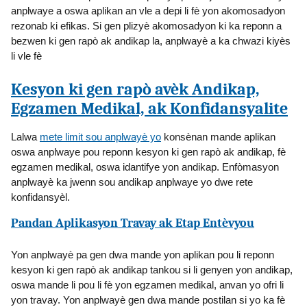
anplwaye a oswa aplikan an vle a depi li fè yon akomosadyon
rezonab ki efikas. Si gen plizyè akomosadyon ki ka reponn a
bezwen ki gen rapò ak andikap la, anplwayè a ka chwazi kiyès
li vle fè
Kesyon ki gen rapò avèk Andikap,
Egzamen Medikal, ak Konfidansyalite
Lalwa
mete limit sou anplwayè yo
konsènan mande aplikan
oswa anplwaye pou reponn kesyon ki gen rapò ak andikap, fè
egzamen medikal, oswa idantifye yon andikap. Enfòmasyon
anplwayè ka jwenn sou andikap anplwaye yo dwe rete
konfidansyèl.
Pandan Aplikasyon Travay ak Etap Entèvyou
Yon anplwayè pa gen dwa mande yon aplikan pou li reponn
kesyon ki gen rapò ak andikap tankou si li genyen yon andikap,
oswa mande li pou li fè yon egzamen medikal, anvan yo ofri li
yon travay. Yon anplwayè gen dwa mande postilan si yo ka fè