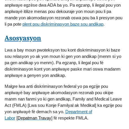
anplwaye egzèse dwa ADA ba yo. Pa egzanp, li ilegal pou yon
anplwayè itilize menas pou dekouraje yon moun pou li pa
mande yon akomodasyon rezonab oswa pou ba li presyon pou
li pa pote
plent pou diskriminasyon baze sou andikap
.
Asosyasyon
Lwa a bay moun pwoteksyon tou kont diskriminasyon ki baze
sou relasyon yo ak yon moun ki gen yon andikap (menm si yo
pa gen andikap yo menm). Pa egzanp, li ilegal pou fè
diskriminasyon kont yon anplwaye paske mari oswa madanm
anplwaye a genyen yon andikap.
Malgre lwa anti diskriminasyon federal yo pa egzije pou
anplwayè bay anplwaye akomodasyon rezonab pou okipe
manm nan fanmi yo ki gen andikap, Family and Medical Leave
Act (FMLA) [Lwa sou Konje Familyal ak Medikal] ka egzije pou
yon anplwayè fè demach sa yo.
Department of
Labor
[
Depatman Travay
] fè respekte FMLA.