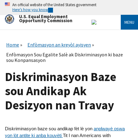
Skip
An official website of the United States government
to
Here’s how you know
main
U.S. Equal Employment
content
Opportunity Commission
MENU
Home
Enfòmasyon an kreyòl ayisyen
Enfòmasyon Sou Egalite Salè ak Diskriminasyon ki baze
sou Konpansasyon
Diskriminasyon Baze
sou Andikap Ak
Desizyon nan Travay
Diskriminasyon baze sou andikap fèt lè yon
anplwayè oswa
yon lòt antite ki anba kouvèti
Tit I nan Americans with