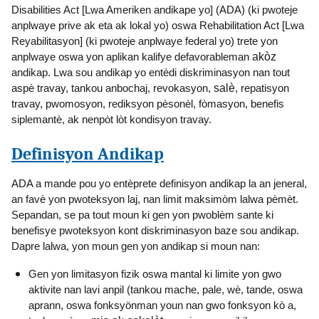
Disabilities Act [Lwa Ameriken andikape yo] (ADA) (ki pwoteje
anplwaye prive ak eta ak lokal yo) oswa Rehabilitation Act [Lwa
Reyabilitasyon] (ki pwoteje anplwaye federal yo) trete yon
anplwaye oswa yon aplikan kalifye defavorableman
akòz
andikap. Lwa sou andikap yo entèdi diskriminasyon nan tout
aspè travay, tankou anbochaj, revokasyon,
salè
, repatisyon
travay, pwomosyon, rediksyon pèsonèl, fòmasyon, benefis
siplemantè, ak nenpòt lòt kondisyon travay.
Definisyon Andikap
ADA a mande pou yo entèprete definisyon andikap la an jeneral,
an favè yon pwoteksyon laj, nan limit maksimòm lalwa pèmèt.
Sepandan, se pa tout moun ki gen yon pwoblèm sante ki
benefisye pwoteksyon kont diskriminasyon baze sou andikap.
Dapre lalwa, yon moun gen yon andikap si moun nan:
Gen yon limitasyon fizik oswa mantal ki limite yon gwo
aktivite nan lavi anpil (tankou mache, pale, wè, tande, oswa
aprann, oswa fonksyönman youn nan gwo fonksyon kò a,