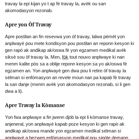
travay la epi kijan yo t ap fè travay la, avèk ou san
akomodasyon rezonab.
Apre yon Òf Travay
Apre postilan an fin resevwa yon òf travay, lalwa pèmèt yon
anplwayè pou mete kondisyon pou postilan an reponn kesyon ki
gen rapò ak andikap ak/oswa fè yon egzamen medikal avèk
siksè sou òf travay la. Men,
fòk
tout nouvo anplwaye ki nan
menm kalite pòs sa a oblije reponn kesyon sa yo ak/oswa fè
egzamen an. Yon anplwayè gen dwa pou li retire òf travay la
sèlman si enfòmasyon an revele moun nan pa kapab fè travay
la san danje (menm avèk yon akomodasyon rezonab, si li gen
dwa a li).
Apre Travay la Kòmanse
Yon fwa anplwaye a fin jwenn djòb la epi li kòmanse travay,
anjeneral, yon anplwayè kapab poze kesyon ki gen rapò ak
andikap ak/oswa mande yon egzamen medikal sèlman si
anplwayè a bezwen enfòmasyon medikal pou sipòte demann