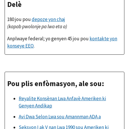
Delè
180 jou pou
depoze yon chaj
(kapab pwolonje pa lwa eta a)
Anplwaye federal; yo genyen 45 jou pou
kontakte yon
konseye EEO
.
Pou plis enfòmasyon, ale sou:
Reyalite Konsènan Lwa Anfavè Ameriken ki
Genyen Andikap
Avi Dwa Selon Lwa sou Amannman ADA a
Seksyon I ak V nan Lwa 1990 sou Ameriken ki