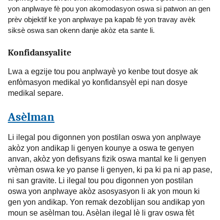
yon anplwaye fè pou yon akomodasyon oswa si patwon an gen
prèv objektif ke yon anplwaye pa kapab fè yon travay avèk
siksè oswa san okenn danje akòz eta sante li.
Konfidansyalite
Lwa a egzije tou pou anplwayè yo kenbe tout dosye ak
enfòmasyon medikal yo konfidansyèl epi nan dosye
medikal separe.
Asèlman
Li ilegal pou digonnen yon postilan oswa yon anplwaye
akòz yon andikap li genyen kounye a oswa te genyen
anvan, akòz yon defisyans fizik oswa mantal ke li genyen
vrèman oswa ke yo panse li genyen, ki pa ki pa ni ap pase,
ni san gravite. Li ilegal tou pou digonnen yon postilan
oswa yon anplwaye akòz asosyasyon li ak yon moun ki
gen yon andikap. Yon remak dezoblijan sou andikap yon
moun se asèlman tou. Asèlan ilegal lè li grav oswa fèt