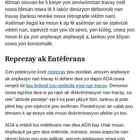
tèlman souvan ke li kreye yon anviwònman travay ostil
oswa blesan oswa lè li lakòz desizyon defavorab nan
travay (tankou revoke oswa retrograde viktim nan).
Asèlman ilegal ke moun k ap fè asèlman an se sipèvizè
viktim nan, sipèvizè nan yon lòt sèvis, yon kòlèg, oswa yon
moun ki pa yon anplwaye anplwayè a, tankou yon kliyan
oswa yon konsomatè.
Reprezay ak Entèferans
Gen poteksyon kont
reprezay
pou postilan, ansyen anplwaye
ak anplwaye nan travay ki defann dwa yo dapre ADA oswa
nenpòt lòt
lwa federal sou opòtinite egal nan travay
. Denonse
oswa egzèse dwa w pa rapò ak diskriminasyon nan travay, sa
rele "aktivite pwoteje" epi li ka pran plizyè fòm, tankou al pote
plent bay yon sipèvizè pou asèlman. Pwoteksyon an valab pou
temwen k ap eseye ede moun diskriminasyon afekte yo tou.
ADA a entèdi tou entèferans nan dwa ADA bay chak moun.
Anplwayè pa gen dwa entimide, menase, oswa anpeche nan
okenn fason pou yon aplikan, ansyen anplawaye oswa yon