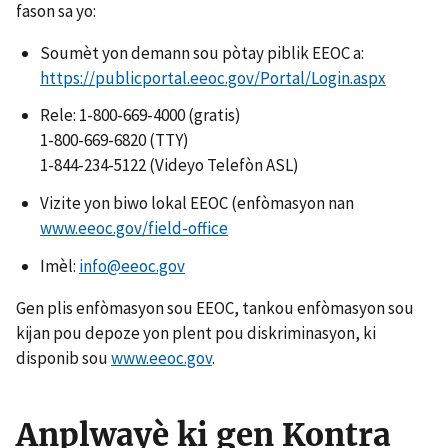
fason sa yo:
Soumèt yon demann sou pòtay piblik EEOC a:
https://publicportal.eeoc.gov/Portal/Login.aspx
Rele: 1-800-669-4000 (gratis)
1-800-669-6820 (TTY)
1-844-234-5122 (Videyo Telefòn ASL)
Vizite yon biwo lokal EEOC (enfòmasyon nan
www.eeoc.gov/field-office
Imèl:
info@eeoc.gov
Gen plis enfòmasyon sou EEOC, tankou enfòmasyon sou
kijan pou depoze yon plent pou diskriminasyon, ki
disponib sou
www.eeoc.gov
.
Anplwayè ki gen Kontra