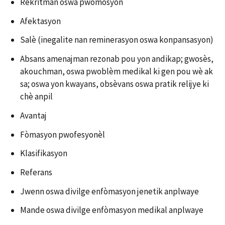
Rekritman oswa pwomosyon
Afektasyon
Salè (inegalite nan reminerasyon oswa konpansasyon)
Absans amenajman rezonab pou yon andikap; gwosès,
akouchman, oswa pwoblèm medikal ki gen pou wè ak
sa; oswa yon kwayans, obsèvans oswa pratik relijye ki
chè anpil
Avantaj
Fòmasyon pwofesyonèl
Klasifikasyon
Referans
Jwenn oswa divilge enfòmasyon jenetik anplwaye
Mande oswa divilge enfòmasyon medikal anplwaye