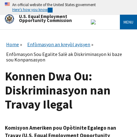
Skip
An official website of the United States government
to
Here’s how you know
main
U.S. Equal Employment
content
Opportunity Commission
MENU
Home
Enfòmasyon an kreyòl ayisyen
Enfòmasyon Sou Egalite Salè ak Diskriminasyon ki baze
sou Konpansasyon
Konnen Dwa Ou:
Diskriminasyon nan
Travay Ilegal
Komisyon Ameriken pou Opòtinite Egalego nan
Travay (U.S. Equal Employment Opportunity