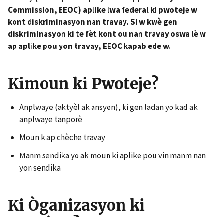
Commission, EEOC) aplike lwa federal ki pwoteje w
kont diskriminasyon nan travay. Si w kwè gen
diskriminasyon ki te fèt kont ou nan travay oswa lè w
ap aplike pou yon travay, EEOC kapab ede w.
Kimoun ki Pwoteje?
Anplwaye (aktyèl ak ansyen), ki gen ladan yo kad ak
anplwaye tanporè
Moun k ap chèche travay
Manm sendika yo ak moun ki aplike pou vin manm nan
yon sendika
Ki Òganizasyon ki