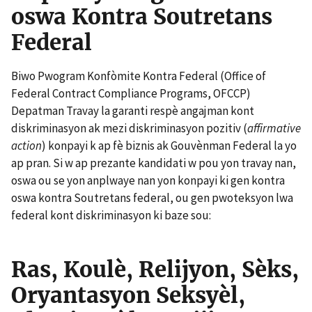
oswa Kontra Soutretans
Federal
Biwo Pwogram Konfòmite Kontra Federal (Office of
Federal Contract Compliance Programs, OFCCP)
Depatman Travay la garanti respè angajman kont
diskriminasyon ak mezi diskriminasyon pozitiv (
affirmative
action
) konpayi k ap fè biznis ak Gouvènman Federal la yo
ap pran. Si w ap prezante kandidati w pou yon travay nan,
oswa ou se yon anplwaye nan yon konpayi ki gen kontra
oswa kontra Soutretans federal, ou gen pwoteksyon lwa
federal kont diskriminasyon ki baze sou:
Ras, Koulè, Relijyon, Sèks,
Oryantasyon Seksyèl,