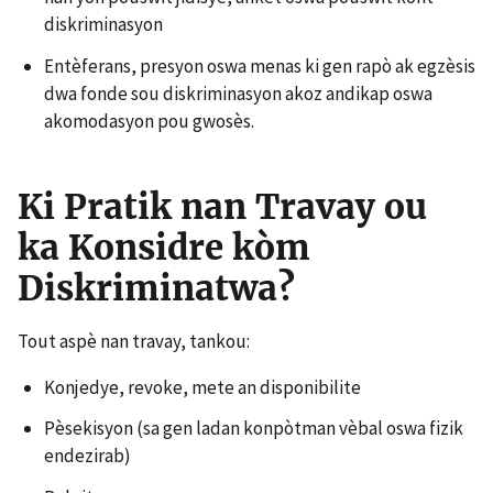
diskriminasyon
Entèferans, presyon oswa menas ki gen rapò ak egzèsis
dwa fonde sou diskriminasyon akoz andikap oswa
akomodasyon pou gwosès.
Ki Pratik nan Travay ou
ka Konsidre kòm
Diskriminatwa?
Tout aspè nan travay, tankou:
Konjedye, revoke, mete an disponibilite
Pèsekisyon (sa gen ladan konpòtman vèbal oswa fizik
endezirab)