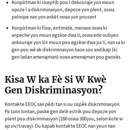
Konpòtman ki siseptib pou l dekouraje yon moun
opoze l a diskriminasyon, depoze yon plent, oswa
patisipe nan yon ankèt oswa yon pouswit
Konpòtman ki fòse, entimide, menase oswa ki
anpeche yon moun egzèse dwa li, oswa ede oubyen
ankouraje yon lòt moun pou egzèse dwa pa li, nan sa ki
gen pou wè ak diskriminasyon baze sou andikap (ki
gen ladan amenajman) oswa amenajman pou gwosès.
Kisa W ka Fè Si W Kwè
Gen Diskriminasyon?
Kontakte EEOC san pèdi tan si ou sispèk diskriminasyon.
Pa tann lontan, paske gen delè estrik pou depoze yon
plent pou diskriminasyon (180 oswa 300 jou, selon kote w
ap viv/travay). Ou kapab kontakte EEOC nan youn nan