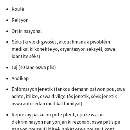
Koulè
Relijyon
Orijin nasyonal
Sèks (ki vle di gwosès, akouchman ak pwoblèm
medikal ki konekte yo, oryantasyon seksyèl, oswa
idantite sèks)
Laj (40 lane oswa plis)
Andikap
Enfòmasyon jenetik (tankou demann patwon pou, swa
achte, itilize, oswa divilge tès jenetik, sèvis jenetik
oswa antesedan medikal familyal)
Reprezay paske ou pote plent, opoze w a on
diskriminasyon nan yon jan ki rezonab, oswa patisipe
nan yon pouswit jidisyè, ankèt oswa pouswit kont