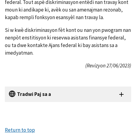
federal. Tout aspè diskriminasyon entèdi nan travay kont
moun ki andikape ki, avèk ou san amenajman rezonab,
kapab rempli fonksyon esansyèl nan travay la.
Si w kwè diskriminasyon fèt kont ou nan yon pwogram nan
nenpòt enstitisyon ki resevwa asistans finansye federal,
ou ta dwe kontakte Ajans federal ki bay asistans sa a
imedyatman.
(Revizyon 27/06/2023)
Tradwi Paj sa a
Return to top