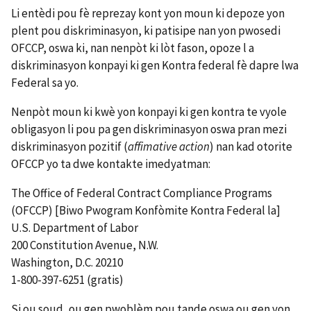
Li entèdi pou fè reprezay kont yon moun ki depoze yon
plent pou diskriminasyon, ki patisipe nan yon pwosedi
OFCCP, oswa ki, nan nenpòt ki lòt fason, opoze l a
diskriminasyon konpayi ki gen Kontra federal fè dapre lwa
Federal sa yo.
Nenpòt moun ki kwè yon konpayi ki gen kontra te vyole
obligasyon li pou pa gen diskriminasyon oswa pran mezi
diskriminasyon pozitif (
affimative action
) nan kad otorite
OFCCP yo ta dwe kontakte imedyatman:
The Office of Federal Contract Compliance Programs
(OFCCP) [Biwo Pwogram Konfòmite Kontra Federal la]
U.S. Department of Labor
200 Constitution Avenue, N.W.
Washington, D.C. 20210
1-800-397-6251 (gratis)
Si ou soud, ou gen pwoblèm pou tande oswa ou gen yon