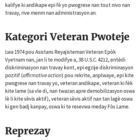
kalifye ki andikape epi fè yo pwogrese nan tout nivo nan
travay, rive menm nan administrasyon an.
Kategori Veteran Pwoteje
Lwa 1974 pou Asistans Reyajisteman Veteran Epòk
Vyetnam nan, jan li te modifye a, 38 U.S.C. 4212, entèdi
diskriminasyon nan travay kont, epi egzije diskriminasyon
pozitif (
affirmative action
) pou rekrite, anplwaye, epi kite
pwogrese nan travay yo, veteran andikape, veteran ki fèk
kite lame (sa vle di, nan twazan apre demobilizasyon oswa
lè li kite sèvis aktif), veteran sèvis aktif nan tan lagè oswa
ki gen badj kanpay, oswa ki te resevwa meday Fòs Lame.
Reprezay