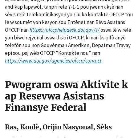
andikap lapawòl, tanpri rele 7-1-1 pou jwenn aksè nan
sèvis relè telekominikasyon yo. Ou ka kontakte OFCCP tou
lè w soumèt yon kesyon sou Entènèt nan Biwo Asistans
OFCCP nan
https://ofccphelpdesk.dol.gov/s/
oswa lè w rele
yon biwo rejyonal oswa distri OFCCP, ki nan lis pifò anyè
telefòn sou non Gouvènman Ameriken, Depatman Travay
epi sou paj wèb OFCCP "Kontakte nou" nan
https://www.dol.gov/agencies/ofccp/contact
.
Pwogram oswa Aktivite k
ap Resevwa Asistans
Finansye Federal
Ras, Koulè, Orijin Nasyonal, Sèks