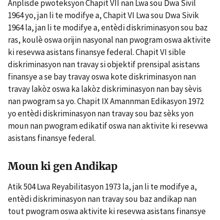
Anplisde pwoteksyon Chapit VII nan Lwa sou Dwa Sivil
1964 yo, jan li te modifye a, Chapit VI Lwa sou Dwa Sivik
1964 la, jan li te modifye a, entèdi diskriminasyon sou baz
ras, koulè oswa orijin nasyonal nan pwogram oswa aktivite
ki resevwa asistans finansye federal. Chapit VI sible
diskriminasyon nan travay si objektif prensipal asistans
finansye a se bay travay oswa kote diskriminasyon nan
travay lakòz oswa ka lakòz diskriminasyon nan bay sèvis
nan pwogram sa yo. Chapit IX Amannman Edikasyon 1972
yo entèdi diskriminasyon nan travay sou baz sèks yon
moun nan pwogram edikatif oswa nan aktivite ki resevwa
asistans finansye federal.
Moun ki gen Andikap
Atik 504 Lwa Reyabilitasyon 1973 la, jan li te modifye a,
entèdi diskriminasyon nan travay sou baz andikap nan
tout pwogram oswa aktivite ki resevwa asistans finansye