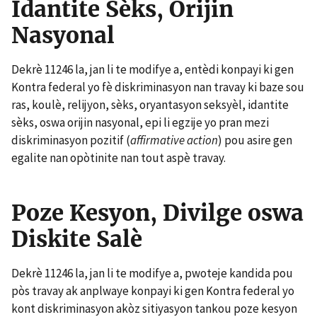
Idantite Sèks, Orijin
Nasyonal
Dekrè 11246 la, jan li te modifye a, entèdi konpayi ki gen
Kontra federal yo fè diskriminasyon nan travay ki baze sou
ras, koulè, relijyon, sèks, oryantasyon seksyèl, idantite
sèks, oswa orijin nasyonal, epi li egzije yo pran mezi
diskriminasyon pozitif (
affirmative action
) pou asire gen
egalite nan opòtinite nan tout aspè travay.
Poze Kesyon, Divilge oswa
Diskite Salè
Dekrè 11246 la, jan li te modifye a, pwoteje kandida pou
pòs travay ak anplwaye konpayi ki gen Kontra federal yo
kont diskriminasyon akòz sitiyasyon tankou poze kesyon