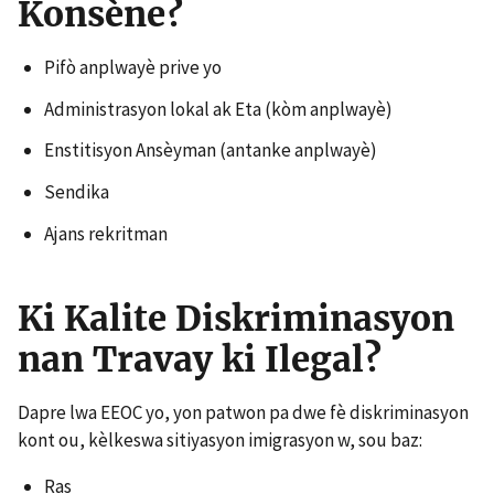
Konsène?
Pifò anplwayè prive yo
Administrasyon lokal ak Eta (kòm anplwayè)
Enstitisyon Ansèyman (antanke anplwayè)
Sendika
Ajans rekritman
Ki Kalite Diskriminasyon
nan Travay ki Ilegal?
Dapre lwa EEOC yo, yon patwon pa dwe fè diskriminasyon
kont ou, kèlkeswa sitiyasyon imigrasyon w, sou baz:
Ras