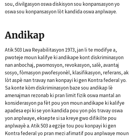
sou, divilgasyon oswa diskisyon sou konpansasyon yo
oswa sou konpansasyon lòt kandida oswa anplwaye.
Andikap
Atik 503 Lwa Reyabilitasyon 1973, jan li te modifye a,
pwoteje moun kalifye ki andikape kont diskriminasyon
nan anbochaj, pwomosyon, revokasyon, salè, avantaj
sosyo, fòmasyon pwofesyonèl, klasifikasyon, referans, ak
lòt aspè nan travay nan konpayi ki gen Kontra federal yo.
Sa konte kòm diskriminasyon baze sou andikap lè
amenajman rezonab ki pran limit fizik oswa mantal an
konsiderasyon pa fèt pou yon moun andikape ki kalifye
apadesa epi ki se yon kandida pou yon pòs travay oswa
yon anplwaye, eksepte si sa kreye gwo difikilte pou
anplwayè a. Atik 503 a egzije tou pou konpayi ki gen
Kontra federal yo pran mezi afimatif pou anplwaye moun