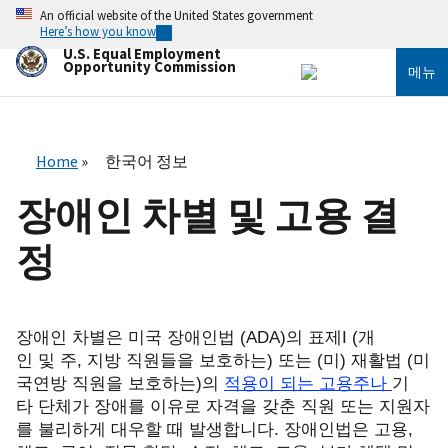
주
An official website of the United States government
요
Here’s how you know
콘
U.S. Equal Employment
텐
Opportunity Commission
메뉴
츠
로
건
너
뛰
Home
한국어 정보
기
장애인 차별 및 고용 결
정
장애인 차별은 미국 장애인법
(ADA)
의 표제
I (
개
인 및 주
,
지방 직원들을 보호하는
)
또는
(
미
)
재활법
(
미
국연방 직원을 보호하는
)
의
적용이 되는 고용주나
기
타 단체가
장애를 이유로 자격을 갖춘 직원 또는 지원자
를 불리하게 대우할 때 발생합니다
.
장애인법은 고용
,