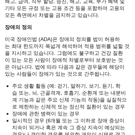
해고
,
급여
,
직무 할당
,
승진
,
해고
,
교육
,
부가 혜택 및
기타 모든 규정 또는 고용 조건 등을 포함하여 고용의
모든 측면에서 차별을 금지하고 있습니다
.
장애의 정의
미국 장애인법
(ADA)
은 장애의 정의를 법이 허용하
는 최대 한도까지 폭넓게 해석하여 적용 범위를 넓힐 것
을 지시하고 있습니다
.
그럼에도 불구하고 건강 질환
이 있는 모든 사람이 장애적 차별로부터 보호받는 것
은 아닙니다
.
법에 따라 다음과 같은 경우들에 해당이
있는 사람들이 장애가 있는 것으로 간주됩니다
.
주요 생활 활동
(
예
:
걷기
,
말하기
,
보기
,
듣기
,
학
습 또는
,
뇌
,
근골격계
,
호흡기
,
순환계 또는 내분비
계 기능과 같은 주요 신체 기능의 작동
)
을 실질적으
로 제한하는 신체적 또는 정신적 질환이 있는 경우
장애에 관한 병력이 있는 경우
일시적인 경우
(6
개월 또는 그 이하로 장애 증상이
지속이 되거나 혹은 계속 그 증상 지속이 예상되는
경우
)
나 경미한 경우를 제외한 개인이 실제로 겪고