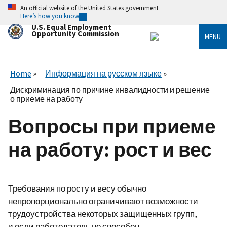
Skip
An official website of the United States government
to
Here’s how you know
main
U.S. Equal Employment
content
Opportunity Commission
MENU
Home
Информация на русском языке
Дискриминация по причине инвалидности и решение
о приеме на работу
Вопросы при приеме
на работу: рост и вес
Требования по росту и весу обычно
непропорционально ограничивают возможности
трудоустройства некоторых защищенных групп,
и если работодатель не способен