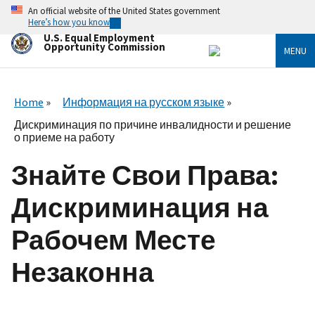
Skip
An official website of the United States government
to
Here’s how you know
main
U.S. Equal Employment
content
Opportunity Commission
MENU
Home
Информация на русском языке
Дискриминация по причине инвалидности и решение
о приеме на работу
Знайте Свои Права:
Дискриминация на
Рабочем Месте
Незаконна