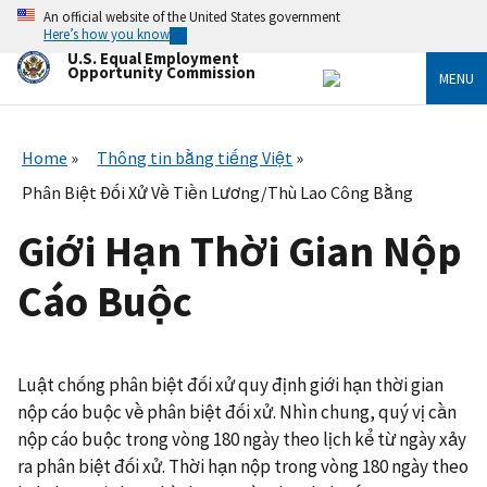
Skip
An official website of the United States government
to
Here’s how you know
main
U.S. Equal Employment
content
Opportunity Commission
MENU
Home
Thông tin bằng tiếng Việt
Phân Biệt Đối Xử Về Tiền Lương/Thù Lao Công Bằng
Giới Hạn Thời Gian Nộp
Cáo Buộc
Luật chống phân biệt đối xử quy định giới hạn thời gian
nộp cáo buộc về phân biệt đối xử. Nhìn chung, quý vị cần
nộp cáo buộc trong vòng 180 ngày theo lịch kể từ ngày xảy
ra phân biệt đối xử. Thời hạn nộp trong vòng 180 ngày theo