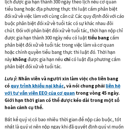
lịch được gia hạn thành 300 ngày theo lịch nếu cơ quan
tiểu bang hoặc địa phương thực thi luật cấm phân biệt
đối xử về việc làm với cùng căn cứ. Các quy định đối với cáo
buộc phân biệt đối xử về tuổi tác có sự khác nhau đôi
chút. Đối với phân biệt đối xử về tuổi tác, thời hạn nộp chỉ
được gia hạn thành 300 ngày nếu có luật
tiểu bang
cấm
phân biệt đối xử về tuổi tác trong việc làm và cơ quan
hoặc chính quyền tiểu bang thực thi luật đó. Thời hạn
này
không
được gia hạn nếu
chỉ
có luật địa phương cấm
phân biệt đối xử về tuổi tác.
Lưu ý
: Nhân viên và người xin làm việc cho liên bang
có
quy trình khiếu nại khác
, và nói chung phải
liên hệ
với tư vấn viên EEO của cơ quan
trong vòng 45 ngày.
Giới hạn thời gian có thể được kéo dài trong một số
hoàn cảnh cụ thể.
Bất kể quý vị có bao nhiêu thời gian để nộp cáo buộc, tốt
nhất là quý vị nên nộp ngay khi đã quyết định quý vị muốn