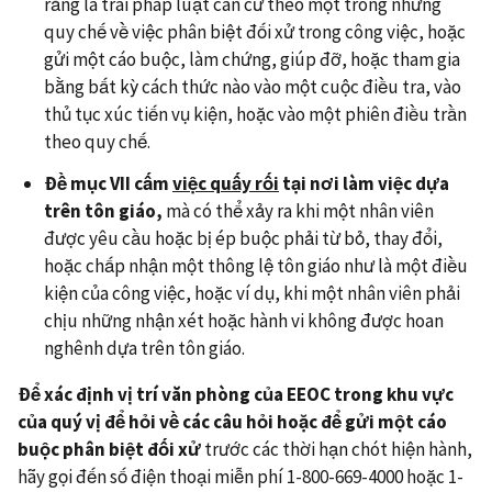
rằng là trái pháp luật căn cứ theo một trong những
quy chế về việc phân biệt đối xử trong công việc, hoặc
gửi một cáo buộc, làm chứng, giúp đỡ, hoặc tham gia
bằng bất kỳ cách thức nào vào một cuộc điều tra, vào
thủ tục xúc tiến vụ kiện, hoặc vào một phiên điều trần
theo quy chế.
Đề mục VII cấm
việc quấy rối
tại nơi làm việc dựa
trên tôn giáo,
mà có thể xảy ra khi một nhân viên
được yêu cầu hoặc bị ép buộc phải từ bỏ, thay đổi,
hoặc chấp nhận một thông lệ tôn giáo như là một điều
kiện của công việc, hoặc ví dụ, khi một nhân viên phải
chịu những nhận xét hoặc hành vi không được hoan
nghênh dựa trên tôn giáo.
Để xác định vị trí văn phòng của EEOC trong khu vực
của quý vị để hỏi về các câu hỏi hoặc để gửi một cáo
buộc phân biệt đối xử
trước các thời hạn chót hiện hành,
hãy gọi đến số điện thoại miễn phí 1-800-669-4000 hoặc 1-