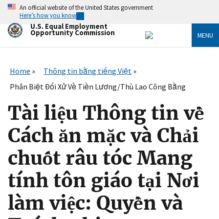
Skip
An official website of the United States government
to
Here’s how you know
main
U.S. Equal Employment
content
Opportunity Commission
MENU
Home
Thông tin bằng tiếng Việt
Phân Biệt Đối Xử Về Tiền Lương/Thù Lao Công Bằng
Tài liệu Thông tin về
Cách ăn mặc và Chải
chuốt râu tóc Mang
tính tôn giáo tại Nơi
làm việc: Quyền và