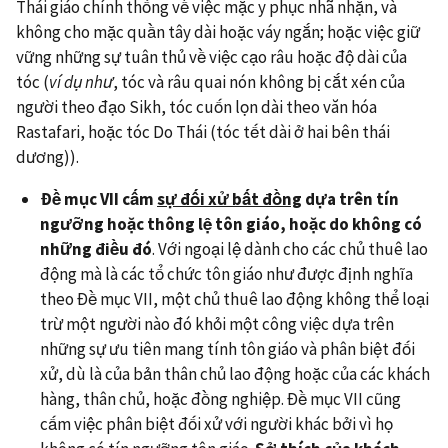
Thái giáo chính thống về việc mặc y phục nhã nhặn, và
không cho mặc quần tây dài hoặc váy ngắn; hoặc việc giữ
vững những sự tuân thủ về việc cạo râu hoặc độ dài của
tóc (
ví dụ như
, tóc và râu quai nón không bị cắt xén của
người theo đạo Sikh, tóc cuốn lọn dài theo văn hóa
Rastafari, hoặc tóc Do Thái (tóc tết dài ở hai bên thái
dương)).
Đề mục VII cấm
sự đối xử bất đồng
dựa trên tín
ngưỡng hoặc thông lệ tôn giáo, hoặc do không có
những điều đó
. Với ngoại lệ dành cho các chủ thuê lao
động mà là các tổ chức tôn giáo như được định nghĩa
theo Đề mục VII, một chủ thuê lao động không thể loại
trừ một người nào đó khỏi một công việc dựa trên
những sự ưu tiên mang tính tôn giáo và phân biệt đối
xử, dù là của bản thân chủ lao động hoặc của các khách
hàng, thân chủ, hoặc đồng nghiệp. Đề mục VII cũng
cấm việc phân biệt đối xử với người khác bởi vì họ