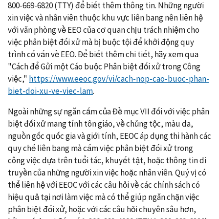
800-669-6820 (TTY) để biết thêm thông tin. Những người
xin việc và nhân viên thuộc khu vực liên bang nên liên hệ
với văn phòng về EEO của cơ quan chịu trách nhiệm cho
việc phân biệt đối xử mà bị buộc tội để khởi động quy
trình cố vấn về EEO. Để biết thêm chi tiết, hãy xem qua
"Cách để Gửi một Cáo buộc Phân biệt đối xử trong Công
việc,"
https://www.eeoc.gov/vi/cach-nop-cao-buoc-phan-
biet-doi-xu-ve-viec-lam
.
Ngoài những sự ngăn cấm của Đề mục VII đối với việc phân
biệt đối xử mang tính tôn giáo, về chủng tộc, màu da,
nguồn gốc quốc gia và giới tính, EEOC áp dụng thi hành các
quy chế liên bang mà cấm việc phân biệt đối xử trong
công việc dựa trên tuổi tác, khuyết tật, hoặc thông tin di
truyền của những người xin việc hoặc nhân viên. Quý vị có
thể liên hệ với EEOC với các câu hỏi về các chính sách có
hiệu quả tại nơi làm việc mà có thể giúp ngăn chặn việc
phân biệt đối xử, hoặc với các câu hỏi chuyên sâu hơn,