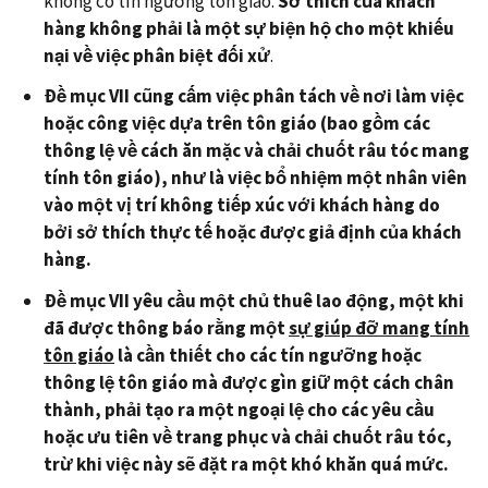
không có tín ngưỡng tôn giáo.
Sở thích của khách
hàng không phải là một sự biện hộ cho một khiếu
nại về việc phân biệt đối xử
.
Đề mục VII cũng cấm việc phân tách về nơi làm việc
hoặc công việc dựa trên tôn giáo (bao gồm các
thông lệ về cách ăn mặc và chải chuốt râu tóc mang
tính tôn giáo), như là việc bổ nhiệm một nhân viên
vào một vị trí không tiếp xúc với khách hàng do
bởi sở thích thực tế hoặc được giả định của khách
hàng.
Đề mục VII yêu cầu một chủ thuê lao động, một khi
đã được thông báo rằng một
sự giúp đỡ mang tính
tôn giáo
là cần thiết cho các tín ngưỡng hoặc
thông lệ tôn giáo mà được gìn giữ một cách chân
thành, phải tạo ra một ngoại lệ cho các yêu cầu
hoặc ưu tiên về trang phục và chải chuốt râu tóc,
trừ khi việc này sẽ đặt ra một khó khăn quá mức.