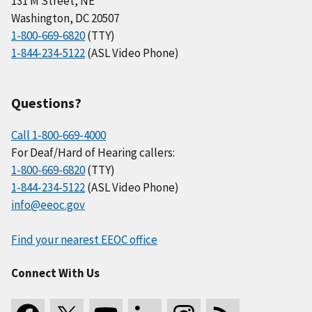
131 M Street, NE
Washington, DC 20507
1-800-669-6820
(TTY)
1-844-234-5122
(ASL Video Phone)
Questions?
Call 1-800-669-4000
For Deaf/Hard of Hearing callers:
1-800-669-6820
(TTY)
1-844-234-5122
(ASL Video Phone)
info@eeoc.gov
Find your nearest EEOC office
Connect With Us