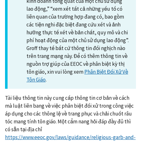
kinh doanh tổng quát của một chủ sử dụng
lao động,” “xem xét tất cả những yếu tố có
liên quan của trường hợp đang có, bao gồm
các tiện nghi đặc biệt đang cứu xét và ảnh
hưởng thực tế xét về bản chất, quy mô và chi
phí hoạt động của một chủ sử dụng lao động”.
Groff thay tế bất cứ thông tin đối nghịch nào
trên trang mạng này. Để có thêm thông tin về
nguồn trợ giúp của EEOC về phân biệt kỳ thị
tôn giáo, xin vui lòng xem
Phân Biệt Đối Xử Về
Tôn Giáo
.
Tài liệu thông tin này cung cấp thông tin cơ bản về cách
mà luật liên bang về việc phân biệt đối xử trong công việc
áp dụng cho các thông lệ về trang phục và chải chuốt râu
tóc mang tính tôn giáo. Một cẩm nang hỏi đáp đầy đủ thì
có sẵn tại địa chỉ
https://www.eeoc.gov/laws/guidance/religious-garb-and-