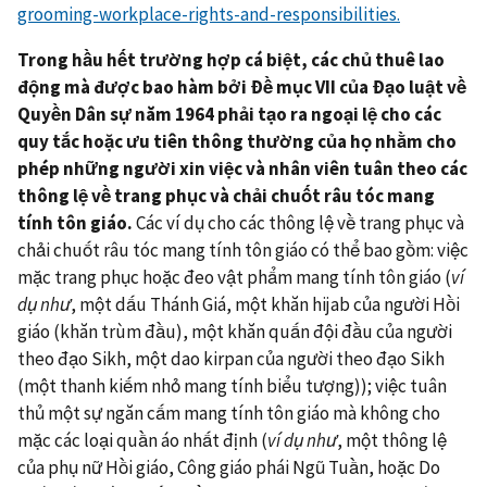
grooming-workplace-rights-and-responsibilities.
Trong hầu hết trường hợp cá biệt, các chủ thuê lao
động mà được bao hàm bởi Đề mục VII của Đạo luật về
Quyền Dân sự năm 1964 phải tạo ra ngoại lệ cho các
quy tắc hoặc ưu tiên thông thường của họ nhằm cho
phép những người xin việc và nhân viên tuân theo các
thông lệ về trang phục và chải chuốt râu tóc mang
tính tôn giáo.
Các ví dụ cho các thông lệ về trang phục và
chải chuốt râu tóc mang tính tôn giáo có thể bao gồm: việc
mặc trang phục hoặc đeo vật phẩm mang tính tôn giáo (
ví
dụ như
, một dấu Thánh Giá, một khăn hijab của người Hồi
giáo (khăn trùm đầu), một khăn quấn đội đầu của người
theo đạo Sikh, một dao kirpan của người theo đạo Sikh
(một thanh kiếm nhỏ mang tính biểu tượng)); việc tuân
thủ một sự ngăn cấm mang tính tôn giáo mà không cho
mặc các loại quần áo nhất định (
ví dụ như
, một thông lệ
của phụ nữ Hồi giáo, Công giáo phái Ngũ Tuần, hoặc Do