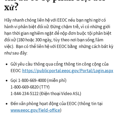
xử?
Hãy nhanh chóng liên hệ với EEOC nếu bạn nghi ngờ có
hành vi phân biệt đối xử. Đừng chậm trễ, vì có những giới
hạn thời gian nghiêm ngặt để nộp đơn buộc tội phân biệt
đối xử (180 hoặc 300 ngày, tùy theo nơi bạn sống/làm
việc). Bạn có thể liên hệ với EEOC bằng những cách bất kỳ
như sau đây:
Gửi yêu cầu thông qua cổng thông tin công cộng của
EEOC:
https://publicportal.eeoc.gov/Portal/Login.aspx
Gọi: 1-800-669-4000 (miễn phí)
1-800-669-6820 (TTY)
1-844-234-5122 (Điện thoại Video ASL)
Đến văn phòng họat động của EEOC (thông tin tại
www.eeoc.gov/field-office
)