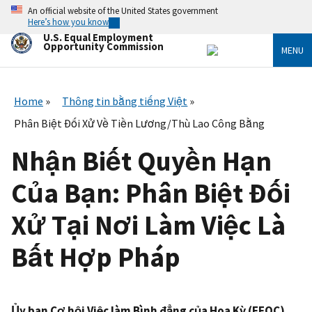
Skip
An official website of the United States government
to
Here’s how you know
main
U.S. Equal Employment
content
Opportunity Commission
MENU
Home
Thông tin bằng tiếng Việt
Phân Biệt Đối Xử Về Tiền Lương/Thù Lao Công Bằng
Nhận Biết Quyền Hạn
Của Bạn: Phân Biệt Đối
Xử Tại Nơi Làm Việc Là
Bất Hợp Pháp
Ủy ban Cơ hội Việc làm Bình đẳng của Hoa Kỳ (EEOC)