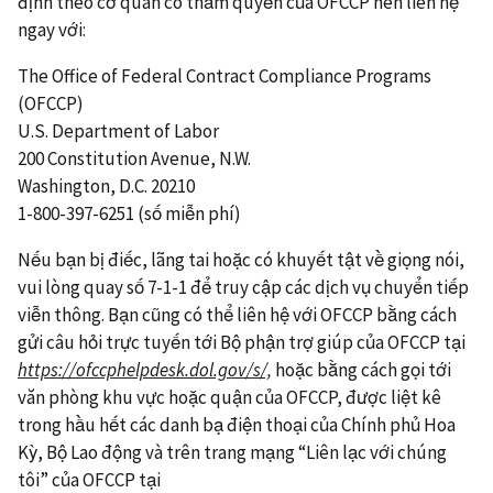
định theo cơ quan có thẩm quyền của OFCCP nên liên hệ
ngay với:
The Office of Federal Contract Compliance Programs
(OFCCP)
U.S. Department of Labor
200 Constitution Avenue, N.W.
Washington, D.C. 20210
1-800-397-6251 (số miễn phí)
Nếu bạn bị điếc, lãng tai hoặc có khuyết tật về giọng nói,
vui lòng quay số 7-1-1 để truy cập các dịch vụ chuyển tiếp
viễn thông. Bạn cũng có thể liên hệ với OFCCP bằng cách
gửi câu hỏi trực tuyến tới Bộ phận trợ giúp của OFCCP tại
https://ofccphelpdesk.dol.gov/s/,
hoặc bằng cách gọi tới
văn phòng khu vực hoặc quận của OFCCP, được liệt kê
trong hầu hết các danh bạ điện thoại của Chính phủ Hoa
Kỳ, Bộ Lao động và trên trang mạng “Liên lạc với chúng
tôi” của OFCCP tại