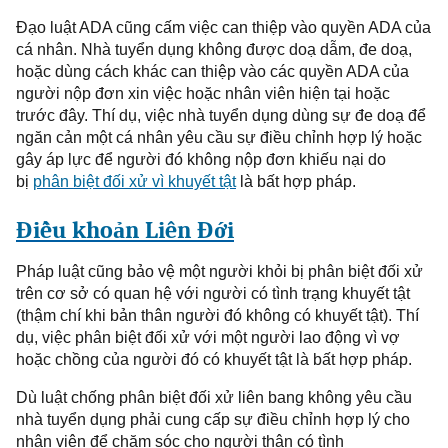
Đạo
luật ADA cũng cấm việc can thiệp vào quyền ADA của
cá nhân. Nhà tuyển dụng không được doạ dẫm, đe doạ,
hoặc dùng cách khác can thiệp vào các quyền ADA của
người nộp đơn
xin việc hoặc nhân viên hiện tại hoặc
trước đây. Thí dụ, việc nhà tuyển dụng dùng sự đe doạ để
ngăn cản một cá nhân yêu cầu sự điều chỉnh hợp lý hoặc
gây áp lực để người đó không nộp đơn khiếu nại do
bị
phân biệt đối xử vì khuyết tật
là bất hợp pháp.
Điều
khoản Liên Đới
Pháp
luật cũng bảo vệ một người khỏi bị phân biệt đối xử
trên cơ sở có quan hệ với người
có tình trạng
khuyết tật
(thậm chí khi bản thân người đó không có khuyết tật). Thí
dụ, việc phân biệt đối xử với một người lao động vì vợ
hoặc chồng của người đó có khuyết tật là bất hợp pháp.
Dù
luật chống phân biệt đối xử liên bang không yêu cầu
nhà tuyển dụng phải cung cấp sự điều chỉnh hợp lý cho
nhân viên để chăm sóc cho người thân có
tình