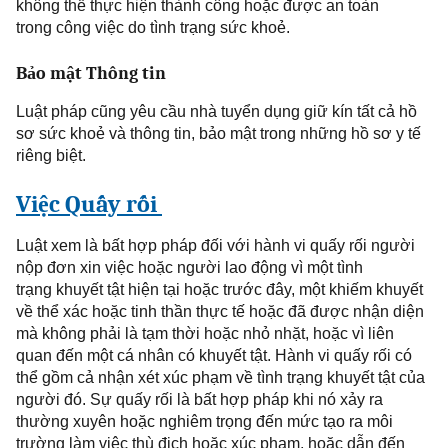
không thể thực hiện thành công
hoặc được an toàn
trong
công việc do tình trạng sức khoẻ.
Bảo mật Thông tin
Luật
pháp cũng yêu cầu nhà tuyển dụng giữ kín tất cả hồ
sơ sức khoẻ và thông tin, bảo mật trong những hồ sơ y tế
riêng biệt.
Việc Quấy rối
Luật xem là bất hợp pháp đối với hành vi quấy rối người
nộp đơn xin việc hoặc người lao động vì một
tình
trạng
khuyết tật hiện tại hoặc trước đây, một khiếm khuyết
về thể xác hoặc tinh thần thực
tế hoặc đã được nhận diện
mà không phải là tạm thời hoặc nhỏ nhặt, hoặc vì liên
quan đến một cá nhân có khuyết tật. Hành vi quấy rối có
thể gồm cả nhận xét xúc phạm về
tình trạng
khuyết tật của
người đó. Sự quấy rối là bất hợp pháp khi nó xảy ra
thường xuyên hoặc nghiêm trọng đến mức tạo ra môi
trường làm việc thù địch hoặc xúc phạm, hoặc dẫn đến