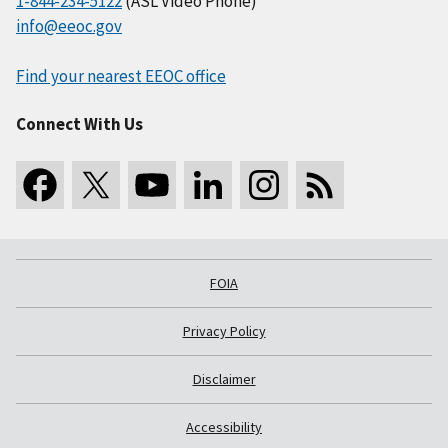
1-844-234-5122
(ASL Video Phone)
info@eeoc.gov
Find your nearest EEOC office
Connect With Us
FOIA
Privacy Policy
Disclaimer
Accessibility