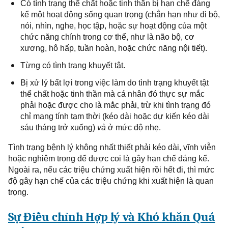
Có tình trạng thể chất hoặc tinh thần bị hạn chế đáng
kể một hoạt động sống quan trọng (chẳn hạn như đi bộ,
nói, nhìn, nghe, học tập, hoặc
sự
hoạt động
của
một
chức năng
chính trong
cơ thể, như là não bộ, cơ
xương, hô hấp, tuần hoàn, hoặc
chức năng
nội tiết).
Từng có tình trạng khuyết tật
.
Bị
xử lý bất lợi
trong
việc làm
do
tình trạng
khuyết tật
thể chất hoặc tinh thần mà cá nhân đó thực sự mắc
phải hoặc được cho là mắc phải, trừ khi tình trạng đó
chỉ mang tính tạm thời (kéo dài hoặc dự kiến kéo dài
sáu tháng trở xuống)
và
ở mức độ nhẹ.
T
ình trạng bệnh
lý
không nhất thiết phải kéo dài, vĩnh viễn
hoặc nghiêm trọng để
được coi là
gây hạn chế đáng kể.
Ngoài ra, nếu các triệu chứng
xuất hiện rồi
hết đi, thì mức
độ gây hạn chế của các triệu chứng khi xuất
hiện là quan
trọng
.
Sự Điều chỉnh
H
ợp lý và Khó khăn Quá