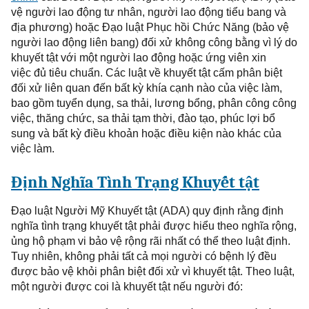
vệ người
lao động
tư nhân
, người lao động
tiểu bang và
địa phương) hoặc Đạo luật Phục hồi
Chức Năng
(bảo vệ
người
lao động
liên bang) đối xử không công bằng vì lý do
khuyết tật với một người
lao động
hoặc ứng
viên
xin
việc
đủ tiêu chuẩn. Các luật về khuyết tật cấm phân biệt
đối xử liên quan đến bất kỳ khía cạnh nào của việc làm,
bao gồm tuyển dụng, sa thải, lương bổng, phân công công
việc, thăng chức, sa thải tạm thời, đào tạo, phúc lợi bổ
sung và bất kỳ điều khoản hoặc điều kiện nào khác của
việc làm.
Định Nghĩa
Tình Trạng
Khuyết tật
Đạo
luật
Người Mỹ Khuyết tật (ADA)
quy định
rằng định
nghĩa tình trạng khuyết tật phải được hiểu theo
nghĩa
rộng,
ủng hộ phạm vi bảo vệ rộng rãi nhất có thể theo luật
định
.
Tuy nhiên, không phải tất cả mọi người có bệnh
lý
đều
được bảo vệ khỏi phân biệt đối xử vì
khuyết tật
. Theo luật,
một người được coi là khuyết tật nếu người đó: