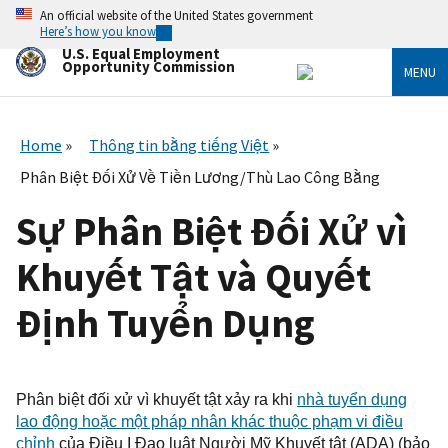
Skip
An official website of the United States government
to
Here’s how you know
main
U.S. Equal Employment
content
Opportunity Commission
MENU
Home
Thông tin bằng tiếng Việt
Phân Biệt Đối Xử Về Tiền Lương/Thù Lao Công Bằng
Sự Phân Biệt Đối Xử vì
Khuyết Tật và Quyết
Định Tuyển Dụng
Phân biệt đối xử
vì khuyết tật
xảy ra khi
nhà tuyển dụng
lao động
hoặc một pháp
nhân
khác thuộc phạm vi điều
chỉnh
của Điều I Đạo luật Người Mỹ Khuyết tật (ADA) (bảo