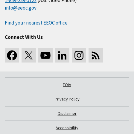
1-844-234-5122
(ASL Video Phone)
info@eeoc.gov
Find your nearest EEOC office
Connect With Us
FOIA
Privacy Policy
Disclaimer
Accessibility