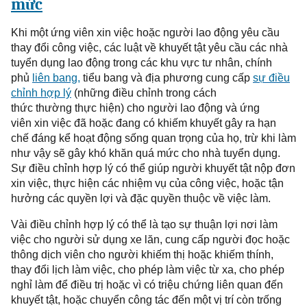
mức
Khi một ứng
viên
xin
việc
hoặc người lao động yêu cầu
thay
đổi
công việc, các luật về khuyết tật yêu cầu các nhà
tuyển
dụng lao động trong các khu vực tư nhân, chính
phủ
liên bang
,
tiểu bang và địa phương cung cấp
sự
điều
chỉnh
hợp lý
(những đi
ề
u
chỉnh
trong cách
thức thường thực hiện) cho người lao động và ứn
g
viên
xin
việc
đ
ã
hoặc đan
g
có khiếm
khuyết gây ra
hạn
chế đáng kể hoạt động sống quan trọng
của họ
, trừ khi làm
như vậy sẽ gây khó khăn quá mức cho nhà
tuyển dụng
.
Sự điều
chỉnh
hợp lý có thể giúp người khuyết tật nộp
đơn
xin việc
, thực hiện các nhiệm vụ của công việc
,
hoặc tận
hưởng các quyền
lợi
và đặc quyền thuộc
về việc làm
.
Vài điều chỉnh
hợp lý c
ó thể là
tạo sự thuận lợi nơi làm
việc cho người sử dụng xe lăn, cung cấp người đọc hoặc
thông dịch
viên
cho người khiếm thị hoặc khiếm thính,
thay đổi lịch làm việc, cho phép làm việc từ xa, cho phép
nghỉ
làm
để điều trị hoặc vì
có
triệu chứng liên quan đến
khuyết tật, hoặc chuyển công tác đến một vị trí còn trống