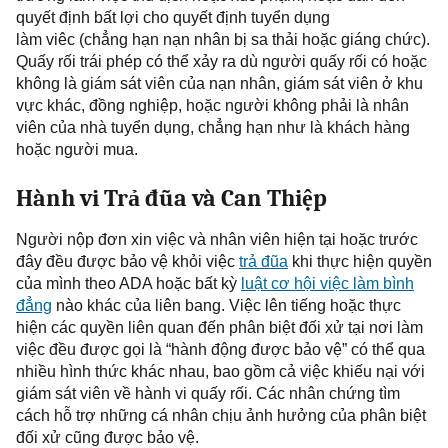
quyết định bất lợi cho quyết định tuyển dụng
làm
viêc
(chẳn
g
hạn nạn nhân bị sa thải hoặc gián
g
chức).
Quấy rối trái phép có thể xảy ra dù người quấy rối có hoặc
không là giám sát viên của nạn nhân, giám sát viên ở khu
vực khác, đồng nghiệp, hoặc người không phải là nhân
viên của nhà tuyển dụng, chẳn
g
hạn như là khách hàng
hoặc người mua.
Hành vi Trả đũa và Can Thiệp
Người nộp đơn
xin việc và nhân viên hiện tại hoặc trước
đây đều được bảo vệ khỏi việc
trả đũa
khi thực hiện quyền
của mình theo ADA hoặc bất kỳ
luật cơ hội việc làm bình
đẳng
nào khác của liên bang. Việc lên tiếng hoặc thực
hiện các quyền liên quan đến phân biệt đối xử tại nơi làm
việc đều được gọi là “hành động được bảo vệ” có thể qua
nhiều hình thức khác nhau, bao gồm cả việc khiếu nại với
giám sát viên về hành vi quấy rối. Các nhân chứng tìm
cách hỗ trợ những cá nhân chịu ảnh hưởng của phân biệt
đối xử cũng được bảo vệ.