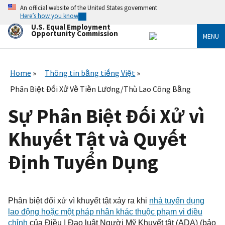
Skip
An official website of the United States government
to
Here’s how you know
main
U.S. Equal Employment
content
Opportunity Commission
MENU
Home
Thông tin bằng tiếng Việt
Phân Biệt Đối Xử Về Tiền Lương/Thù Lao Công Bằng
Sự Phân Biệt Đối Xử vì
Khuyết Tật và Quyết
Định Tuyển Dụng
Phân biệt đối xử
vì khuyết tật
xảy ra khi
nhà tuyển dụng
lao động
hoặc một pháp
nhân
khác thuộc phạm vi điều
chỉnh
của Điều I Đạo luật Người Mỹ Khuyết tật (ADA) (bảo