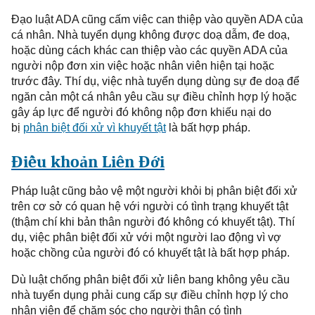
Đạo
luật ADA cũng cấm việc can thiệp vào quyền ADA của
cá nhân. Nhà tuyển dụng không được doạ dẫm, đe doạ,
hoặc dùng cách khác can thiệp vào các quyền ADA của
người nộp đơn
xin việc hoặc nhân viên hiện tại hoặc
trước đây. Thí dụ, việc nhà tuyển dụng dùng sự đe doạ để
ngăn cản một cá nhân yêu cầu sự điều chỉnh hợp lý hoặc
gây áp lực để người đó không nộp đơn khiếu nại do
bị
phân biệt đối xử vì khuyết tật
là bất hợp pháp.
Điều
khoản Liên Đới
Pháp
luật cũng bảo vệ một người khỏi bị phân biệt đối xử
trên cơ sở có quan hệ với người
có tình trạng
khuyết tật
(thậm chí khi bản thân người đó không có khuyết tật). Thí
dụ, việc phân biệt đối xử với một người lao động vì vợ
hoặc chồng của người đó có khuyết tật là bất hợp pháp.
Dù
luật chống phân biệt đối xử liên bang không yêu cầu
nhà tuyển dụng phải cung cấp sự điều chỉnh hợp lý cho
nhân viên để chăm sóc cho người thân có
tình