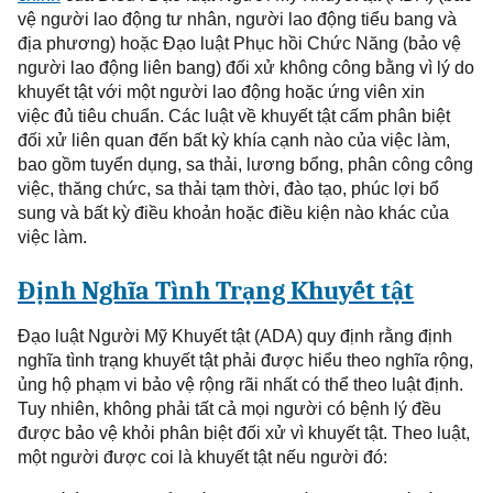
vệ người
lao động
tư nhân
, người lao động
tiểu bang và
địa phương) hoặc Đạo luật Phục hồi
Chức Năng
(bảo vệ
người
lao động
liên bang) đối xử không công bằng vì lý do
khuyết tật với một người
lao động
hoặc ứng
viên
xin
việc
đủ tiêu chuẩn. Các luật về khuyết tật cấm phân biệt
đối xử liên quan đến bất kỳ khía cạnh nào của việc làm,
bao gồm tuyển dụng, sa thải, lương bổng, phân công công
việc, thăng chức, sa thải tạm thời, đào tạo, phúc lợi bổ
sung và bất kỳ điều khoản hoặc điều kiện nào khác của
việc làm.
Định Nghĩa
Tình Trạng
Khuyết tật
Đạo
luật
Người Mỹ Khuyết tật (ADA)
quy định
rằng định
nghĩa tình trạng khuyết tật phải được hiểu theo
nghĩa
rộng,
ủng hộ phạm vi bảo vệ rộng rãi nhất có thể theo luật
định
.
Tuy nhiên, không phải tất cả mọi người có bệnh
lý
đều
được bảo vệ khỏi phân biệt đối xử vì
khuyết tật
. Theo luật,
một người được coi là khuyết tật nếu người đó: