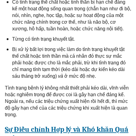
Có tình trạng thể chất hoặc tinh thần bị hạn chế đáng
kể một hoạt động sống quan trọng (chẳn hạn như đi bộ,
nói, nhìn, nghe, học tập, hoặc
sự
hoạt động
của
một
chức năng
chính trong
cơ thể, như là não bộ, cơ
xương, hô hấp, tuần hoàn, hoặc
chức năng
nội tiết).
Từng có tình trạng khuyết tật
.
Bị
xử lý bất lợi
trong
việc làm
do
tình trạng
khuyết tật
thể chất hoặc tinh thần mà cá nhân đó thực sự mắc
phải hoặc được cho là mắc phải, trừ khi tình trạng đó
chỉ mang tính tạm thời (kéo dài hoặc dự kiến kéo dài
sáu tháng trở xuống)
và
ở mức độ nhẹ.
T
ình trạng bệnh
lý
không nhất thiết phải kéo dài, vĩnh viễn
hoặc nghiêm trọng để
được coi là
gây hạn chế đáng kể.
Ngoài ra, nếu các triệu chứng
xuất hiện rồi
hết đi, thì mức
độ gây hạn chế của các triệu chứng khi xuất
hiện là quan
trọng
.
Sự Điều chỉnh
H
ợp lý và Khó khăn Quá