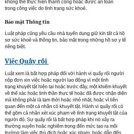
không thể thực hiện thành công
hoặc được an toàn
trong
công việc do tình trạng sức khoẻ.
Bảo mật Thông tin
Luật
pháp cũng yêu cầu nhà tuyển dụng giữ kín tất cả hồ
sơ sức khoẻ và thông tin, bảo mật trong những hồ sơ y tế
riêng biệt.
Việc Quấy rối
Luật xem là bất hợp pháp đối với hành vi quấy rối người
nộp đơn xin việc hoặc người lao động vì một
tình
trạng
khuyết tật hiện tại hoặc trước đây, một khiếm khuyết
về thể xác hoặc tinh thần thực
tế hoặc đã được nhận diện
mà không phải là tạm thời hoặc nhỏ nhặt, hoặc vì liên
quan đến một cá nhân có khuyết tật. Hành vi quấy rối có
thể gồm cả nhận xét xúc phạm về
tình trạng
khuyết tật của
người đó. Sự quấy rối là bất hợp pháp khi nó xảy ra
thường xuyên hoặc nghiêm trọng đến mức tạo ra môi
trường làm việc thù địch hoặc xúc phạm, hoặc dẫn đến