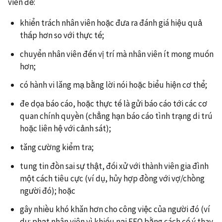
viên để:
khiển trách nhân viên hoặc đưa ra đánh giá hiệu quả
thấp hơn so với thực tế;
chuyển nhân viên đến vị trí mà nhân viên ít mong muốn
hơn;
có hành vi lăng mạ bằng lời nói hoặc biểu hiện cơ thể;
đe dọa báo cáo, hoặc thực tế là gửi báo cáo tới các cơ
quan chính quyền (chẳng hạn báo cáo tình trạng di trú
hoặc liên hệ với cảnh sát);
tăng cường kiểm tra;
tung tin đồn sai sự thật, đối xử với thành viên gia đình
một cách tiêu cực (ví dụ, hủy hợp đồng với vợ/chồng
người đó); hoặc
gây nhiều khó khăn hơn cho công việc của người đó (ví
dụ: phạt nhân viên vì khiếu nại EEO bằng cách cố ý thay