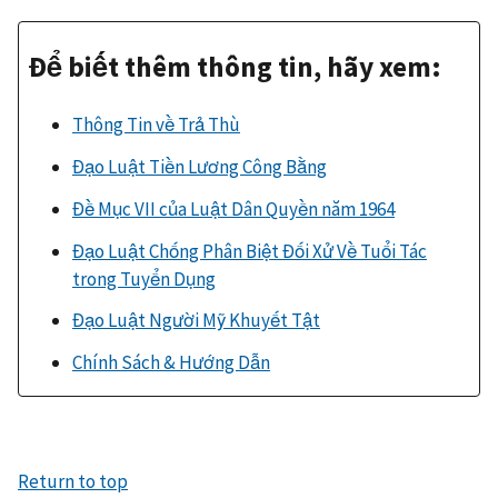
Để biết thêm thông tin, hãy xem:
Thông Tin về Trả Thù
Đạo Luật Tiền Lương Công Bằng
Đề Mục VII của Luật Dân Quyền năm 1964
Đạo Luật Chống Phân Biệt Đối Xử Về Tuổi Tác
trong Tuyển Dụng
Đạo Luật Người Mỹ Khuyết Tật
Chính Sách & Hướng Dẫn
Return to top