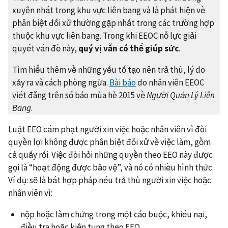
xuyên nhất trong khu vực liên bang và là phát hiện về
phân biệt đối xử thường gặp nhất trong các trường hợp
thuộc khu vực liên bang. Trong khi EEOC nỗ lực giải
quyết vấn đề này,
quý vị vẫn có thể giúp sức
.
Tìm hiểu thêm về những yếu tố tạo nên trả thù, lý do
xảy ra và cách phòng ngừa.
Bài báo
do nhân viên EEOC
viết đăng trên số báo mùa hè 2015 về
Người Quản Lý Liên
Bang
.
Luật EEO cấm phạt người xin việc hoặc nhân viên vì đòi
quyền lợi không được phân biệt đối xử về việc làm, gồm
cả quấy rối. Việc đòi hỏi những quyền theo EEO này được
gọi là “hoạt động được bảo vệ”, và nó có nhiều hình thức.
Ví dụ: sẽ là bất hợp pháp nếu trả thù người xin việc hoặc
nhân viên vì:
nộp hoặc làm chứng trong một cáo buộc, khiếu nại,
điều tra hoặc kiện tụng theo EEO