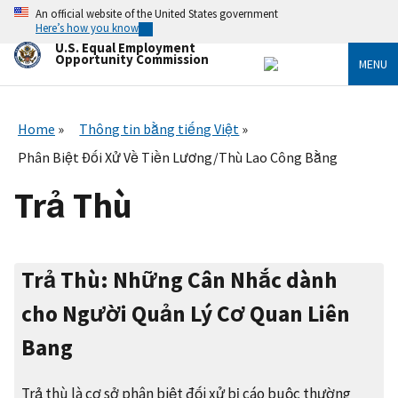
Skip
An official website of the United States government
to
Here’s how you know
main
U.S. Equal Employment
content
Opportunity Commission
MENU
Home
Thông tin bằng tiếng Việt
Phân Biệt Đối Xử Về Tiền Lương/Thù Lao Công Bằng
Trả Thù
Trả Thù: Những Cân Nhắc dành
cho Người Quản Lý Cơ Quan Liên
Bang
Trả thù là cơ sở phân biệt đối xử bị cáo buộc thường