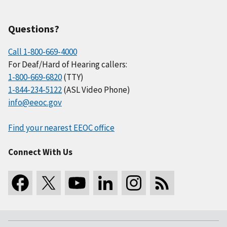
Questions?
Call 1-800-669-4000
For Deaf/Hard of Hearing callers:
1-800-669-6820
(TTY)
1-844-234-5122
(ASL Video Phone)
info@eeoc.gov
Find your nearest EEOC office
Connect With Us