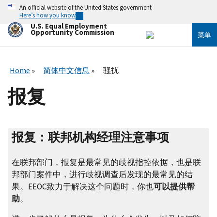
跳
An official website of the United States government
转
Here’s how you know
到
U.S. Equal Employment
主
Opportunity Commission
菜单
要
内
容
Home
简体中文信息
骚扰
报复
报复：联邦机构经理注意事项
在联邦部门，报复是最常见的歧视指控依据，也是联
邦部门案件中，进行歧视调查后发现的最常见的结
果。EEOC致力于解决这个问题时，你也
可以提供帮
助
。