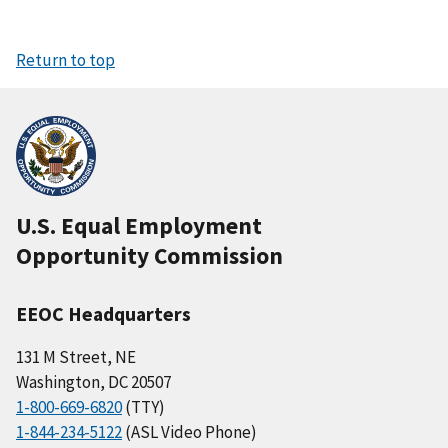
Return to top
U.S. Equal Employment
Opportunity Commission
EEOC Headquarters
131 M Street, NE
Washington, DC 20507
1-800-669-6820
(TTY)
1-844-234-5122
(ASL Video Phone)