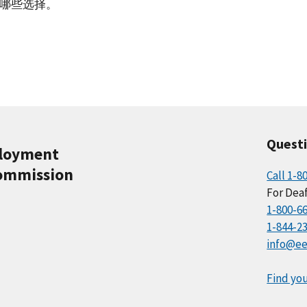
哪些选择。
Quest
ployment
ommission
Call 1-8
For Deaf
1-800-6
1-844-2
info@ee
Find you