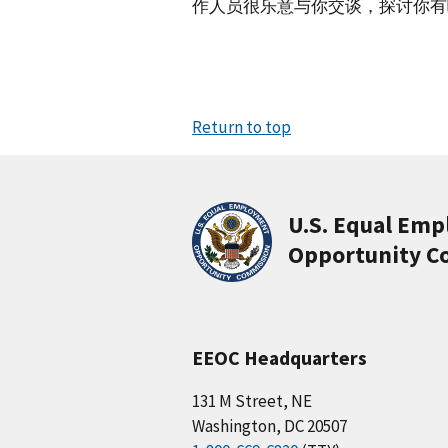
作人员很乐意与你交谈，探讨你有
Return to top
U.S. Equal Em
Opportunity C
EEOC Headquarters
131 M Street, NE
Washington, DC 20507