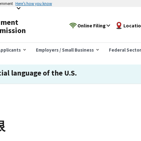
vernment
Here’s how you know
yment
Online Filing
Locati
mission
pplicants
Employers / Small Business
Federal Secto
cial language of the U.S.
限