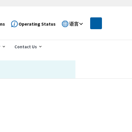
ons
Operating Status
语言
r
Contact Us