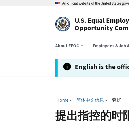
跳
An official website of the United States go
转
到
主
U.S. Equal Emplo
要
Header
Opportunity Com
内
容
Navigation
About EEOC
Employees & Job A
English is the offi
Home
简体中文信息
骚扰
提出指控的时