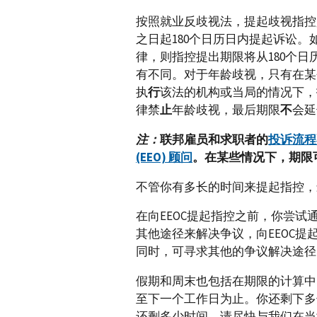
按照就业反歧视法，提起歧视指控
之日起180个日历日内提起诉讼
律，则指控提出期限将从180个日
有不同。对于年龄歧视，只有在某
执
行
该法的机构或当局的情况下，
律禁
止
年龄歧视，最后期限
不
会延
注：
联邦雇员和求职者的
投诉流程
(EEO) 顾问
。在某些情况下，期限
不管你有多长的时间来提起指控，
在向EEOC提起指控之前，你尝
其他途径来解决争议，向EEOC提
同时，可寻求其他的争议解决途径
假期和周末也包括在期限的计算中
至下一个工作日为止。你还剩下多
还剩多少时间，请尽快与我们在当