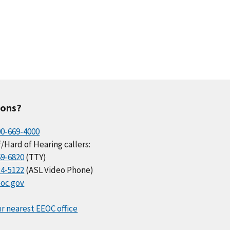
ions?
00-669-4000
/Hard of Hearing callers:
69-6820
(TTY)
34-5122
(ASL Video Phone)
oc.gov
r nearest EEOC office