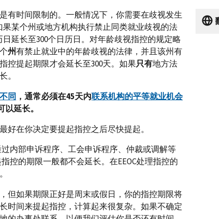
是有时间限制的。一般情况下，你需要在歧视发生
。如果某个州或地方机构执行禁止同类就业歧视的法
历日延长至300个日历日。对年龄歧视指控的规定略
个
州
有禁止就业中的年龄歧视的法律，并且该州有
指控提起期限才会延长至300天。如果
只有
地方法
长。
不同
，通常必须在45天内
联系机构的平等就业机会
可以延长。
最好在你决定要提起指控之后尽快提起。
试通过内部申诉程序、工会申诉程序、仲裁或调解等
起指控的期限一般都不会延长。在EEOC处理指控的
。
，但如果期限正好是周末或假日，你的指控期限将
长时间来提起指控，计算起来很复杂。如果不确定
地的办事处联系，以便我们评估你是否还有时间。