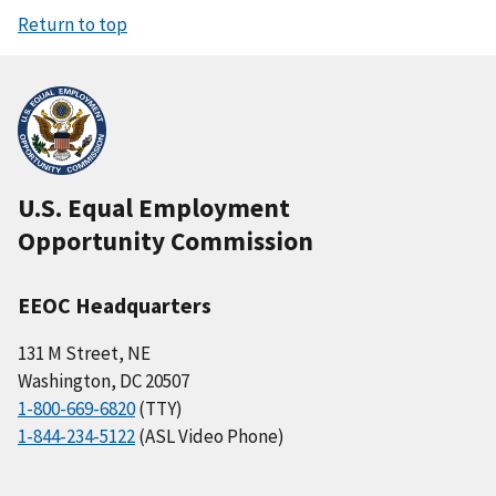
Return to top
U.S. Equal Employment
Opportunity Commission
EEOC Headquarters
131 M Street, NE
Washington, DC 20507
1-800-669-6820
(TTY)
1-844-234-5122
(ASL Video Phone)