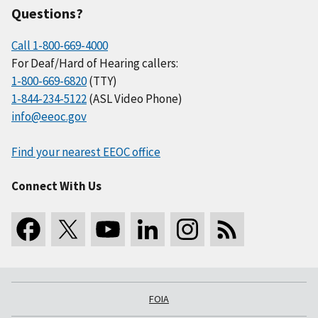
Questions?
Call 1-800-669-4000
For Deaf/Hard of Hearing callers:
1-800-669-6820
(TTY)
1-844-234-5122
(ASL Video Phone)
info@eeoc.gov
Find your nearest EEOC office
Connect With Us
FOIA