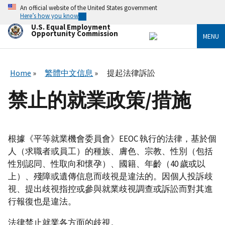
Skip
An official website of the United States government
to
Here’s how you know
main
U.S. Equal Employment
content
Opportunity Commission
MENU
Home
繁體中文信息
提起法律訴訟
禁止的就業政策/措施
根據《平等就業機會委員會》EEOC 執行的法律，基於個
人（求職者或員工）的種族、膚色、宗教、性別（包括
性別認同、性取向和懷孕）、國籍、年齡（40 歲或以
上）、殘障或遺傳信息而歧視是違法的。因個人投訴歧
視、提出歧視指控或參與就業歧視調查或訴訟而對其進
行報復也是違法。
法律禁止就業各方面的歧視。