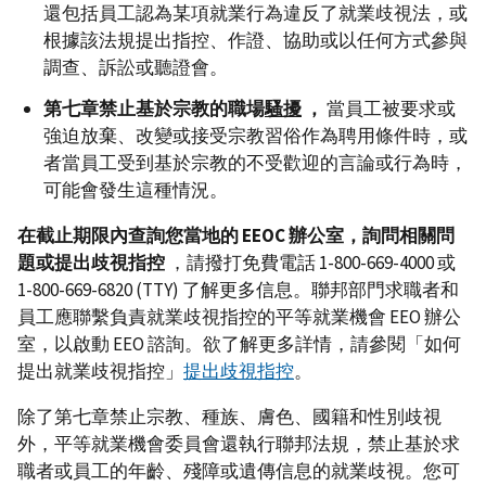
還包括員工認為某項就業行為違反了就業歧視法，或
根據該法規提出指控、作證、協助或以任何方式參與
調查、訴訟或聽證會。
第七章禁止基於宗教的職場
騷擾
，
當員工被要求或
強迫放棄、改變或接受宗教習俗作為聘用條件時，或
者當員工受到基於宗教的不受歡迎的言論或行為時，
可能會發生這種情況。
在截止期限內查詢您當地的 EEOC 辦公室，詢問相關問
題或提出歧視指控
，請撥打免費電話 1-800-669-4000 或
1-800-669-6820 (TTY) 了解更多信息。聯邦部門求職者和
員工應聯繫負責就業歧視指控的平等就業機會 EEO 辦公
室，以啟動 EEO 諮詢。欲了解更多詳情，請參閱「如何
提出就業歧視指控」
提出歧視指控
。
除了第七章禁止宗教、種族、膚色、國籍和性別歧視
外，平等就業機會委員會還執行聯邦法規，禁止基於求
職者或員工的年齡、殘障或遺傳信息的就業歧視。您可