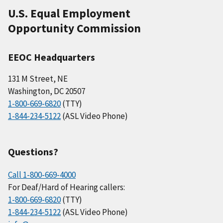
U.S. Equal Employment
Opportunity Commission
EEOC Headquarters
131 M Street, NE
Washington, DC 20507
1-800-669-6820
(TTY)
1-844-234-5122
(ASL Video Phone)
Questions?
Call 1-800-669-4000
For Deaf/Hard of Hearing callers:
1-800-669-6820
(TTY)
1-844-234-5122
(ASL Video Phone)