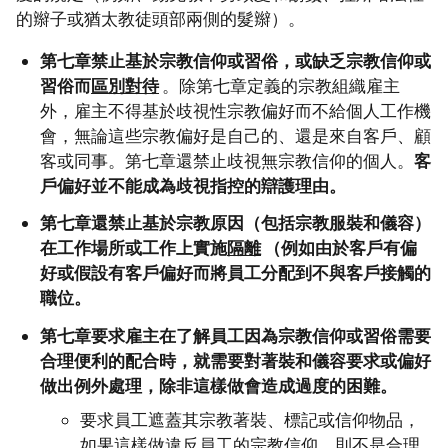
的辮子或猶太教徒頭部兩側的髮辮）。
第七章禁止基於宗教信仰或習俗，或缺乏宗教信仰或
習俗而
區別對待
。除第七章定義的宗教組織雇主
外，雇主不得基於歧視性宗教偏好而不給個人工作機
會，無論這些宗教偏好是自己的、還是來自客戶、顧
客或同事。第七章還禁止歧視無宗教信仰的個人。
客
戶偏好並不能成為歧視指控的辯護理由。
第七章還禁止基於宗教原因（包括宗教服裝和儀容）
在工作場所或工作上實施
隔離
（例如由於客戶有偏
好或假設有客戶偏好而將員工分配到不與客戶接觸的
職位。
第七章要求雇主在了解員工因為宗教信仰或習俗需要
合理便利的配合時，就需要對著裝和儀容要求或偏好
做出例外處理，除非這樣做會造成過度的困難。
要求員工遮蓋其宗教著裝、標記或信仰物品，
如果這樣做違反員工的宗教信仰，則不是合理