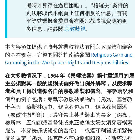
擔時才算存在過度困難」。 ”格羅夫“ 案件的
判決將取代本網頁上任何相反的信息。有關
平等就業機會委員會有關宗教歧視資源的更
多信息，請參閱
宗教歧視
。
本內容須知提供了聯邦就業歧視法有關宗教服飾和儀容
的基本規定。完整的問答指南請參閱
Religious Garb and
Grooming in the Workplace: Rights and Responsibilities
在大多數情況下，1964 年《民權法案》第七章適用的雇
主必須對其一般的規則或偏好做出例外解釋，以便求職
者和員工得以遵循各自的宗教著裝和儀容。
宗教著裝和
儀容的例子包括：穿戴宗教服裝或物品（
例如
、基督教
十字架、穆斯林頭巾、錫克教包頭巾、錫克教柯爾潘
（象徵性微型劍）；遵守禁止某些裝束的禁令（
例如
，
穆斯林、五旬節派基督徒或東正教猶太婦女須穿著樸素
服裝、不穿長褲或短裙的習俗）；或遵守剃鬚或頭髮長
度的規定（
例如
、錫克教不剪頭髮和鬍鬚、拉斯塔法裡