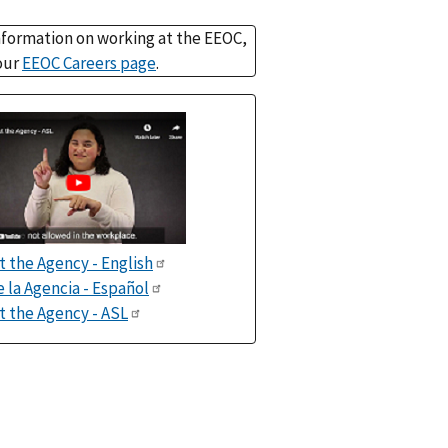
nformation on working at the EEOC,
 our
EEOC Careers page
.
 the Agency - English
 la Agencia - Español
 the Agency - ASL