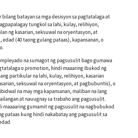
 bilang batayan sa mga desisyon sa pagtatalaga at
papalagay tungkol sa lahi, kulay, relihiyon,
lan ng kasarian, seksuwal na oryentasyon, at
 edad (40 taong gulang pataas), kapansanan, o
o.
 empleyado na sumagot ng pagsusulit bago gumawa
tatalaga o promotion, hindi maaaring ibukod ng
ng partikular na lahi, kulay, relihiyon, kasarian
asarian, seksuwal na oryentasyon, at pagbubuntis), o
ibidwal na may mga kapansanan, maliban na lang
ilangan at nauugnay sa trabaho ang pagsusulit.
ndi maaaaring gumamit ng pagsusulit na nagbubukod
g pataas kung hindi nakabatay ang pagsusulit sa
edad.