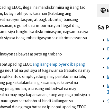
pad ng EEOC, ilegal na mandiskrimina ng isang tao
I
i, kulay, relihiyon, kasarian (kabilang ang
wal na oryentasyon, at pagbubuntis) bansang
nsanan, o genetic na impormasyon. Ilegal ding
Sa P
lamo siya tungkol sa diskriminasyon, nagsampa siya
k siya sa isang imbestigasyon sa diskriminasyon sa
M
P
inasyon sa bawat aspeto ng trabaho.
A
inapatupad ng EEOC
ang isang employer o iba pang
M
 neutral na polisiya at kagawian sa trabaho na may
 aplikante o empleyadong may partikular na lahi,
M
 ang pagkakakilanlan ng kasarian, seksuwal na
M
ng pinagmulan, o sa isang indibidwal na may
wal na may mga kapansanan, kung ang mga polisiya o
nauugnay sa trabaho at hindi kailangan sa
S
bawal din ng mga batas na ipinapatupad ng EEOC