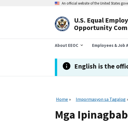
Skip
An official website of the United States go
to
main
content
U.S. Equal Emplo
Header
Opportunity Com
Navigation
About EEOC
Employees & Job A
English is the offi
Home
Impormasyon sa Tagalog
Mga Ipinagbab