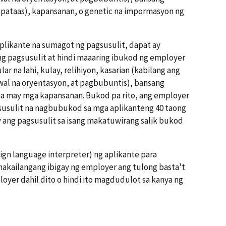
 pataas), kapansanan, o genetic na impormasyon ng
plikante na sumagot ng pagsusulit, dapat ay
ng pagsusulit at hindi maaaring ibukod ng employer
ar na lahi, kulay, relihiyon, kasarian (kabilang ang
wal na oryentasyon, at pagbubuntis), bansang
na may mga kapansanan. Bukod pa rito, ang employer
susulit na nagbubukod sa mga aplikanteng 40 taong
 ang pagsusulit sa isang makatuwirang salik bukod
ign language interpreter) ng aplikante para
nakailangang ibigay ng employer ang tulong basta't
oyer dahil dito o hindi ito magdudulot sa kanya ng