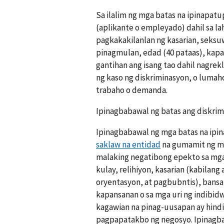
Sa ilalim ng mga batas na ipinapatu
(aplikante o empleyado) dahil sa lah
pagkakakilanlan ng kasarian, seksu
pinagmulan, edad (40 pataas), kapa
gantihan ang isang tao dahil nagrek
ng kaso ng diskriminasyon, o lumaho
trabaho o demanda.
Ipinagbabawal ng batas ang diskrim
Ipinagbabawal ng mga batas na ip
saklaw na entidad
na gumamit ng mga
malaking negatibong epekto sa mga
kulay, relihiyon, kasarian (kabilang
oryentasyon, at pagbubntis), bansa
kapansanan o sa mga uri ng indibid
kagawian na pinag-uusapan ay hindi 
pagpapatakbo ng negosyo. Ipinagba