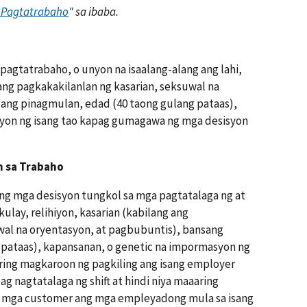
 Pagtatrabaho
" sa ibaba.
 pagtatrabaho, o unyon na isaalang-alang ang lahi,
 ang pagkakakilanlan ng kasarian, seksuwal na
ang pinagmulan, edad (40 taong gulang pataas),
yon ng isang tao kapag gumagawa ng mga desisyon
n sa Trabaho
ng mga desisyon tungkol sa mga pagtatalaga ng at
kulay, relihiyon, kasarian (kabilang ang
wal na oryentasyon, at pagbubuntis), bansang
 pataas), kapansanan, o genetic na impormasyon ng
ing magkaroon ng pagkiling ang isang employer
pag nagtatalaga ng shift at hindi niya maaaring
sa mga customer ang mga empleyadong mula sa isang