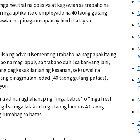
P
ga neutral na polisiya at kagawian sa trabaho na
 mga aplikante o empleyado na 40 taong gulang
M
awian na pinag-uusapan ay hindi batay sa
M
M
M
lish ng advertisement ng trabaho na nagpapakita ng
A
 tao na mag-apply sa trabaho dahil sa kanyang lahi,
 ang pagkakakilanlan ng kasarian, seksuwal na
ang pinagmulan, edad (40 taong gulang pataas),
M
yon.
na ad na naghahanap ng "mga babae" o "mga fresh
M
gil sa mga lalaki at mga taong lampas 40 taong
D
g lumabag sa batas.
C