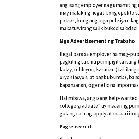
ang isang employer na gumamit ng m
may malaking negatibong epekto sa
pataas, kung ang mga polisiya o kag
makatuwirang salik bukod sa edad.
Mga Advertisement ng Trabaho
Ilegal para sa employer na mag-pub
pagkiling sa o na pumipigil sa isang
kulay, relihiyon, kasarian (kabilang
oryentasyon, at pagbubuntis), bans
kapansanan, o genetic na impormas
Halimbawa, ang isang help-wanted 
college graduate" ay maaaring pumi
gulang na mag-apply at maaari iton
Pagre-recruit