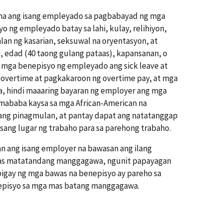
mina ang isang empleyado sa pagbabayad ng mga
 ng empleyado batay sa lahi, kulay, relihiyon,
lan ng kasarian, seksuwal na oryentasyon, at
 edad (40 taong gulang pataas), kapansanan, o
 mga benepisyo ng empleyado ang sick leave at
a overtime at pagkakaroon ng overtime pay, at mga
a, hindi maaaring bayaran ng employer ang mga
mababa kaysa sa mga African-American na
ang pinagmulan, at pantay dapat ang natatanggap
iisang lugar ng trabaho para sa parehong trabaho.
an ang isang employer na bawasan ang ilang
as matatandang manggagawa, ngunit papayagan
ibigay ng mga bawas na benepisyo ay pareho sa
nepisyo sa mga mas batang manggagawa.