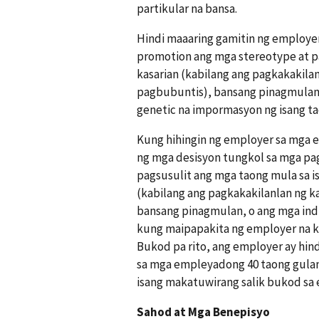
partikular na bansa.
Hindi maaaring gamitin ng employer
promotion ang mga stereotype at pag
kasarian (kabilang ang pagkakakilan
pagbubuntis), bansang pinagmulan,
genetic na impormasyon ng isang ta
Kung hihingin ng employer sa mga
ng mga desisyon tungkol sa mga pag
pagsusulit ang mga taong mula sa isa
(kabilang ang pagkakakilanlan ng k
bansang pinagmulan, o ang mga ind
kung maipapakita ng employer na ka
Bukod pa rito, ang employer ay hi
sa mga empleyadong 40 taong gulan
isang makatuwirang salik bukod sa 
Sahod at Mga Benepisyo