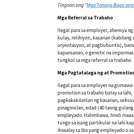
Tingnan ang "
Mga Tanong Bago ang
Mga Referral sa Trabaho
Ilegal para sa employer, ahensya ng
kulay, relihiyon, kasarian (kabilang
oryentasyon, at pagbubuntis), bans
kapansanan, o genetic na impormas
tungkol sa mga referral sa trabaho.
Mga Pagtatalaga ng at Promotio
Ilegal para sa employer na gumawa 
promotion sa trabaho batay sa lahi, 
pagkakakilanlan ng kasarian, seksu
pinagmulan, edad (40 taong gulang
empleyado. Halimbawa, hindi maaar
tungo sa isang partikular na lahi ka
ihiwalay sa iba pang empleyado o 