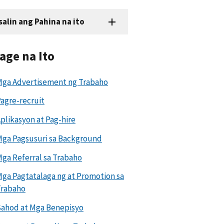
salin ang Pahina na ito
age na Ito
ga Advertisement ng Trabaho
agre-recruit
plikasyon at Pag-hire
ga Pagsusuri sa Background
ga Referral sa Trabaho
ga Pagtatalaga ng at Promotion sa
Trabaho
ahod at Mga Benepisyo