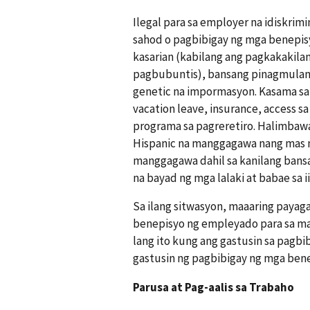
Ilegal para sa employer na idiskri
sahod o pagbibigay ng mga benepisyo
kasarian (kabilang ang pagkakakilan
pagbubuntis), bansang pinagmulan,
genetic na impormasyon. Kasama sa
vacation leave, insurance, access s
programa sa pagreretiro. Halimbaw
Hispanic na manggagawa nang mas 
manggagawa dahil sa kanilang bans
na bayad ng mga lalaki at babae sa 
Sa ilang sitwasyon, maaaring payag
benepisyo ng empleyado para sa m
lang ito kung ang gastusin sa pagb
gastusin ng pagbibigay ng mga be
Parusa at Pag-aalis sa Trabaho