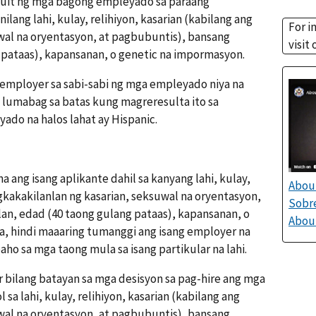
cruit ng mga bagong empleyado sa paraang
nilang lahi, kulay, relihiyon, kasarian (kabilang ang
For i
wal na oryentasyon, at pagbubuntis), bansang
visit
 pataas), kapansanan, o genetic na impormasyon.
employer sa sabi-sabi ng mga empleyado niya na
g lumabag sa batas kung magreresulta ito sa
do na halos lahat ay Hispanic.
na ang isang aplikante dahil sa kanyang lahi, kulay,
About
agkakakilanlan ng kasarian, seksuwal na oryentasyon,
Sobre
an, edad (40 taong gulang pataas), kapansanan, o
About
, hindi maaaring tumanggi ang isang employer na
ho sa mga taong mula sa isang partikular na lahi.
 bilang batayan sa mga desisyon sa pag-hire ang mga
a lahi, kulay, relihiyon, kasarian (kabilang ang
wal na oryentasyon, at pagbubuntis), bansang