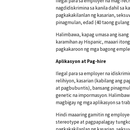
Ilegal para sa employer na mag-re
nagdidiskrimina sa kanila dahil sa ka
pagkakakilanlan ng kasarian, seksu
pinagmulan, edad (40 taong gulang
Halimbawa, kapag umasa ang isang 
karamihan ay Hispanic, maaari iton
pagkakaroon ng mga bagong empleya
Aplikasyon at Pag-hire
Ilegal para sa employer na idiskrimi
relihiyon, kasarian (kabilang ang p
at pagbubuntis), bansang pinagmul
genetic na impormasyon. Halimbawa
magbigay ng mga aplikasyon sa traba
Hindi maaaring gamitin ng employer
stereotype at pagpapalagay tungkol s
pagkakakilanlan ng kasarian, seksu