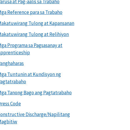
arusa at Pag-aalis sa Trabaho
ga Reference para sa Trabaho
akatuwirang Tulong at Kapansanan
akatuwirang Tulong at Relihiyon
ga Programa sa Pagsasanay at
pprenticeship
Panghaharas
ga Tuntunin at Kundisyon ng
Pagtatrabaho
ga Tanong Bago ang Pagtatrabaho
ress Code
onstructive Discharge/Napilitang
Magbitiw