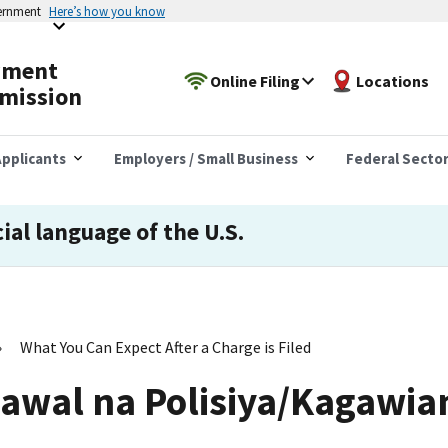
vernment
Here’s how you know
yment
Online Filing
Locations
mission
pplicants
Employers / Small Business
Federal Secto
cial language of the U.S.
What You Can Expect After a Charge is Filed
awal na Polisiya/Kagawia