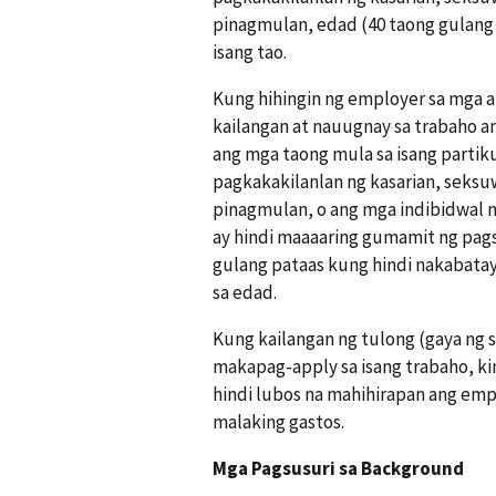
pinagmulan, edad (40 taong gulang
isang tao.
Kung hihingin ng employer sa mga a
kailangan at nauugnay sa trabaho a
ang mga taong mula sa isang partikul
pagkakakilanlan ng kasarian, seksu
pinagmulan, o ang mga indibidwal 
ay hindi maaaaring gumamit ng pag
gulang pataas kung hindi nakabatay
sa edad.
Kung kailangan ng tulong (gaya ng s
makapag-apply sa isang trabaho, ki
hindi lubos na mahihirapan ang empl
malaking gastos.
Mga Pagsusuri sa Background