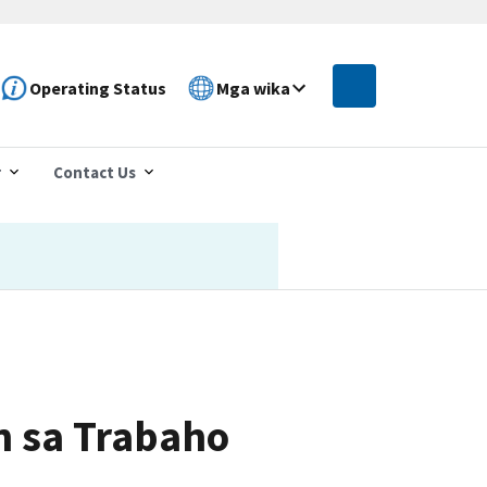
Operating Status
Mga wika
r
Contact Us
n sa Trabaho