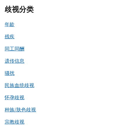
歧视分类
年龄
残疾
同工同酬
遗传信息
骚扰
民族血统歧视
怀孕歧视
种族/肤色歧视
宗教歧视