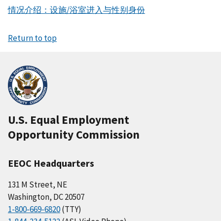
情况介绍：设施/浴室进入与性别身份
Return to top
U.S. Equal Employment
Opportunity Commission
EEOC Headquarters
131 M Street, NE
Washington, DC 20507
1-800-669-6820
(TTY)