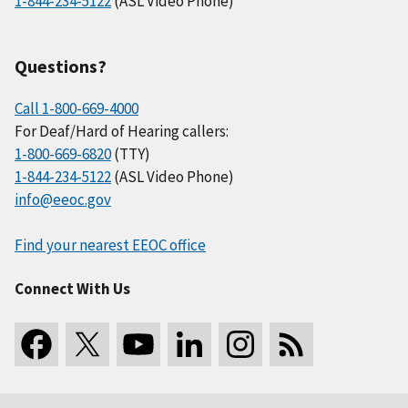
1-844-234-5122
(ASL Video Phone)
Questions?
Call 1-800-669-4000
For Deaf/Hard of Hearing callers:
1-800-669-6820
(TTY)
1-844-234-5122
(ASL Video Phone)
info@eeoc.gov
Find your nearest EEOC office
Connect With Us