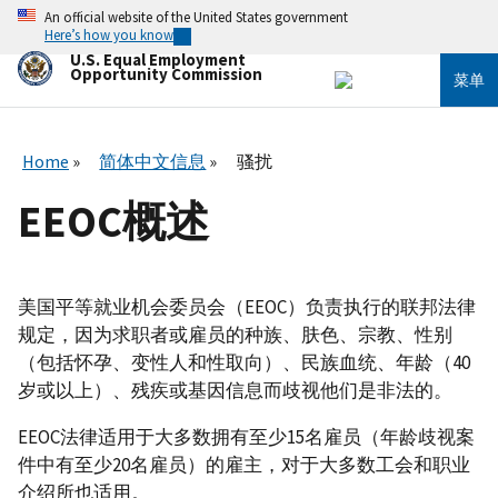
跳
An official website of the United States government
转
Here’s how you know
到
U.S. Equal Employment
主
Opportunity Commission
菜单
要
内
容
Home
简体中文信息
骚扰
EEOC概述
美国平等就业机会委员会（EEOC）负责执行的联邦法律
规定，因为求职者或雇员的种族、肤色、宗教、性别
（包括怀孕、变性人和性取向）、民族血统、年龄（40
岁或以上）、残疾或基因信息而歧视他们是非法的。
EEOC法律适用于大多数拥有至少15名雇员（年龄歧视案
件中有至少20名雇员）的雇主，对于大多数工会和职业
介绍所也适用。