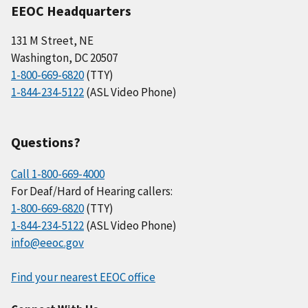
EEOC Headquarters
131 M Street, NE
Washington, DC 20507
1-800-669-6820
(TTY)
1-844-234-5122
(ASL Video Phone)
Questions?
Call 1-800-669-4000
For Deaf/Hard of Hearing callers:
1-800-669-6820
(TTY)
1-844-234-5122
(ASL Video Phone)
info@eeoc.gov
Find your nearest EEOC office