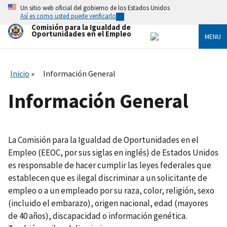
Skip
Un sitio web oficial del gobierno de los Estados Unidos
to
Así es como usted puede verificarlo
main
Comisión para la Igualdad de
content
Oportunidades en el Empleo
MENU
Inicio
Información General
Información General
La Comisión para la Igualdad de Oportunidades en el
Empleo (EEOC, por sus siglas en inglés) de Estados Unidos
es responsable de hacer cumplir las leyes federales que
establecen que es ilegal discriminar a un solicitante de
empleo o a un empleado por su raza, color, religión, sexo
(incluido el embarazo), origen nacional, edad (mayores
de 40 años), discapacidad o información genética.