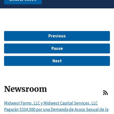
identificar y denunciar la discriminación
$15 Million to Resolve EEOC Charges
ilegal por nacionalidad.
Aprenda Más
Learn More
Aprenda más
Previous
Pause
Next
Newsroom
Midwest Farms, LLC y Midwest Capital Services, LLC
Pagarán $334,500 por una Demanda de Acoso Sexual de la