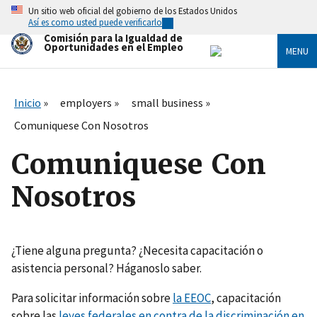
Skip
Un sitio web oficial del gobierno de los Estados Unidos
to
Así es como usted puede verificarlo
main
Comisión para la Igualdad de
content
Oportunidades en el Empleo
MENU
Inicio
employers
small business
Comuniquese Con Nosotros
Comuniquese Con
Nosotros
¿Tiene alguna pregunta? ¿Necesita capacitación o
asistencia personal? Háganoslo saber.
Para solicitar información sobre
la EEOC
, capacitación
sobre las
leyes federales en contra de la discriminación en