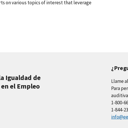
ts on various topics of interest that leverage
¿Preg
la Igualdad de
Llame a
 en el Empleo
Para per
auditiva
1-800-6
1-844-2
info@ee