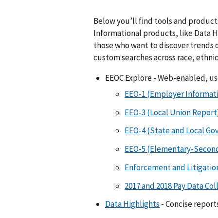
Below you’ll find tools and product
Informational products, like Data 
those who want to discover trends 
custom searches across race, ethnic
EEOC Explore - Web-enabled, us
EEO-1 (Employer Informati
EEO-3 (Local Union Report)
EEO-4 (State and Local Go
EEO-5 (Elementary-Seconda
Enforcement and Litigation
2017 and 2018 Pay Data Col
Data Highlights
- Concise report