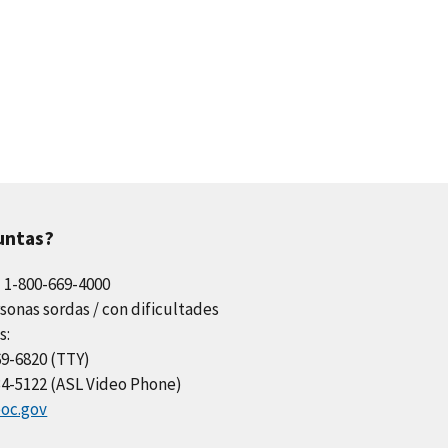
untas?
l 1-800-669-4000
sonas sordas / con dificultades
s:
69-6820 (TTY)
34-5122 (ASL Video Phone)
oc.gov