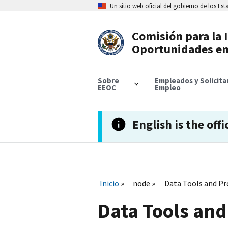
Skip
Un sitio web oficial del gobierno de los Es
to
main
content
Comisión para la 
Header
Oportunidades en
Navigation
Sobre
Empleados y Solicit
EEOC
Empleo
English is the offi
Inicio
node
Data Tools and Pr
Data Tools and