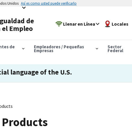
tados Unidos
Así es como usted puede verificarlo
Igualdad de
Llenar en Línea
Locales
 el Empleo
antes de
Empleadores / Pequeñas
Sector
Empresas
Federal
cial language of the U.S.
oducts
 Products