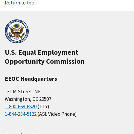
Return to top
U.S. Equal Employment
Opportunity Commission
EEOC Headquarters
131 M Street, NE
Washington, DC 20507
1-800-669-6820
(TTY)
1-844-234-5122
(ASL Video Phone)