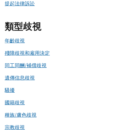
提起法律訴訟
類型歧視
年齡歧視
殘障歧視和雇用決定
同工同酬/補償歧視
遺傳信息歧視
騷擾
國籍歧視
種族/膚色歧視
宗教歧視