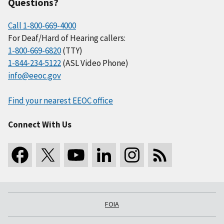
Questions?
Call 1-800-669-4000
For Deaf/Hard of Hearing callers:
1-800-669-6820
(TTY)
1-844-234-5122
(ASL Video Phone)
info@eeoc.gov
Find your nearest EEOC office
Connect With Us
FOIA