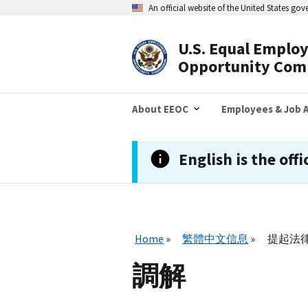
Skip
An official website of the United States go
to
main
content
U.S. Equal Emplo
Header
Opportunity Com
Navigation
About EEOC
Employees & Job A
English is the offi
Home
繁體中文信息
提起法
調解