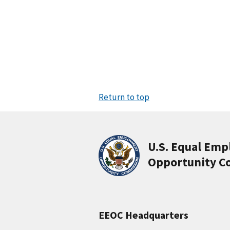
Return to top
U.S. Equal Em
Opportunity C
EEOC Headquarters