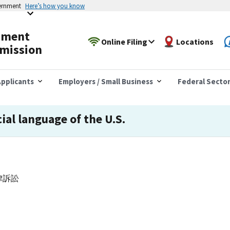
vernment
Here’s how you know
yment
Online Filing
Locations
mission
pplicants
Employers / Small Business
Federal Secto
cial language of the U.S.
律訴訟