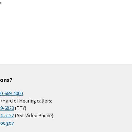
。
ions?
00-669-4000
/Hard of Hearing callers:
69-6820
(TTY)
34-5122
(ASL Video Phone)
oc.gov