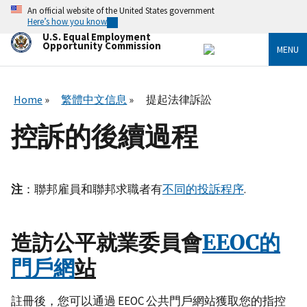
Skip
An official website of the United States government
to
Here’s how you know
main
U.S. Equal Employment
content
Opportunity Commission
MENU
Home
繁體中文信息
提起法律訴訟
控訴的後續過程
注
：聯邦雇員和聯邦求職者有
不同的投訴程序
.
造訪公平就業委員會
EEOC的
門戶網
站
註冊後，您可以通過 EEOC 公共門戶網站獲取您的指控