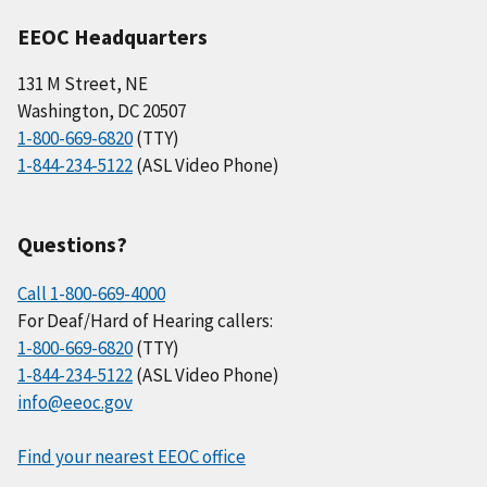
EEOC Headquarters
131 M Street, NE
Washington, DC 20507
1-800-669-6820
(TTY)
1-844-234-5122
(ASL Video Phone)
Questions?
Call 1-800-669-4000
For Deaf/Hard of Hearing callers:
1-800-669-6820
(TTY)
1-844-234-5122
(ASL Video Phone)
info@eeoc.gov
Find your nearest EEOC office