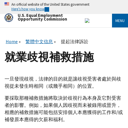
Skip
An official website of the United States government
to
Here’s how you know
main
U.S. Equal Employment
content
Opportunity Commission
MENU
Home
繁體中文信息
提起法律訴訟
就業歧視補救措施
一旦發現歧視，法律的目的就是讓歧視受害者處於與歧
視從未發生時相同（或幾乎相同）的位置。
要採取那種補救措施將取決於歧視行為本身及它對受害
者的影響。例如，如果個人因歧視而未被錄用或晉升，
相應的補救措施可能包括安排個人本應獲得的工作和/或
補發原本應得的欠薪和福利。