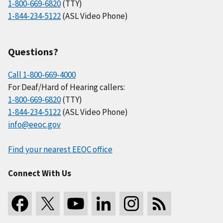
1-800-669-6820
(TTY)
1-844-234-5122
(ASL Video Phone)
Questions?
Call 1-800-669-4000
For Deaf/Hard of Hearing callers:
1-800-669-6820
(TTY)
1-844-234-5122
(ASL Video Phone)
info@eeoc.gov
Find your nearest EEOC office
Connect With Us