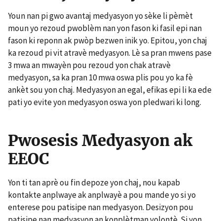
Youn nan pi gwo avantaj medyasyon yo sèke li pèmèt
moun yo rezoud pwoblèm nan yon fason ki fasil epi nan
fason ki reponn ak pwòp bezwen inik yo. Epitou, yon chaj
ka rezoud pi vit atravè medyasyon. Lè sa pran mwens pase
3 mwa an mwayèn pou rezoud yon chak atravè
medyasyon, sa ka pran 10 mwa oswa plis pou yo ka fè
ankèt sou yon chaj. Medyasyon an egal, efikas epi li ka ede
pati yo evite yon medyasyon oswa yon pledwari ki long.
Pwosesis Medyasyon ak
EEOC
Yon ti tan aprè ou fin depoze yon chaj, nou kapab
kontakte anplwaye ak anplwayè a pou mande yo si yo
enterese pou patisipe nan medyasyon. Desizyon pou
patisipe nan medyasyon an konplètman volontè. Si yon