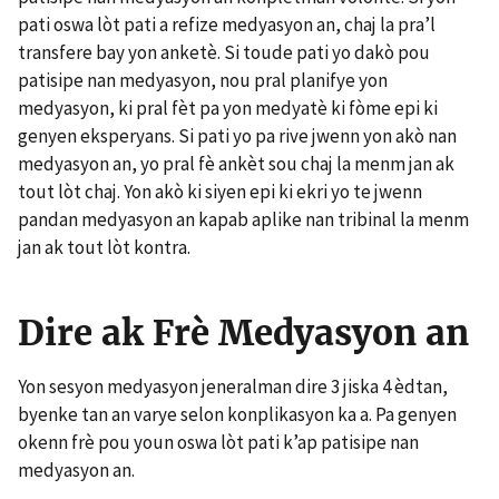
pati oswa lòt pati a refize medyasyon an, chaj la pra’l
transfere bay yon anketè. Si toude pati yo dakò pou
patisipe nan medyasyon, nou pral planifye yon
medyasyon, ki pral fèt pa yon medyatè ki fòme epi ki
genyen eksperyans. Si pati yo pa rive jwenn yon akò nan
medyasyon an, yo pral fè ankèt sou chaj la menm jan ak
tout lòt chaj. Yon akò ki siyen epi ki ekri yo te jwenn
pandan medyasyon an kapab aplike nan tribinal la menm
jan ak tout lòt kontra.
Dire ak Frè Medyasyon an
Yon sesyon medyasyon jeneralman dire 3 jiska 4 èdtan,
byenke tan an varye selon konplikasyon ka a. Pa genyen
okenn frè pou youn oswa lòt pati k’ap patisipe nan
medyasyon an.