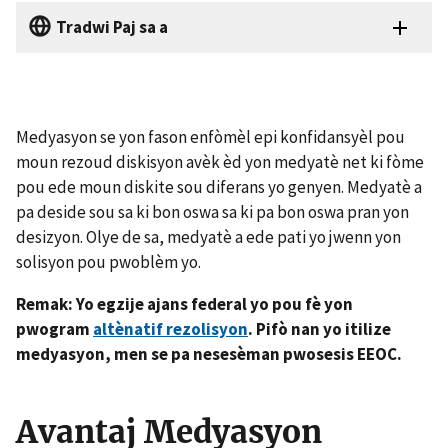
Tradwi Paj sa a
Medyasyon se yon fason enfòmèl epi konfidansyèl pou
moun rezoud diskisyon avèk èd yon medyatè net ki fòme
pou ede moun diskite sou diferans yo genyen. Medyatè a
pa deside sou sa ki bon oswa sa ki pa bon oswa pran yon
desizyon. Olye de sa, medyatè a ede pati yo jwenn yon
solisyon pou pwoblèm yo.
Remak: Yo egzije ajans federal yo pou fè yon
pwogram
altènatif rezolisyon
. Pifò nan yo itilize
medyasyon, men se pa nesesèman pwosesis EEOC.
Avantaj Medyasyon