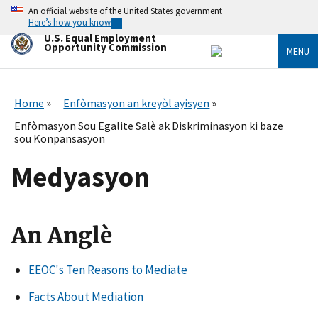
Skip
An official website of the United States government
to
Here’s how you know
main
U.S. Equal Employment
content
Opportunity Commission
MENU
Home
Enfòmasyon an kreyòl ayisyen
Enfòmasyon Sou Egalite Salè ak Diskriminasyon ki baze
sou Konpansasyon
Medyasyon
An Anglè
EEOC's Ten Reasons to Mediate
Facts About Mediation