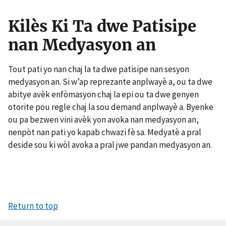
Kilès Ki Ta dwe Patisipe
nan Medyasyon an
Tout pati yo nan chaj la ta dwe patisipe nan sesyon
medyasyon an. Si w’ap reprezante anplwayè a, ou ta dwe
abitye avèk enfòmasyon chaj la epi ou ta dwe genyen
otorite pou regle chaj la sou demand anplwayè a. Byenke
ou pa bezwen vini avèk yon avoka nan medyasyon an,
nenpòt nan pati yo kapab chwazi fè sa. Medyatè a pral
deside sou ki wòl avoka a pral jwe pandan medyasyon an.
Return to top