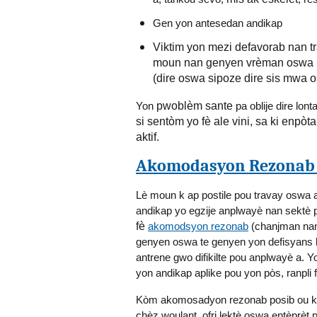
Gen yon antesedan andikap
Viktim yon mezi defavorab nan t
moun nan genyen vrèman oswa ke 
(dire oswa sipoze dire sis mwa
Yon
pwoblèm sante
pa oblije dire lo
si sentòm yo fè ale vini, sa ki enpò
aktif.
Akomodasyon Rezonab a
Lè moun k ap postile pou travay oswa
andikap yo egzije anplwayè nan sektè 
fè
akomodsyon rezonab
(chanjman nan
genyen oswa te genyen yon defisyans ki l
antrene gwo difikilte pou anplwayè a
yon andikap aplike pou yon pòs, ranpli 
Kòm akomosadyon rezonab posib ou ka j
chèz woulant, ofri lektè oswa entèprèt