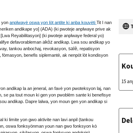
è yon
anplwayè oswa yon lòt antite ki anba kouvèti
Tit I nan
T
meriken andikape yo] (ADA) (ki pwoteje anplwaye prive ak
t [Lwa Reyabilitasyon] (ki pwoteje anplwaye federal yo)
alifye defavorableman
akòz
andikap. Lwa sou andikap yo
ravay, tankou anbochaj, revokasyon,
salè
, repatisyon
 fòmasyon, benefis siplemantè, ak nenpòt lòt kondisyon
Kou
15 an
n andikap la an jeneral, an favè yon pwoteksyon laj, nan
 se pa tout moun ki gen yon pwoblèm sante ki benefisye
sou andikap. Dapre lalwa, yon moun gen yon andikap si
Del
 ki limite yon gwo aktivite nan lavi anpil (tankou
ann, oswa fonksyönman youn nan gwo fonksyon kò
spirasyon, sikilasyon, oswa fonksyon andokrin).