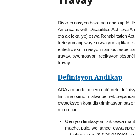
Diskriminasyon baze sou andikap fèt l
Americans with Disabilities Act [Lwa A
eta ak lokal yo) oswa Rehabilitation Ac
trete yon anplwaye oswa yon aplikan k
entèdi diskriminasyon nan tout aspè t
travay, pwomosyon, rediksyon pèsonèl,
travay.
Definisyon Andikap
ADA a mande pou yo entèprete definisyo
limit maksimòm lalwa pèmèt. Sepandan,
pwoteksyon kont diskriminasyon baze 
moun nan:
Gen yon limitasyon fizik oswa mantal
mache, pale, wè, tande, oswa apr
a, tankou sèvo,
mis ak eskelèt
, re