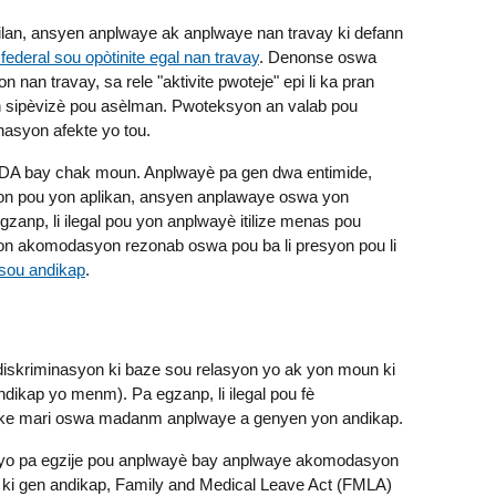
lan, ansyen anplwaye ak anplwaye nan travay ki defann
 federal sou opòtinite egal nan travay
. Denonse oswa
nan travay, sa rele "aktivite pwoteje" epi li ka pran
on sipèvizè pou asèlman. Pwoteksyon an valab pou
asyon afekte yo tou.
ADA bay chak moun. Anplwayè pa gen dwa entimide,
n pou yon aplikan, ansyen anplawaye oswa yon
anp, li ilegal pou yon anplwayè itilize menas pou
on akomodasyon rezonab oswa pou ba li presyon pou li
 sou andikap
.
iskriminasyon ki baze sou relasyon yo ak yon moun ki
dikap yo menm). Pa egzanp, li ilegal pou fè
ske mari oswa madanm anplwaye a genyen yon andikap.
al yo pa egzije pou anplwayè bay anplwaye akomodasyon
ki gen andikap, Family and Medical Leave Act (FMLA)