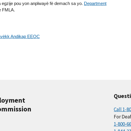
a egzije pou yon anplwayè fè demach sa yo.
Department
te FMLA.
 avèkk Andikap EEOC
Quest
ployment
ommission
Call 1-8
For Deaf
1-800-6