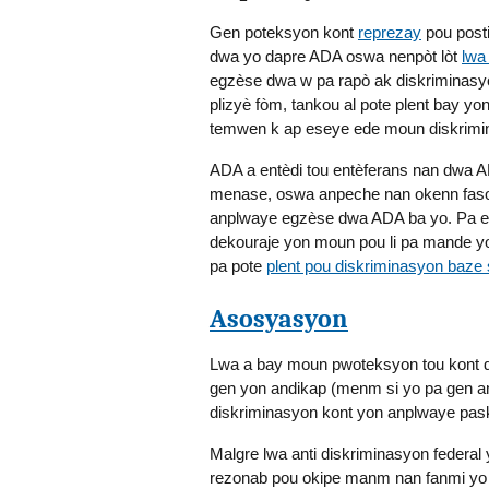
Gen poteksyon kont
reprezay
pou posti
dwa yo dapre ADA oswa nenpòt lòt
lwa
egzèse dwa w pa rapò ak diskriminasyon 
plizyè fòm, tankou al pote plent bay y
temwen k ap eseye ede moun diskrimin
ADA a entèdi tou entèferans nan dwa 
menase, oswa anpeche nan okenn faso
anplwaye egzèse dwa ADA ba yo. Pa egz
dekouraje yon moun pou li pa mande y
pa pote
plent pou diskriminasyon baze
Asosyasyon
Lwa a bay moun pwoteksyon tou kont d
gen yon andikap (menm si yo pa gen an
diskriminasyon kont yon anplwaye pa
Malgre lwa anti diskriminasyon feder
rezonab pou okipe manm nan fanmi yo 