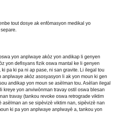
kenbe tout dosye ak enfòmasyon medikal yo
 separe.
n oswa yon anplwaye akòz yon andikap li genyen
z yon defisyans fizik oswa mantal ke li genyen
 pa ki pa ni ap pase, ni san gravite. Li ilegal tou
n anplwaye akòz asosyasyon li ak yon moun ki gen
sou andikap yon moun se asèlman tou. Asèlan ilegal
e li kreye yon anviwònman travay ostil oswa blesan
 nan travay (tankou revoke oswa retrograde viktim
è asèlman an se sipèvizè viktim nan, sipèvizè nan
 moun ki pa yon anplwaye anplwayè a, tankou yon