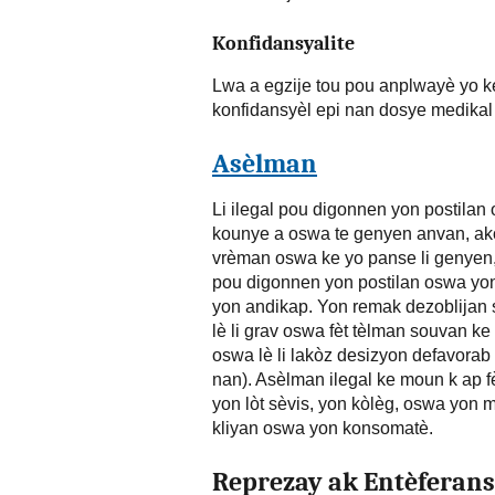
Konfidansyalite
Lwa a egzije tou pou anplwayè yo 
konfidansyèl epi nan dosye medikal
Asèlman
Li ilegal pou digonnen yon postila
kounye a oswa te genyen anvan, akò
vrèman oswa ke yo panse li genyen, ki
pou digonnen yon postilan oswa yo
yon andikap. Yon remak dezoblijan 
lè li grav oswa fèt tèlman souvan k
oswa lè li lakòz desizyon defavorab
nan). Asèlman ilegal ke moun k ap f
yon lòt sèvis, yon kòlèg, oswa yon
kliyan oswa yon konsomatè.
Reprezay ak Entèferans