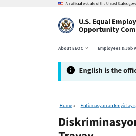
Skip
An official website of the United States go
to
main
content
U.S. Equal Emplo
Header
Opportunity Com
Navigation
About EEOC
Employees & Job A
English is the offi
Home
Enfòmasyon an kreyòl ayi
Diskriminasyo
Travay