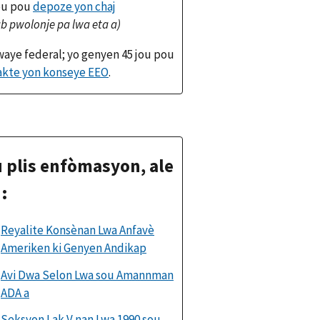
ou pou
depoze yon chaj
b pwolonje pa lwa eta a)
aye federal; yo genyen 45 jou pou
akte yon konseye EEO
.
 plis enfòmasyon, ale
:
Reyalite Konsènan Lwa Anfavè
Ameriken ki Genyen Andikap
Avi Dwa Selon Lwa sou Amannman
ADA a
Seksyon I ak V nan Lwa 1990 sou