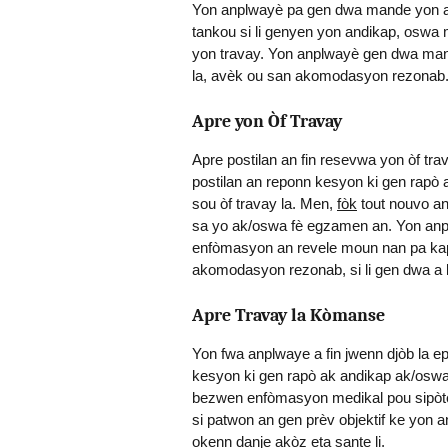
Yon anplwayè pa gen dwa mande yon apl
tankou si li genyen yon andikap, oswa m
yon travay. Yon anplwayè gen dwa mande 
la, avèk ou san akomodasyon rezonab
Apre yon Òf Travay
Apre postilan an fin resevwa yon òf t
postilan an reponn kesyon ki gen rapò
sou òf travay la. Men,
fòk
tout nouvo an
sa yo ak/oswa fè egzamen an. Yon anplw
enfòmasyon an revele moun nan pa kap
akomodasyon rezonab, si li gen dwa a li
Apre Travay la Kòmanse
Yon fwa anplwaye a fin jwenn djòb la e
kesyon ki gen rapò ak andikap ak/os
bezwen enfòmasyon medikal pou sipò
si patwon an gen prèv objektif ke yon
okenn danje akòz eta sante li.