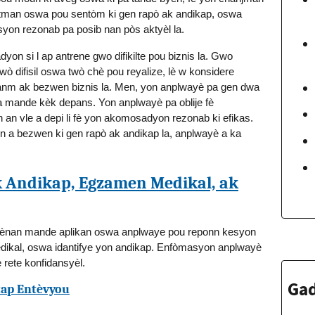
tretman oswa pou sentòm ki gen rapò ak andikap, oswa
yon rezonab pa posib nan pòs aktyèl la.
on si l ap antrene gwo difikilte pou biznis la. Gwo
twò difisil oswa twò chè pou reyalize, lè w konsidere
anm ak bezwen biznis la. Men, yon anplwayè pa gen dwa
a mande kèk depans. Yon anplwayè pa oblije fè
n vle a depi li fè yon akomosadyon rezonab ki efikas.
n a bezwen ki gen rapò ak andikap la, anplwayè a ka
k Andikap, Egzamen Medikal, ak
ènan mande aplikan oswa anplwaye pou reponn kesyon
dikal, oswa idantifye yon andikap. Enfòmasyon anplwayè
rete konfidansyèl.
Gad
tap Entèvyou