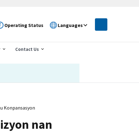
Operating Status
Languages
r
Contact Us
sou Konpansasyon
sizyon nan