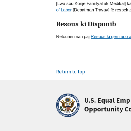
[Lwa sou Konje Familyal ak Medikal] k
of Labor
[
Depatman Travay
] fè respek
Resous ki Disponib
Retounen nan paj
Resous ki gen rapò
Return to top
U.S. Equal Em
Opportunity C