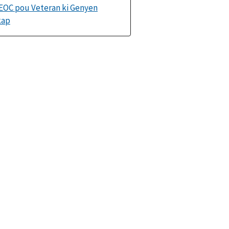
EOC pou Veteran ki Genyen
kap