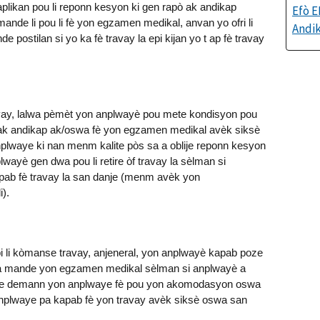
ikan pou li reponn kesyon ki gen rapò ak andikap
Efò E
ande li pou li fè yon egzamen medikal, anvan yo ofri li
Andi
postilan si yo ka fè travay la epi kijan yo t ap fè travay
.
ravay, lalwa pèmèt yon anplwayè pou mete kondisyon pou
 ak andikap ak/oswa fè yon egzamen medikal avèk siksè
plwaye ki nan menm kalite pòs sa a oblije reponn kesyon
ayè gen dwa pou li retire òf travay la sèlman si
ab fè travay la san danje (menm avèk yon
).
pi li kòmanse travay, anjeneral, yon anplwayè kapab poze
wa mande yon egzamen medikal sèlman si anplwayè a
te demann yon anplwaye fè pou yon akomodasyon oswa
 anplwaye pa kapab fè yon travay avèk siksè oswa san