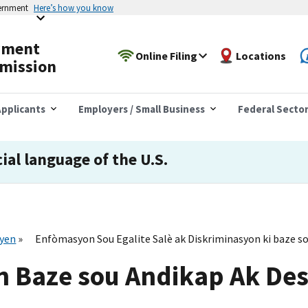
vernment
Here’s how you know
yment
Online Filing
Locations
mission
pplicants
Employers / Small Business
Federal Secto
cial language of the U.S.
syen
Enfòmasyon Sou Egalite Salè ak Diskriminasyon ki baze 
n Baze sou Andikap Ak De