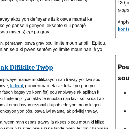
180 j
(kapa
ravay akòz yon defisyans fizik oswa mantal ke
Anplw
yo panse li genyen, eksepte si li pasajè
kont
 oswa mwens)
epi
pa grav.
ntan, pèmanan, oswa grav pou
limite moun anpil. Epitou,
tan an se a ki pwen sentòm yo limite moun nan lè yo
Pou
k Difikilte Twòp
sou
 anplwaye mande modifikasyon nan travay yo, lwa sou
prive,
federal
, gouvènman eta ak lokal yo pou yo
 fason bagay yo konn fèt) pou anplwaye ak aplikan ki
imite anpil yon aktivite enpòtan nan lavi, sof si sa t ap
. Yon akomodasyon rezonab kapab ede yon moun ki gen
fonksyon yon pòs, oswa jwi avantaj ak privilèj travay.
wenn rann espas travay la aksesib pou moun ki itilize
 pou moun ki avèg oswa ki pa tande byen, fè yon chanjman