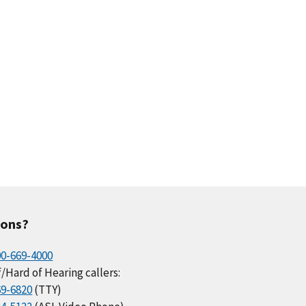
ions?
00-669-4000
/Hard of Hearing callers:
69-6820
(TTY)