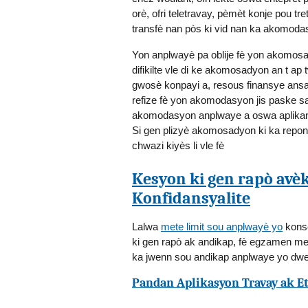
orè, ofri teletravay, pèmèt konje pou 
transfè nan pòs ki vid nan ka akomodas
Yon anplwayè pa oblije fè yon akomosady
difikilte vle di ke akomosadyon an t ap 
gwosè konpayi a, resous finansye ans
refize fè yon akomodasyon jis paske s
akomodasyon anplwaye a oswa aplikan a
Si gen plizyè akomosadyon ki ka repon
chwazi kiyès li vle fè
Kesyon ki gen rapò avè
Konfidansyalite
Lalwa
mete limit sou anplwayè yo
kons
ki gen rapò ak andikap, fè egzamen me
ka jwenn sou andikap anplwaye yo dwe 
Pandan Aplikasyon Travay ak E