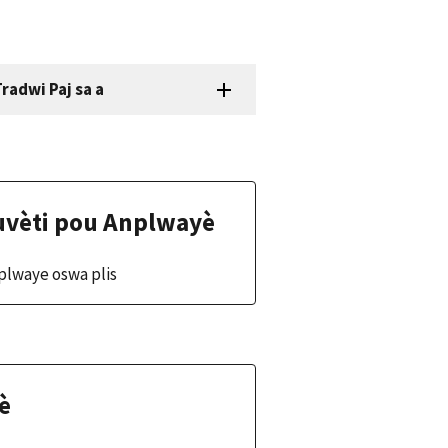
radwi Paj sa a
vèti pou Anplwayè
plwaye oswa plis
è