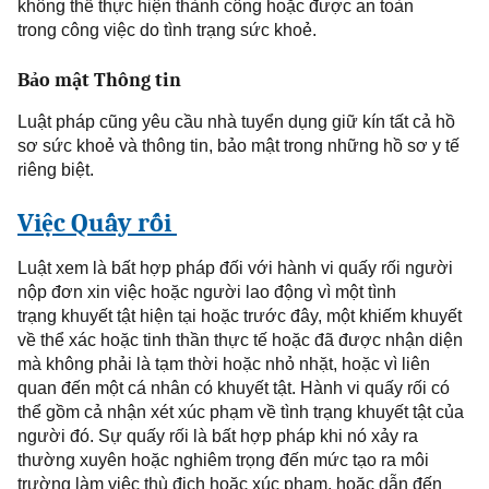
không thể thực hiện thành công
hoặc được an toàn
trong
công việc do tình trạng sức khoẻ.
Bảo mật Thông tin
Luật
pháp cũng yêu cầu nhà tuyển dụng giữ kín tất cả hồ
sơ sức khoẻ và thông tin, bảo mật trong những hồ sơ y tế
riêng biệt.
Việc Quấy rối
Luật xem là bất hợp pháp đối với hành vi quấy rối người
nộp đơn xin việc hoặc người lao động vì một
tình
trạng
khuyết tật hiện tại hoặc trước đây, một khiếm khuyết
về thể xác hoặc tinh thần thực
tế hoặc đã được nhận diện
mà không phải là tạm thời hoặc nhỏ nhặt, hoặc vì liên
quan đến một cá nhân có khuyết tật. Hành vi quấy rối có
thể gồm cả nhận xét xúc phạm về
tình trạng
khuyết tật của
người đó. Sự quấy rối là bất hợp pháp khi nó xảy ra
thường xuyên hoặc nghiêm trọng đến mức tạo ra môi
trường làm việc thù địch hoặc xúc phạm, hoặc dẫn đến