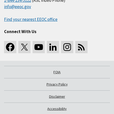
1-844-234-5122
(ASL Video Phone)
info@eeoc.gov
Find your nearest EEOC office
Connect With Us
FOIA
Privacy Policy
Disclaimer
Accessibility