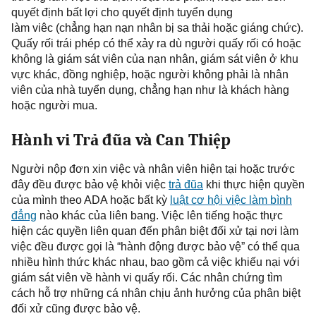
quyết định bất lợi cho quyết định tuyển dụng
làm
viêc
(chẳn
g
hạn nạn nhân bị sa thải hoặc gián
g
chức).
Quấy rối trái phép có thể xảy ra dù người quấy rối có hoặc
không là giám sát viên của nạn nhân, giám sát viên ở khu
vực khác, đồng nghiệp, hoặc người không phải là nhân
viên của nhà tuyển dụng, chẳn
g
hạn như là khách hàng
hoặc người mua.
Hành vi Trả đũa và Can Thiệp
Người nộp đơn
xin việc và nhân viên hiện tại hoặc trước
đây đều được bảo vệ khỏi việc
trả đũa
khi thực hiện quyền
của mình theo ADA hoặc bất kỳ
luật cơ hội việc làm bình
đẳng
nào khác của liên bang. Việc lên tiếng hoặc thực
hiện các quyền liên quan đến phân biệt đối xử tại nơi làm
việc đều được gọi là “hành động được bảo vệ” có thể qua
nhiều hình thức khác nhau, bao gồm cả việc khiếu nại với
giám sát viên về hành vi quấy rối. Các nhân chứng tìm
cách hỗ trợ những cá nhân chịu ảnh hưởng của phân biệt
đối xử cũng được bảo vệ.