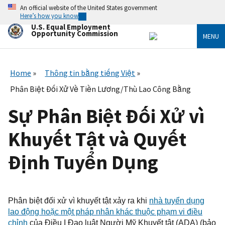
Skip
An official website of the United States government
to
Here’s how you know
main
U.S. Equal Employment
content
Opportunity Commission
MENU
Home
Thông tin bằng tiếng Việt
Phân Biệt Đối Xử Về Tiền Lương/Thù Lao Công Bằng
Sự Phân Biệt Đối Xử vì
Khuyết Tật và Quyết
Định Tuyển Dụng
Phân biệt đối xử
vì khuyết tật
xảy ra khi
nhà tuyển dụng
lao động
hoặc một pháp
nhân
khác thuộc phạm vi điều
chỉnh
của Điều I Đạo luật Người Mỹ Khuyết tật (ADA) (bảo