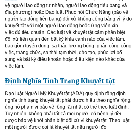
vệ người
lao động
tư nhân
, người lao động
tiểu bang và
địa phương) hoặc Đạo luật Phục hồi
Chức Năng
(bảo vệ
người
lao động
liên bang) đối xử không công bằng vì lý do
khuyết tật với một người
lao động
hoặc ứng
viên
xin
việc
đủ tiêu chuẩn. Các luật về khuyết tật cấm phân biệt
đối xử liên quan đến bất kỳ khía cạnh nào của việc làm,
bao gồm tuyển dụng, sa thải, lương bổng, phân công công
việc, thăng chức, sa thải tạm thời, đào tạo, phúc lợi bổ
sung và bất kỳ điều khoản hoặc điều kiện nào khác của
việc làm.
Định Nghĩa
Tình Trạng
Khuyết tật
Đạo
luật
Người Mỹ Khuyết tật (ADA)
quy định
rằng định
nghĩa tình trạng khuyết tật phải được hiểu theo
nghĩa
rộng,
ủng hộ phạm vi bảo vệ rộng rãi nhất có thể theo luật
định
.
Tuy nhiên, không phải tất cả mọi người có bệnh
lý
đều
được bảo vệ khỏi phân biệt đối xử vì
khuyết tật
. Theo luật,
một người được coi là khuyết tật nếu người đó: