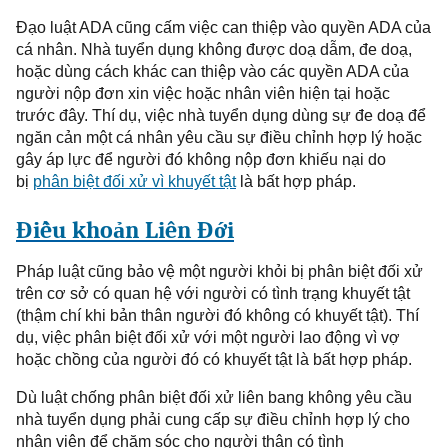
Đạo
luật ADA cũng cấm việc can thiệp vào quyền ADA của
cá nhân. Nhà tuyển dụng không được doạ dẫm, đe doạ,
hoặc dùng cách khác can thiệp vào các quyền ADA của
người nộp đơn
xin việc hoặc nhân viên hiện tại hoặc
trước đây. Thí dụ, việc nhà tuyển dụng dùng sự đe doạ để
ngăn cản một cá nhân yêu cầu sự điều chỉnh hợp lý hoặc
gây áp lực để người đó không nộp đơn khiếu nại do
bị
phân biệt đối xử vì khuyết tật
là bất hợp pháp.
Điều
khoản Liên Đới
Pháp
luật cũng bảo vệ một người khỏi bị phân biệt đối xử
trên cơ sở có quan hệ với người
có tình trạng
khuyết tật
(thậm chí khi bản thân người đó không có khuyết tật). Thí
dụ, việc phân biệt đối xử với một người lao động vì vợ
hoặc chồng của người đó có khuyết tật là bất hợp pháp.
Dù
luật chống phân biệt đối xử liên bang không yêu cầu
nhà tuyển dụng phải cung cấp sự điều chỉnh hợp lý cho
nhân viên để chăm sóc cho người thân có
tình