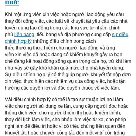
mức
Khi một ứng
viên
xin
việc
hoặc người lao động yêu cầu
thay
đổi
công việc, các luật về khuyết tật yêu cầu các nhà
tuyển
dụng lao động trong các khu vực tư nhân, chính
phủ
liên bang
,
tiểu bang và địa phương cung cấp
sự
điều
chỉnh
hợp lý
(những đi
ề
u
chỉnh
trong cách
thức thường thực hiện) cho người lao động và ứn
g
viên
xin
việc
đ
ã
hoặc đan
g
có khiếm
khuyết gây ra
hạn
chế đáng kể hoạt động sống quan trọng
của họ
, trừ khi làm
như vậy sẽ gây khó khăn quá mức cho nhà
tuyển dụng
.
Sự điều
chỉnh
hợp lý có thể giúp người khuyết tật nộp
đơn
xin việc
, thực hiện các nhiệm vụ của công việc
,
hoặc tận
hưởng các quyền
lợi
và đặc quyền thuộc
về việc làm
.
Vài điều chỉnh
hợp lý c
ó thể là
tạo sự thuận lợi nơi làm
việc cho người sử dụng xe lăn, cung cấp người đọc hoặc
thông dịch
viên
cho người khiếm thị hoặc khiếm thính,
thay đổi lịch làm việc, cho phép làm việc từ xa, cho phép
nghỉ
làm
để điều trị hoặc vì
có
triệu chứng liên quan đến
khuyết tật, hoặc chuyển công tác đến một vị trí còn trống