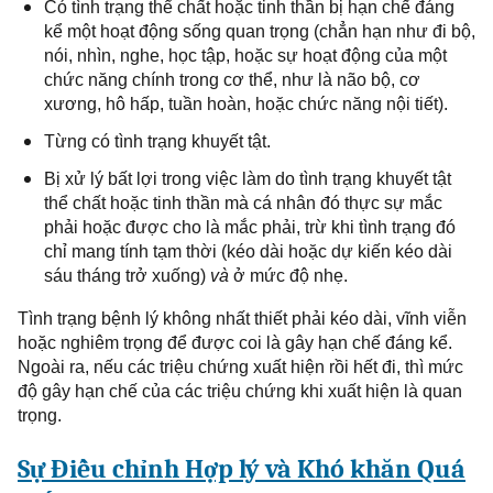
Có tình trạng thể chất hoặc tinh thần bị hạn chế đáng
kể một hoạt động sống quan trọng (chẳn hạn như đi bộ,
nói, nhìn, nghe, học tập, hoặc
sự
hoạt động
của
một
chức năng
chính trong
cơ thể, như là não bộ, cơ
xương, hô hấp, tuần hoàn, hoặc
chức năng
nội tiết).
Từng có tình trạng khuyết tật
.
Bị
xử lý bất lợi
trong
việc làm
do
tình trạng
khuyết tật
thể chất hoặc tinh thần mà cá nhân đó thực sự mắc
phải hoặc được cho là mắc phải, trừ khi tình trạng đó
chỉ mang tính tạm thời (kéo dài hoặc dự kiến kéo dài
sáu tháng trở xuống)
và
ở mức độ nhẹ.
T
ình trạng bệnh
lý
không nhất thiết phải kéo dài, vĩnh viễn
hoặc nghiêm trọng để
được coi là
gây hạn chế đáng kể.
Ngoài ra, nếu các triệu chứng
xuất hiện rồi
hết đi, thì mức
độ gây hạn chế của các triệu chứng khi xuất
hiện là quan
trọng
.
Sự Điều chỉnh
H
ợp lý và Khó khăn Quá