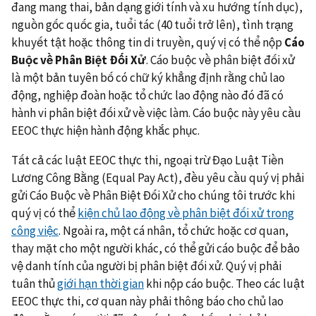
đang mang thai, bản dạng giới tính và xu hướng tính dục),
nguồn gốc quốc gia, tuổi tác (40 tuổi trở lên), tình trạng
khuyết tật hoặc thông tin di truyền, quý vị có thể nộp
Cáo
Buộc về Phân Biệt Đối Xử
. Cáo buộc về phân biệt đối xử
là một bản tuyên bố có chữ ký khẳng định rằng chủ lao
động, nghiệp đoàn hoặc tổ chức lao động nào đó đã có
hành vi phân biệt đối xử về việc làm. Cáo buộc này yêu cầu
EEOC thực hiện hành động khắc phục.
Tất cả các luật EEOC thực thi, ngoại trừ Đạo Luật Tiền
Lương Công Bằng (Equal Pay Act), đều yêu cầu quý vị phải
gửi Cáo Buộc về Phân Biệt Đối Xử cho chúng tôi trước khi
quý vị có thể
kiện chủ lao động về phân biệt đối xử trong
công việc
. Ngoài ra, một cá nhân, tổ chức hoặc cơ quan,
thay mặt cho một người khác, có thể gửi cáo buộc để bảo
vệ danh tính của người bị phân biệt đối xử. Quý vị phải
tuân thủ
giới hạn thời gian
khi nộp cáo buộc. Theo các luật
EEOC thực thi, cơ quan này phải thông báo cho chủ lao