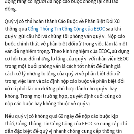
động rằng có người đã nộp cáo buộc chống lại chủ lao
động.
Quý vị có thể hoàn thành Cáo Buộc về Phân Biệt Đối Xử
thông qua
Cổng Thông Tin Công Cộng của EEOC
sau khi
quý vị gửi câu hỏi và chúng tôi phỏng vấn quý vị. Nộp cáo
buộc chính thức về phân biệt đối xử trong việc làm là một
vấn đề nghiêm trọng. Theo kinh nghiệm của EEOC, sử dụng
cơ hội trao đổi những lo lắng của quý vị với nhân viên EEOC
trong một buổi phỏng vấn là cách tốt nhất để đánh giá
cách xử lý những lo lắng của quý vị về phân biệt đối xử
trong việc làm và xác định nộp cáo buộc về phân biệt đối
xử có phải là con đường phù hợp dành cho quý vị hay
không. Trong mọi trường hợp, quyết định cuối cùng có
nộp cáo buộc hay không thuộc về quý vị.
Nếu quý vị có không quá 60 ngày để nộp cáo buộc kịp
thời, Cổng Thông Tin Công Cộng của EEOC sẽ cung cấp chỉ
dẫn đặc biệt để quý vị nhanh chóng cung cấp thông tin