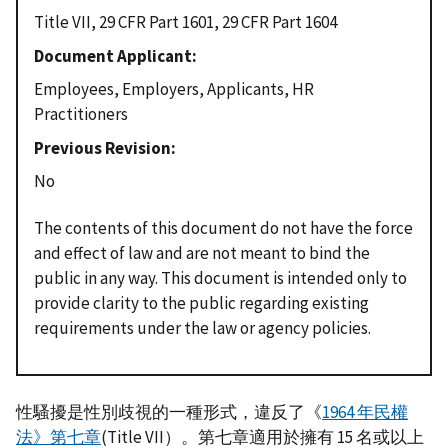
Title VII, 29 CFR Part 1601, 29 CFR Part 1604
Document Applicant
Employees, Employers, Applicants, HR
Practitioners
Previous Revision
No
The contents of this document do not have the force
and effect of law and are not meant to bind the
public in any way. This document is intended only to
provide clarity to the public regarding existing
requirements under the law or agency policies.
性騷擾是性別歧視的一種形式，違反了《
1964 年民權
法》第七章
(Title VII）。第七章適用於擁有 15 名或以上