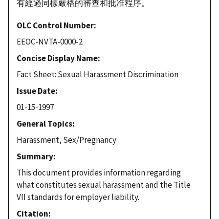
有經過同樣嚴格的審查和批准程序。
OLC Control Number
EEOC-NVTA-0000-2
Concise Display Name
Fact Sheet: Sexual Harassment Discrimination
Issue Date
01-15-1997
General Topics
Harassment, Sex/Pregnancy
Summary
This document provides information regarding
what constitutes sexual harassment and the Title
VII standards for employer liability.
Citation