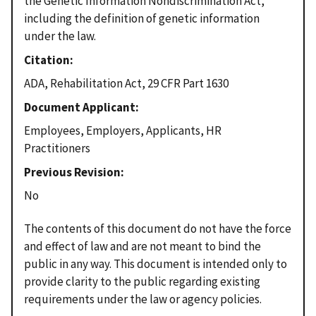
the Genetic Information Nondiscrimination Act,
including the definition of genetic information
under the law.
Citation
ADA, Rehabilitation Act, 29 CFR Part 1630
Document Applicant
Employees, Employers, Applicants, HR
Practitioners
Previous Revision
No
The contents of this document do not have the force
and effect of law and are not meant to bind the
public in any way. This document is intended only to
provide clarity to the public regarding existing
requirements under the law or agency policies.