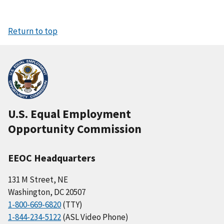
Return to top
U.S. Equal Employment
Opportunity Commission
EEOC Headquarters
131 M Street, NE
Washington, DC 20507
1-800-669-6820
(TTY)
1-844-234-5122
(ASL Video Phone)