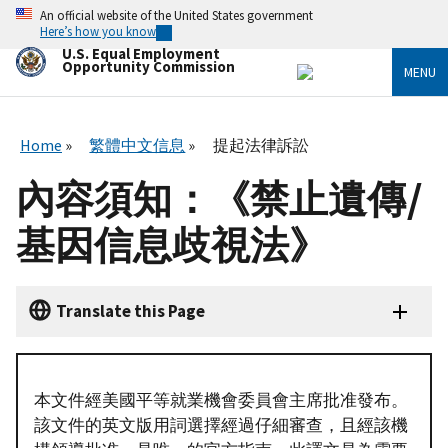
Skip
An official website of the United States government
to
Here’s how you know
main
U.S. Equal Employment
content
Opportunity Commission
MENU
Home
繁體中文信息
提起法律訴訟
內容須知：《禁止遺傳/
基因信息歧視法》
Translate this Page
本文件經美國平等就業機會委員會主席批准發布。
該文件的英文版用詞選擇經過仔細審查，且經該機