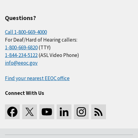
Questions?
Call 1-800-669-4000
For Deaf/Hard of Hearing callers:
1-800-669-6820
(TTY)
1-844-234-5122
(ASL Video Phone)
info@eeoc.gov
Find your nearest EEOC office
Connect With Us