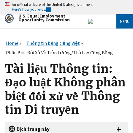
Skip
An official website of the United States government
to
Here’s how you know
main
U.S. Equal Employment
content
Opportunity Commission
MENU
Home
Thông tin bằng tiếng Việt
Phân Biệt Đối Xử Về Tiền Lương/Thù Lao Công Bằng
Tài liệu Thông tin:
Đạo luật Không phân
biệt đối xử về Thông
tin Di truyền
Dịch trang này