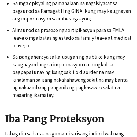
Sa mga opisyal ng pamahalaan na nagsisiyasat sa
pagsunod sa Pamagat II ng GINA, kung may kaugnayan
ang impormasyon sa imbestigasyon;
Alinsunod sa proseso ng sertipikasyon para sa FMLA
leave o mga batas ng estado sa family leave at medical
leave; o
Sa isang ahensya sa kalusugan ng publiko kung may
kaugnayan lang sa impormasyon na tungkol sa
pagpapatunay ng isang sakit o disorder na may
kinalaman sa isang nakahahawang sakit na may banta
ng nakaambang panganib ng pagkasawi o sakit na
maaaring ikamatay.
Iba Pang Proteksyon
Labag din sa batas na gumanti sa isang indibidwal nang