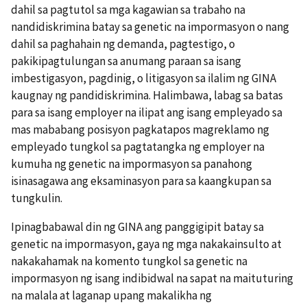
dahil sa pagtutol sa mga kagawian sa trabaho na
nandidiskrimina batay sa genetic na impormasyon o nang
dahil sa paghahain ng demanda, pagtestigo, o
pakikipagtulungan sa anumang paraan sa isang
imbestigasyon, pagdinig, o litigasyon sa ilalim ng GINA
kaugnay ng pandidiskrimina. Halimbawa, labag sa batas
para sa isang employer na ilipat ang isang empleyado sa
mas mababang posisyon pagkatapos magreklamo ng
empleyado tungkol sa pagtatangka ng employer na
kumuha ng genetic na impormasyon sa panahong
isinasagawa ang eksaminasyon para sa kaangkupan sa
tungkulin.
Ipinagbabawal din ng GINA ang panggigipit batay sa
genetic na impormasyon, gaya ng mga nakakainsulto at
nakakahamak na komento tungkol sa genetic na
impormasyon ng isang indibidwal na sapat na maituturing
na malala at laganap upang makalikha ng