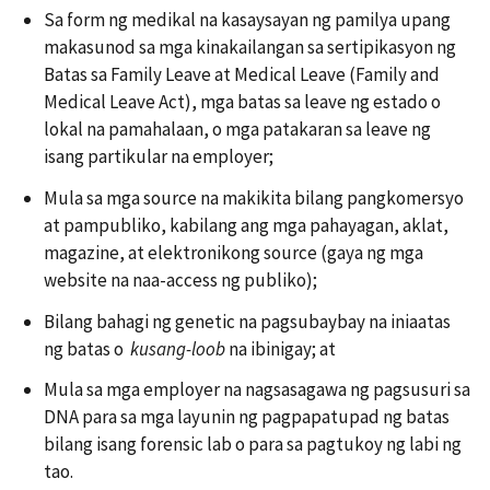
Sa form ng medikal na kasaysayan ng pamilya upang
makasunod sa mga kinakailangan sa sertipikasyon ng
Batas sa Family Leave at Medical Leave (Family and
Medical Leave Act), mga batas sa leave ng estado o
lokal na pamahalaan, o mga patakaran sa leave ng
isang partikular na employer;
Mula sa mga source na makikita bilang pangkomersyo
at pampubliko, kabilang ang mga pahayagan, aklat,
magazine, at elektronikong source (gaya ng mga
website na naa-access ng publiko);
Bilang bahagi ng genetic na pagsubaybay na iniaatas
ng batas o
kusang-loob
na ibinigay; at
Mula sa mga employer na nagsasagawa ng pagsusuri sa
DNA para sa mga layunin ng pagpapatupad ng batas
bilang isang forensic lab o para sa pagtukoy ng labi ng
tao.