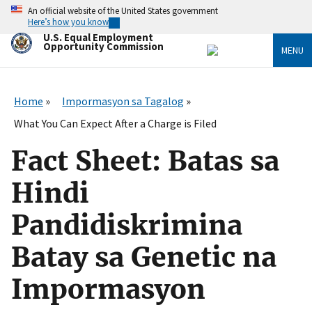
Skip
An official website of the United States government
to
Here’s how you know
main
U.S. Equal Employment
content
Opportunity Commission
MENU
Home
Impormasyon sa Tagalog
What You Can Expect After a Charge is Filed
Fact Sheet: Batas sa
Hindi
Pandidiskrimina
Batay sa Genetic na
Impormasyon