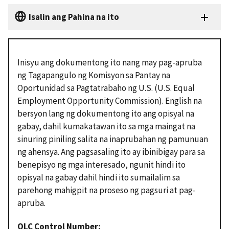
Isalin ang Pahina na ito
Inisyu ang dokumentong ito nang may pag-apruba
ng Tagapangulo ng Komisyon sa Pantay na
Oportunidad sa Pagtatrabaho ng U.S. (U.S. Equal
Employment Opportunity Commission). English na
bersyon lang ng dokumentong ito ang opisyal na
gabay, dahil kumakatawan ito sa mga maingat na
sinuring piniling salita na inaprubahan ng pamunuan
ng ahensya. Ang pagsasaling ito ay ibinibigay para sa
benepisyo ng mga interesado, ngunit hindi ito
opisyal na gabay dahil hindi ito sumailalim sa
parehong mahigpit na proseso ng pagsuri at pag-
apruba.
OLC Control Number