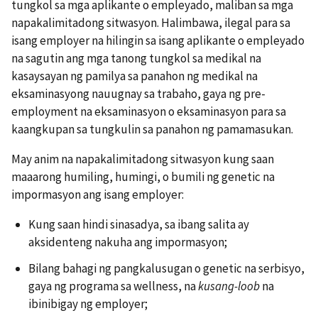
tungkol sa mga aplikante o empleyado, maliban sa mga
napakalimitadong sitwasyon. Halimbawa, ilegal para sa
isang employer na hilingin sa isang aplikante o empleyado
na sagutin ang mga tanong tungkol sa medikal na
kasaysayan ng pamilya sa panahon ng medikal na
eksaminasyong nauugnay sa trabaho, gaya ng pre-
employment na eksaminasyon o eksaminasyon para sa
kaangkupan sa tungkulin sa panahon ng pamamasukan.
May anim na napakalimitadong sitwasyon kung saan
maaarong humiling, humingi, o bumili ng genetic na
impormasyon ang isang employer:
Kung saan hindi sinasadya, sa ibang salita ay
aksidenteng nakuha ang impormasyon;
Bilang bahagi ng pangkalusugan o genetic na serbisyo,
gaya ng programa sa wellness, na
kusang-loob
na
ibinibigay ng employer;