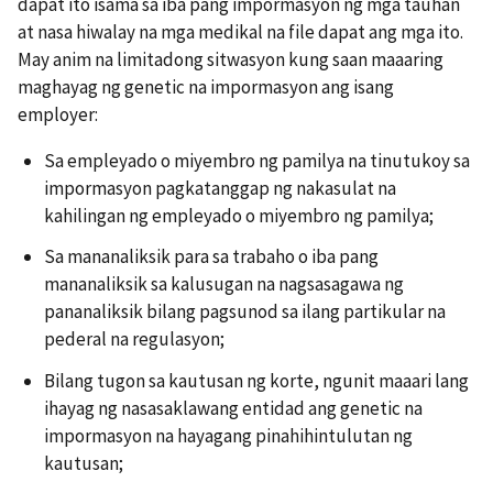
dapat ito isama sa iba pang impormasyon ng mga tauhan
at nasa hiwalay na mga medikal na file dapat ang mga ito.
May anim na limitadong sitwasyon kung saan maaaring
maghayag ng genetic na impormasyon ang isang
employer:
Sa empleyado o miyembro ng pamilya na tinutukoy sa
impormasyon pagkatanggap ng nakasulat na
kahilingan ng empleyado o miyembro ng pamilya;
Sa mananaliksik para sa trabaho o iba pang
mananaliksik sa kalusugan na nagsasagawa ng
pananaliksik bilang pagsunod sa ilang partikular na
pederal na regulasyon;
Bilang tugon sa kautusan ng korte, ngunit maaari lang
ihayag ng nasasaklawang entidad ang genetic na
impormasyon na hayagang pinahihintulutan ng
kautusan;