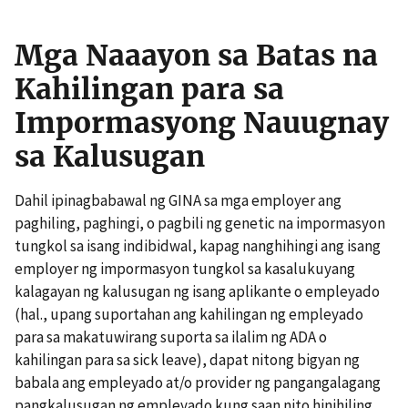
Mga Naaayon sa Batas na
Kahilingan para sa
Impormasyong Nauugnay
sa Kalusugan
Dahil ipinagbabawal ng GINA sa mga employer ang
paghiling, paghingi, o pagbili ng genetic na impormasyon
tungkol sa isang indibidwal, kapag nanghihingi ang isang
employer ng impormasyon tungkol sa kasalukuyang
kalagayan ng kalusugan ng isang aplikante o empleyado
(hal., upang suportahan ang kahilingan ng empleyado
para sa makatuwirang suporta sa ilalim ng ADA o
kahilingan para sa sick leave), dapat nitong bigyan ng
babala ang empleyado at/o provider ng pangangalagang
pangkalusugan ng empleyado kung saan nito hinihiling