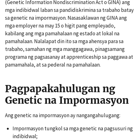
(Genetic Information Nondiscrimination Act o GINA) ang
mga indibidwal laban sa pandidiskrimina sa trabaho batay
sa genetic na impormasyon. Nasasaklawan ng GINA ang
mga employer na may 15 o higit pang empleyado,
kabilang ang mga pamahalaan ng estado at lokal na
pamahalaan. Nalalapat din ito sa mga ahensya para sa
trabaho, samahan ng mga manggagawa, pinagsamang
programa ng pagsasanay at apprenticeship sa paggawa at
pamamahala, at sa pederal na pamahalaan.
Pagpapakahulugan ng
Genetic na Impormasyon
Ang genetic na impormasyon ay nangangahulugang:
Impormasyon tungkol sa mga genetic na pagsusuri ng
indibidwal;