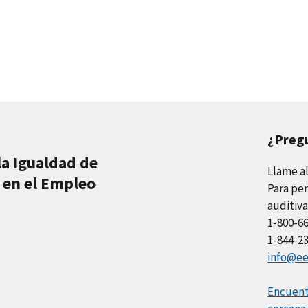
¿Preg
la Igualdad de
Llame a
 en el Empleo
Para per
auditiva
1-800-6
1-844-2
info@ee
Encuentr