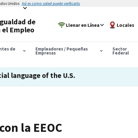
tados Unidos
Así es como usted puede verificarlo
Igualdad de
Llenar en Línea
Locales
 el Empleo
antes de
Empleadores / Pequeñas
Sector
Empresas
Federal
cial language of the U.S.
 con la EEOC