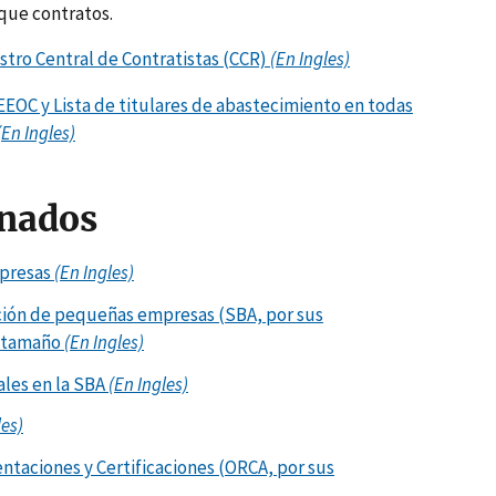
que contratos.
stro Central de Contratistas (CCR)
(En Ingles)
EOC y Lista de titulares de abastecimiento en todas
(En Ingles)
onados
mpresas
(En Ingles)
ación de pequeñas empresas (SBA, por sus
e tamaño
(En Ingles)
ales en la SBA
(En Ingles)
les)
ntaciones y Certificaciones (ORCA, por sus