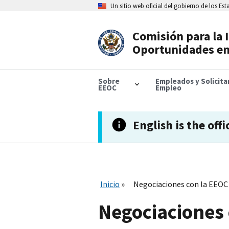
Skip
Un sitio web oficial del gobierno de los Es
to
main
content
Comisión para la 
Header
Oportunidades en
Navigation
Sobre
Empleados y Solicit
EEOC
Empleo
English is the offi
Inicio
Negociaciones con la EEOC
Negociaciones