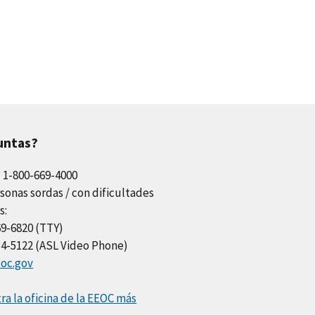
untas?
l 1-800-669-4000
sonas sordas / con dificultades
s:
69-6820 (TTY)
34-5122 (ASL Video Phone)
oc.gov
a la oficina de la EEOC más