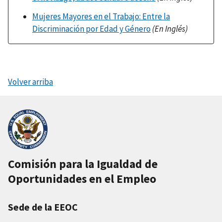
Mujeres Mayores en el Trabajo: Entre la
Discriminación por Edad y Género
(En Inglés)
Volver arriba
Comisión para la Igualdad de
Oportunidades en el Empleo
Sede de la EEOC