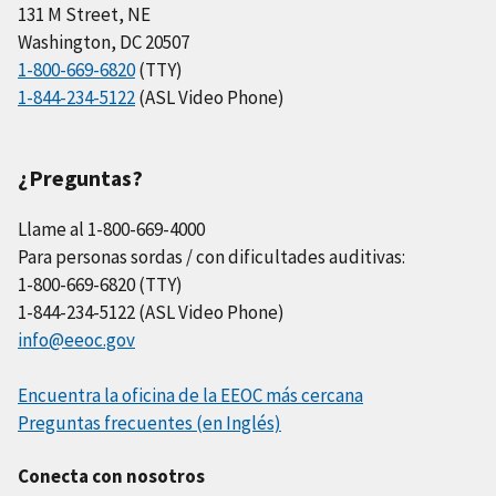
131 M Street, NE
Washington, DC 20507
1-800-669-6820
(TTY)
1-844-234-5122
(ASL Video Phone)
¿Preguntas?
Llame al 1-800-669-4000
Para personas sordas / con dificultades auditivas:
1-800-669-6820 (TTY)
1-844-234-5122 (ASL Video Phone)
info@eeoc.gov
Encuentra la oficina de la EEOC más cercana
Preguntas frecuentes (en Inglés)
Conecta con nosotros