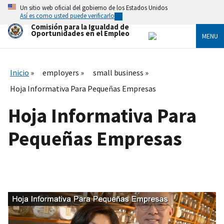
Skip
Un sitio web oficial del gobierno de los Estados Unidos
to
Así es como usted puede verificarlo
main
Comisión para la Igualdad de
content
Oportunidades en el Empleo
MENU
Inicio
employers
small business
Hoja Informativa Para Pequeñas Empresas
Hoja Informativa Para
Pequeñas Empresas
I
m
a