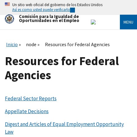
Skip
Un sitio web oficial del gobierno de los Estados Unidos
to
Así es como usted puede verificarlo
main
Comisión para la Igualdad de
content
Oportunidades en el Empleo
MENU
Inicio
node
Resources for Federal Agencies
Resources for Federal
Agencies
Federal Sector Reports
Appellate Decisions
Digest and Articles of Equal Employment Opportunity
Law