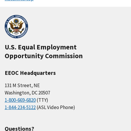
U.S. Equal Employment
Opportunity Commission
EEOC Headquarters
131 M Street, NE
Washington, DC 20507
1-800-669-6820
(TTY)
1-844-234-5122
(ASL Video Phone)
Questions?