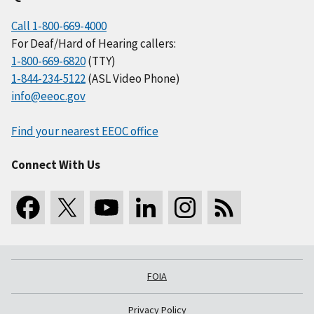
Call 1-800-669-4000
For Deaf/Hard of Hearing callers:
1-800-669-6820
(TTY)
1-844-234-5122
(ASL Video Phone)
info@eeoc.gov
Find your nearest EEOC office
Connect With Us
FOIA
Privacy Policy