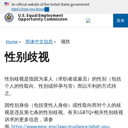
跳
An official website of the United States government
转
Here’s how you know
到
U.S. Equal Employment
主
Opportunity Commission
菜单
要
内
容
Home
简体中文信息
骚扰
性别歧视
性别歧视是指因为某人（求职者或雇员）的性别（包括
个人的性取向、性别或怀孕与否）而以不利的方式待
之。
因性别身份（包括变性人身份）或性取向而对个人的歧
视是违反第七条的性别歧视。有关LGBTQ+相关性别歧视
诉求的更多信息，请参
阅
https://www.eeoc.gov/laws/guidance/what-you-