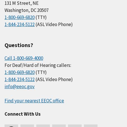
131 M Street, NE
Washington, DC 20507
1-800-669-6820
(TTY)
1-844-234-5122
(ASL Video Phone)
Questions?
Call 1-800-669-4000
For Deaf/Hard of Hearing callers:
1-800-669-6820
(TTY)
1-844-234-5122
(ASL Video Phone)
info@eeoc.gov
Find your nearest EEOC office
Connect With Us