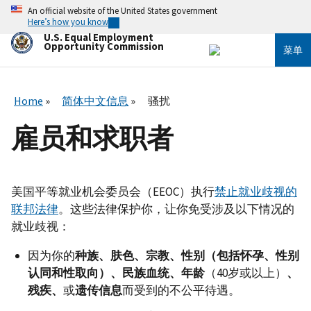
跳
An official website of the United States government
转
Here’s how you know
到
U.S. Equal Employment
主
Opportunity Commission
菜单
要
内
容
Home
简体中文信息
骚扰
雇员和求职者
美国平等就业机会委员会（EEOC）执行
禁止就业歧视的
联邦法律
。这些法律保护你，让你免受涉及以下情况的
就业歧视：
因为你的
种族、肤色、宗教、性别（包括怀孕、性别
认同和性取向）、民族血统、年龄
（40岁或以上）
、
残疾、
或
遗传信息
而受到的不公平待遇。