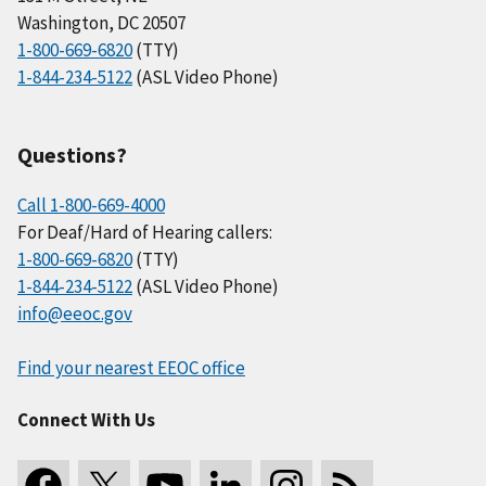
Washington, DC 20507
1-800-669-6820
(TTY)
1-844-234-5122
(ASL Video Phone)
Questions?
Call 1-800-669-4000
For Deaf/Hard of Hearing callers:
1-800-669-6820
(TTY)
1-844-234-5122
(ASL Video Phone)
info@eeoc.gov
Find your nearest EEOC office
Connect With Us