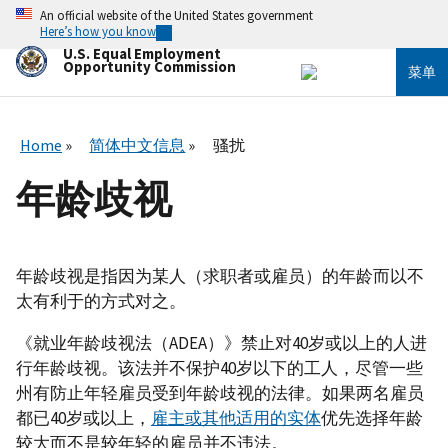
跳
An official website of the United States government
转
Here’s how you know
到
U.S. Equal Employment
主
Opportunity Commission
菜单
要
内
容
Home
简体中文信息
骚扰
年龄歧视
年龄歧视是指因为某人（求职者或雇员）的年龄而以不
太有利于的方式对之。
《就业年龄歧视法（ADEA）》禁止对40岁或以上的人进
行年龄歧视。该法并不保护40岁以下的工人，尽管一些
州有防止年轻雇员受到年龄歧视的法律。如果两名雇员
都已40岁或以上，
雇主或其他适用的实体
优先选择年龄
较大而不是较年轻的雇员并不违法。