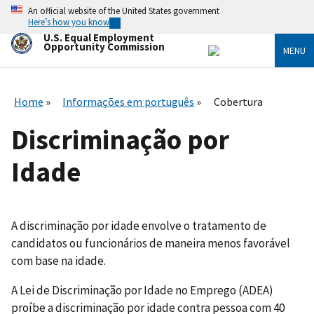
Skip
An official website of the United States government
to
Here’s how you know
main
U.S. Equal Employment
content
Opportunity Commission
MENU
Home
Informações em português
Cobertura
Discriminação por
Idade
A discriminação por idade envolve o tratamento de
candidatos ou funcionários de maneira menos favorável
com base na idade.
A Lei de Discriminação por Idade no Emprego (ADEA)
proíbe a discriminação por idade contra pessoa com 40